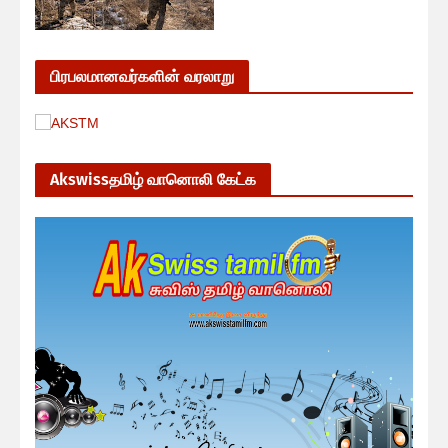
பிரபலமானவர்களின் வரலாறு
Akswissதமிழ் வானொலி கேட்க