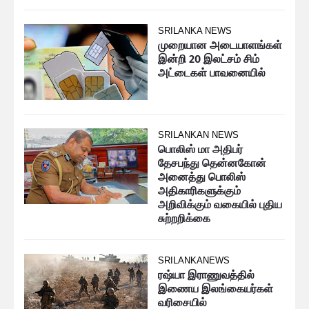
SRILANKA NEWS
முறையான அடையாளங்கள்
இன்றி 20 இலட்சம் சிம்
அட்டைகள் பாவனையில்
SRILANKAN NEWS
பொலிஸ் மா அதிபர்
தேசபந்து தென்னகோன்
அனைத்து பொலிஸ்
அதிகாரிகளுக்கும்
அறிவிக்கும் வகையில் புதிய
சுற்றறிக்கை
SRILANKANEWS
ரஷ்யா இராணுவத்தில்
இணைய இலங்கையர்கள்
வரிசையில்