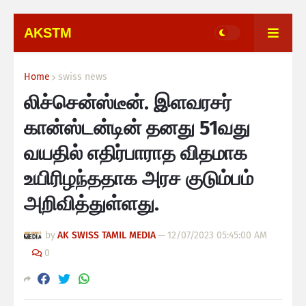
AKSTM
Home
swiss news
லிச்சென்ஸ்டீன். இளவரசர்
கான்ஸ்டன்டின் தனது 51வது
வயதில் எதிர்பாராத விதமாக
உயிரிழந்ததாக அரச குடும்பம்
அறிவித்துள்ளது.
by
AK SWISS TAMIL MEDIA
—
12/07/2023 05:45:00 AM
0