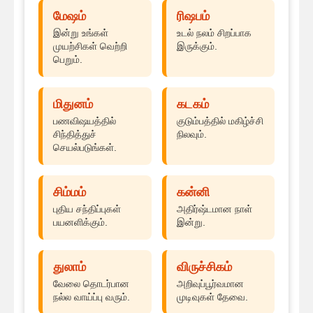
மேஷம்
ரிஷபம்
இன்று உங்கள்
உடல் நலம் சிறப்பாக
முயற்சிகள் வெற்றி
இருக்கும்.
பெறும்.
மிதுனம்
கடகம்
பணவிஷயத்தில்
குடும்பத்தில் மகிழ்ச்சி
சிந்தித்துச்
நிலவும்.
செயல்படுங்கள்.
சிம்மம்
கன்னி
புதிய சந்திப்புகள்
அதிர்ஷ்டமான நாள்
பயனளிக்கும்.
இன்று.
துலாம்
விருச்சிகம்
வேலை தொடர்பான
அறிவுப்பூர்வமான
நல்ல வாய்ப்பு வரும்.
முடிவுகள் தேவை.