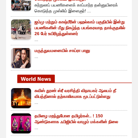
சுற்றுலாப் பயணிகளைக் காப்பாற்ற தன்னுயிரைக்
கொடுத்த முஸ்லிம் இளைஞர்! ...
ஜம்மு மற்றும் காஷ்மீரின் பஹல்காம் பகுதியில் இன்று
பயணிகளின் மீது நிகழ்ந்த பயங்கரவாத தாக்குதலில்
26 பேர் உயிரிழந்துள்ளனர்
...
மருத்துவமனையில் சாய்ரா பானு
...
சுவிஸ் தூண் ஸ்ரீ வரசித்தி விநாயகர் ஆலயம் தீ
விபத்தினால் தற்காலிகமாக மூடப்பட்டுள்ளது
...
தமிழை மறந்துபோன தமிழர்கள்.. ! 150
ஆண்டுகளாக ஃபிஜியில் வாழும் மக்களின் நிலை
...