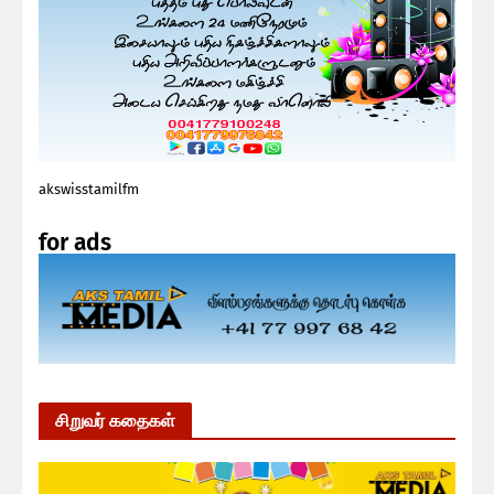
akswisstamilfm
for ads
சிறுவர் கதைகள்