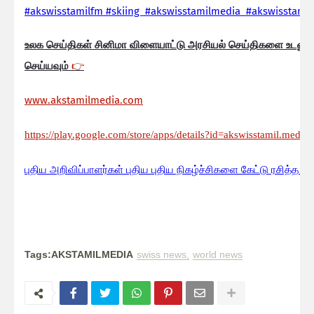
#akswisstamilfm #skiing #akswisstamilmedia #akswisstamil
உலக செய்திகள் சினிமா விளையாட்டு அரசியல் செய்திகளை உடனுக
செய்யவும்
👉
www.akstamilmedia.com
https://play.google.com/store/apps/details?id=akswisstamil.media
பு
திய அறிவிப்பாளர்கள் புதிய புதிய நிகழ்ச்சிகளை கேட்டு ரசித்த ப
Tags:AKSTAMILMEDIA
swiss news
world news