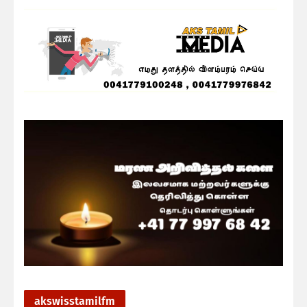
akswisstamilfm