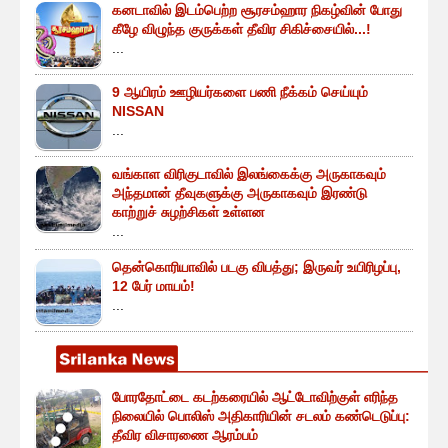
கனடாவில் இடம்பெற்ற சூரசம்ஹார நிகழ்வின் போது
கீழே விழுந்த குருக்கள் தீவிர சிகிச்சையில்...!
...
9 ஆயிரம் ஊழியர்களை பணி நீக்கம் செய்யும்
NISSAN
...
வங்காள விரிகுடாவில் இலங்கைக்கு அருகாகவும்
அந்தமான் தீவுகளுக்கு அருகாகவும் இரண்டு
காற்றுச் சுழற்சிகள் உள்ளன
...
தென்கொரியாவில் படகு விபத்து; இருவர் உயிரிழப்பு,
12 பேர் மாயம்!
...
போரதோட்டை கடற்கரையில் ஆட்டோவிற்குள் எரிந்த
நிலையில் பொலிஸ் அதிகாரியின் சடலம் கண்டெடுப்பு:
தீவிர விசாரணை ஆரம்பம்