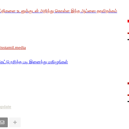
ய்திகளை உடனுக்குடன் அறிந்து கொள்ள இந்த ஆப்ஸை தரவிறக்கம்
wisstamil.media
கேட்டு ரசித்த படி இனைந்து மகிழுங்கள்
update