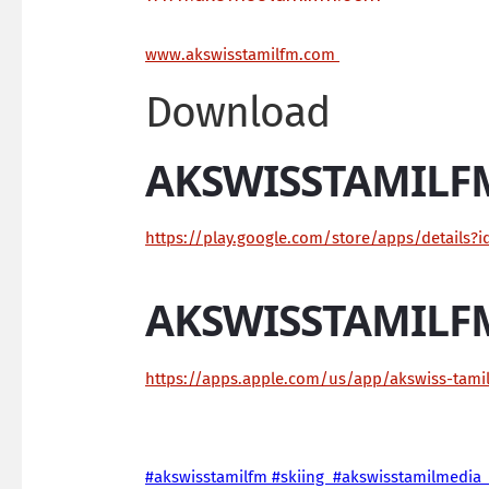
ww
w.akswisstamilfm.com
Download
AKSWISSTAMILF
https://play.google.com/store/apps/details?
AKSWISSTAMILF
https://apps.apple.com/us/app/akswiss-tam
#akswisstamilfm #skiing #akswisstamilmedia 