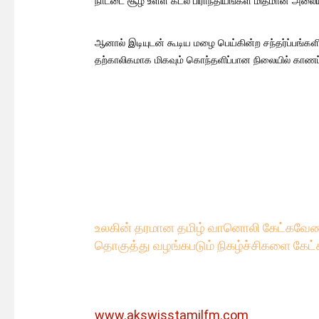
நாட்டை சூழ உள்ள கடல் பிராந்தியங்கள் மிதமான அலைய
ஆனால் இடியுடன் கூடிய மழை பெய்கின்ற சந்தர்ப்பங்களி
தற்காலிகமாக மிகவும் கொந்தளிப்பான நிலையில் காணப்ப
உலகின் தரமான தமிழ் வானொலி கேட்கவே
ண
தொகுத்து வழங்கபடும் நிகழ்ச்சிகளை கேட்
www.akswisstamilfm.com