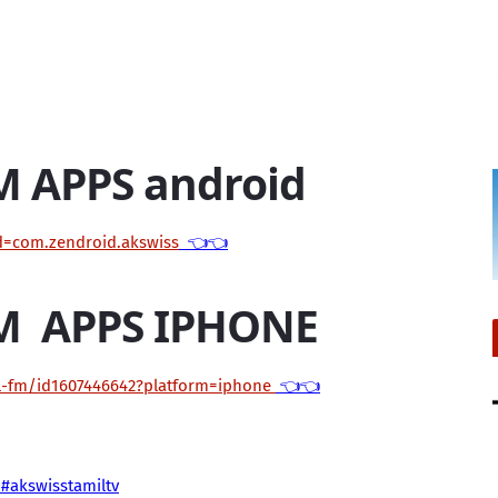
M APPS android
id=com.zendroid.akswiss
👈👈
M APPS IPHONE
il-fm/id1607446642?platform=iphone
👈👈
#akswisstamiltv