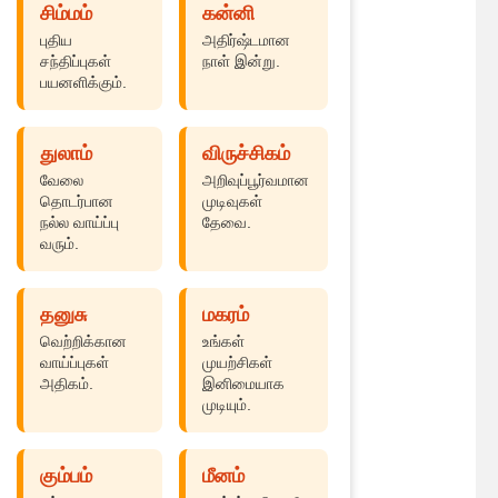
சிம்மம்
கன்னி
புதிய
அதிர்ஷ்டமான
சந்திப்புகள்
நாள் இன்று.
பயனளிக்கும்.
துலாம்
விருச்சிகம்
வேலை
அறிவுப்பூர்வமான
தொடர்பான
முடிவுகள்
நல்ல வாய்ப்பு
தேவை.
வரும்.
தனுசு
மகரம்
வெற்றிக்கான
உங்கள்
வாய்ப்புகள்
முயற்சிகள்
அதிகம்.
இனிமையாக
முடியும்.
கும்பம்
மீனம்