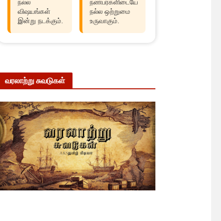
நல்ல
நண்பர்களிடையே
விஷயங்கள்
நல்ல ஒற்றுமை
இன்று நடக்கும்.
உருவாகும்.
வரலாற்று சுவடுகள்