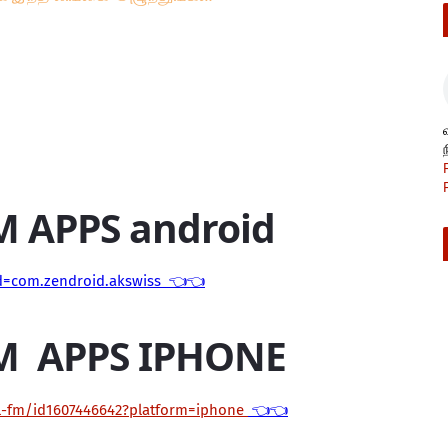
M APPS android
id=com.zendroid.akswiss 👈👈
M APPS IPHONE
il-fm/id1607446642?platform=iphone
👈👈