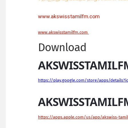
www.akswisstamilfm.com
ww
w.akswisstamilfm.com
Download
AKSWISSTAMILF
https://play.google.com/store/apps/details?
AKSWISSTAMILF
https://apps.apple.com/us/app/akswiss-tam