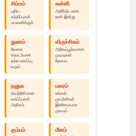
சிம்மம்
கன்னி
புதிய
அதிர்ஷ்டமான
சந்திப்புகள்
நாள் இன்று.
பயனளிக்கும்.
துலாம்
விருச்சிகம்
வேலை
அறிவுப்பூர்வமான
தொடர்பான
முடிவுகள்
நல்ல வாய்ப்பு
தேவை.
வரும்.
தனுசு
மகரம்
வெற்றிக்கான
உங்கள்
வாய்ப்புகள்
முயற்சிகள்
அதிகம்.
இனிமையாக
முடியும்.
கும்பம்
மீனம்