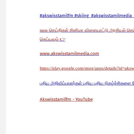
#akswisstamilfm #skiing #akswisstamilmedia 
உலக செய்திகள் சினிமா விளையாட்டு அரசியல் செ
செய்யவும்
👉
www.akswisstamilmedia.com
https://play.google.com/store/apps/details?id=aks
பு
திய அறிவிப்பாளர்கள் புதிய புதிய நிகழ்ச்சிகளை 
Akswisstamilfm - YouTube