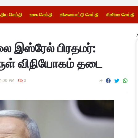
்திய செய்தி
உலக செய்தி
விளையாட்டு செய்தி
சினிமா செய்தி
லை இஸ்ரேல் பிரதமர்:
ருள் விநியோகம் தடை
4:00 PM
0