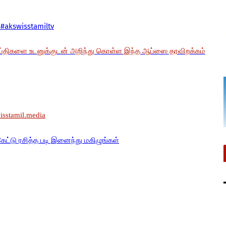
#akswisstamiltv
ய்திகளை உடனுக்குடன் அறிந்து கொள்ள இந்த ஆப்ஸை தரவிறக்கம்
wisstamil.media
கேட்டு ரசித்த படி இனைந்து மகிழுங்கள்