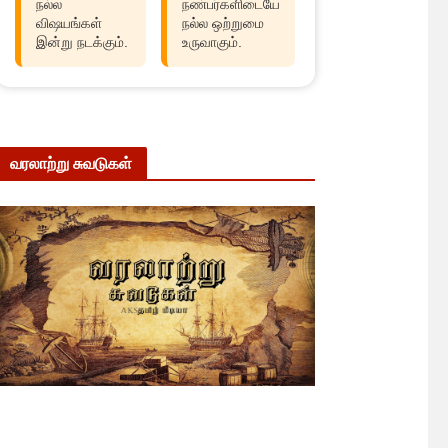
நல்ல
நண்பர்களிடையே
விஷயங்கள்
நல்ல ஒற்றுமை
இன்று நடக்கும்.
உருவாகும்.
வரலாற்று சுவடுகள்