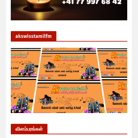
akswisstamilfm
விளம்பரங்கள்