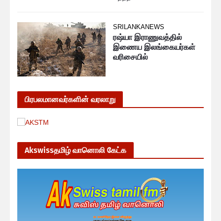
SRILANKANEWS
ரஷ்யா இராணுவத்தில்
இணைய இலங்கையர்கள்
வரிசையில்
பிரபலமானவர்களின் வரலாறு
Akswissதமிழ் வானொலி கேட்க