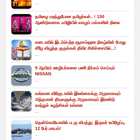
...
தமிழை மறந்துபோன தமிழர்கள்.. ! 150
ஆண்டுகளாக ஃபிஜியில் வாழும் மக்களின் நிலை
...
கனடாவில் இடம்பெற்ற சூரசம்ஹார நிகழ்வின் போது
கீழே விழுந்த குருக்கள் தீவிர சிகிச்சையில்...!
...
9 ஆயிரம் ஊழியர்களை பணி நீக்கம் செய்யும்
NISSAN
...
வங்காள விரிகுடாவில் இலங்கைக்கு அருகாகவும்
அந்தமான் தீவுகளுக்கு அருகாகவும் இரண்டு
காற்றுச் சுழற்சிகள் உள்ளன
...
தென்கொரியாவில் படகு விபத்து; இருவர் உயிரிழப்பு,
12 பேர் மாயம்!
...