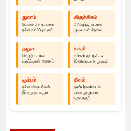
துலாம்
விருச்சிகம்
வேலை தொடர்பான
அறிவுப்பூர்வமான
நல்ல வாய்ப்பு வரும்.
முடிவுகள் தேவை.
தனுசு
மகரம்
வெற்றிக்கான
உங்கள் முயற்சிகள்
வாய்ப்புகள் அதிகம்.
இனிமையாக முடியும்.
கும்பம்
மீனம்
நல்ல விஷயங்கள்
நண்பர்களிடையே
இன்று நடக்கும்.
நல்ல ஒற்றுமை
உருவாகும்.