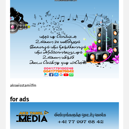
akswisstamilfm
for ads