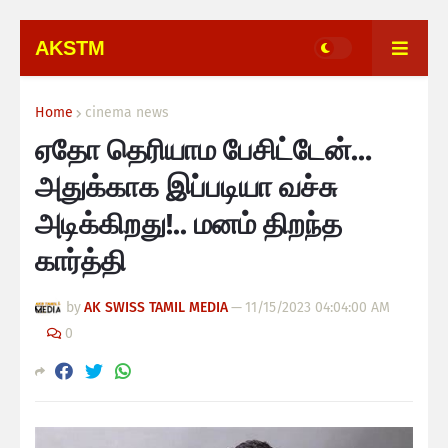
AKSTM
Home
cinema news
ஏதோ தெரியாம பேசிட்டேன்…
அதுக்காக இப்படியா வச்சு
அடிக்கிறது!.. மனம் திறந்த
கார்த்தி
by
AK SWISS TAMIL MEDIA
—
11/15/2023 04:04:00 AM
0