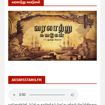
வரலாற்று சுவடுகள்
AKSWISSTAMILFM
வானொலியின் ஆப்ஸ் ஐ தரவிறக்கம் செய்து எங்கள் நிகழ்ச்சிகளை