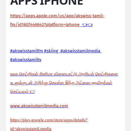
APPS IPHONE
https://apps.apple.com/us/app/akswiss-tamil-
fm/id1607446642?platform=iphone
👈👈
#akswisstamilfm #skiing #akswisstamilmedia
#akswisstamiltv
உலக செய்திகள் சினிமா விளையாட்டு அரசியல் செய்திகளை
உடனுக்குடன் அறிந்து கொள்ள இந்த ஆப்ஸை தரவிறக்கம்
செய்யவும்
👉
www.akswisstamilmedia.com
https://play.google.com/store/apps/details?
id=akswisstamil.media