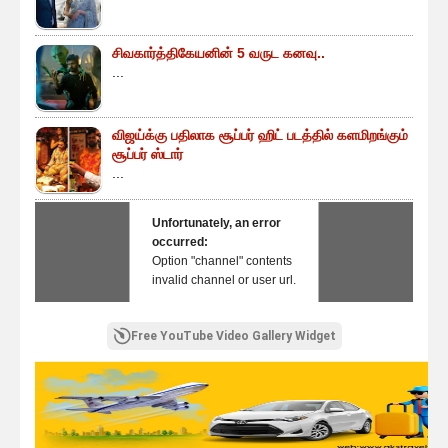
சிவகார்த்திகேயனின் 5 வருட கனவு..
...
விஜய்க்கு பதிலாக சூப்பர் ஹிட் படத்தில் களமிறங்கும்
சூப்பர் ஸ்டார்
...
Unfortunately, an error
occurred:
Option "channel" contents
invalid channel or user url.
Free YouTube Video Gallery Widget