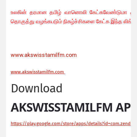
உலகின் தரமான தமிழ் வானொலி கேட்கவே
ண்டுமா தரம
தொகுத்து வழங்கபடும் நிகழ்ச்சிகளை கேட்க இந்த லிங்க
www.akswisstamilfm.com
ww
w.akswisstamilfm.com
Download
AKSWISSTAMILFM APP
https://play.google.com/store/apps/details?id=com.zendroi