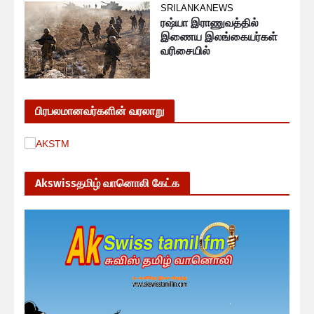
SRILANKANEWS
ரஷ்யா இராணுவத்தில்
இணைய இலங்கையர்கள்
வரிசையில்
பிரபலமானவர்களின் வரலாறு
Akswissதமிழ் வானொலி கேட்க