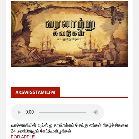
AKSWISSTAMILFM
வானொலியின் ஆப்ஸ் ஐ தரவிறக்கம் செய்து எங்கள் நிகழ்ச்சிகளை
24 மணிநேரமும் கேட்டுமகிழுங்கள்
FOR APPLE