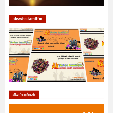
akswisstamilfm
விளம்பரங்கள்