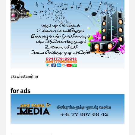
akswisstamilfm
for ads