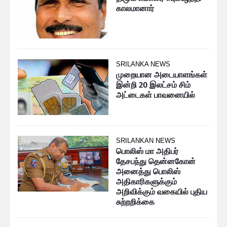
காலமானார்
SRILANKA NEWS
முறையான அடையாளங்கள்
இன்றி 20 இலட்சம் சிம்
அட்டைகள் பாவனையில்
SRILANKAN NEWS
பொலிஸ் மா அதிபர்
தேசபந்து தென்னகோன்
அனைத்து பொலிஸ்
அதிகாரிகளுக்கும்
அறிவிக்கும் வகையில் புதிய
சுற்றறிக்கை