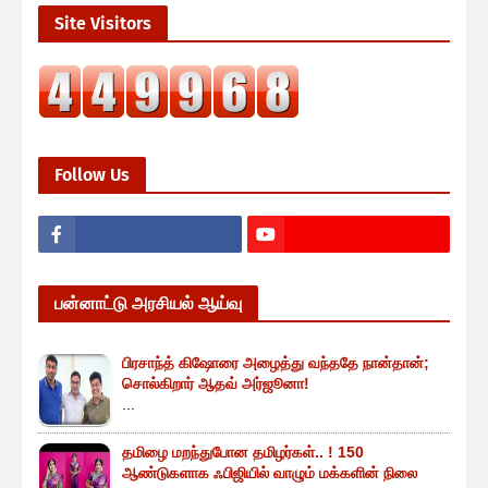
Site Visitors
Follow Us
பன்னாட்டு அரசியல் ஆய்வு
பிரசாந்த் கிஷோரை அழைத்து வந்ததே நான்தான்;
சொல்கிறார் ஆதவ் அர்ஜூனா!
...
தமிழை மறந்துபோன தமிழர்கள்.. ! 150
ஆண்டுகளாக ஃபிஜியில் வாழும் மக்களின் நிலை