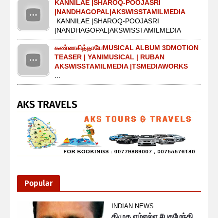
KANNILAE |SHAROQ-POOJASRI
|NANDHAGOPAL|AKSWISSTAMILMEDIA
KANNILAE |SHAROQ-POOJASRI
|NANDHAGOPAL|AKSWISSTAMILMEDIA
கண்ணகித்தாயேMUSICAL ALBUM 3DMOTION
TEASER | YANIMUSICAL | RUBAN
AKSWISSTAMILMEDIA |TSMEDIAWORKS
...
AKS TRAVELS
Popular
INDIAN NEWS
திமுக எம்எல்ஏ #புகழேந்தி