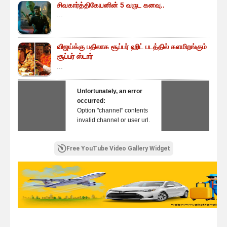
சிவகார்த்திகேயனின் 5 வருட கனவு..
...
விஜய்க்கு பதிலாக சூப்பர் ஹிட் படத்தில் களமிறங்கும்
சூப்பர் ஸ்டார்
...
Unfortunately, an error
occurred:
Option "channel" contents
invalid channel or user url.
Free YouTube Video Gallery Widget