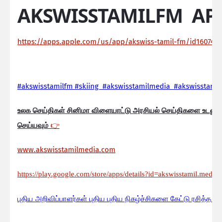
AKSWISSTAMILFM AP
https://apps.apple.com/us/app/akswiss-tamil-fm/id160744
#akswisstamilfm #skiing #akswisstamilmedia #akswisstamil
உலக செய்திகள் சினிமா விளையாட்டு அரசியல் செய்திகளை உடனுக
செய்யவும்
👉
www.akswisstamilmedia.com
https://play.google.com/store/apps/details?id=akswisstamil.media
பு
திய அறிவிப்பாளர்கள் புதிய புதிய நிகழ்ச்சிகளை கேட்டு ரசித்த ப