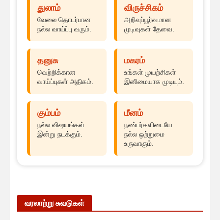
துலாம்
விருச்சிகம்
வேலை தொடர்பான
அறிவுப்பூர்வமான
நல்ல வாய்ப்பு வரும்.
முடிவுகள் தேவை.
தனுசு
மகரம்
வெற்றிக்கான
உங்கள் முயற்சிகள்
வாய்ப்புகள் அதிகம்.
இனிமையாக முடியும்.
கும்பம்
மீனம்
நல்ல விஷயங்கள்
நண்பர்களிடையே
இன்று நடக்கும்.
நல்ல ஒற்றுமை
உருவாகும்.
வரலாற்று சுவடுகள்