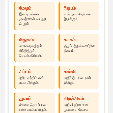
மேஷம்
ரிஷபம்
இன்று உங்கள்
உடல் நலம் சிறப்பாக
முயற்சிகள் வெற்றி
இருக்கும்.
பெறும்.
மிதுனம்
கடகம்
பணவிஷயத்தில்
குடும்பத்தில் மகிழ்ச்சி
சிந்தித்துச்
நிலவும்.
செயல்படுங்கள்.
சிம்மம்
கன்னி
புதிய சந்திப்புகள்
அதிர்ஷ்டமான நாள்
பயனளிக்கும்.
இன்று.
துலாம்
விருச்சிகம்
வேலை தொடர்பான
அறிவுப்பூர்வமான
நல்ல வாய்ப்பு வரும்.
முடிவுகள் தேவை.