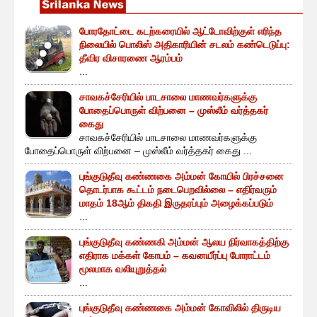
போரதோட்டை கடற்கரையில் ஆட்டோவிற்குள் எரிந்த
நிலையில் பொலிஸ் அதிகாரியின் சடலம் கண்டெடுப்பு:
தீவிர விசாரணை ஆரம்பம்
...
சாவகச்சேரியில் பாடசாலை மாணவர்களுக்கு
போதைப்பொருள் விற்பனை – முஸ்லீம் வர்த்தகர்
கைது
சாவகச்சேரியில் பாடசாலை மாணவர்களுக்கு
போதைப்பொருள் விற்பனை – முஸ்லீம் வர்த்தகர் கைது ...
புங்குடுதீவு கண்ணகை அம்மன் கோயில் பிரச்சனை
தொடர்பாக கூட்டம் நடைபெறவில்லை – எதிர்வரும்
மாதம் 18ஆம் திகதி இருதரப்பும் அழைக்கப்படும்
...
புங்குடுதீவு கண்ணகி அம்மன் ஆலய நிர்வாகத்திற்கு
எதிராக மக்கள் கோபம் – கவனயீர்ப்பு போராட்டம்
மூலமாக வலியுறுத்தல்
...
புங்குடுதீவு கண்ணகை அம்மன் கோவிலில் திருடிய