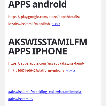
APPS android
https://play.google.com/store/apps/details?
id=akswisstamilfm.aplirab
👈👈
AKSWISSTAMILFM
APPS IPHONE
https://apps.apple.com/us/app/akswiss-tamil-
fm/id1607446642?platform=iphone
👈👈
#akswisstamilfm #skiing #akswisstamilmedia
#akswisstamiltv