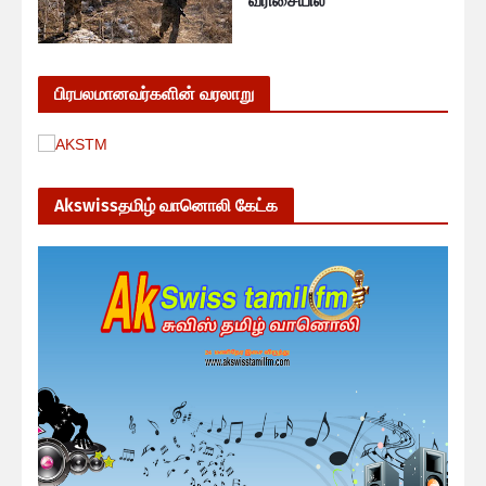
வரிசையில்
பிரபலமானவர்களின் வரலாறு
Akswissதமிழ் வானொலி கேட்க