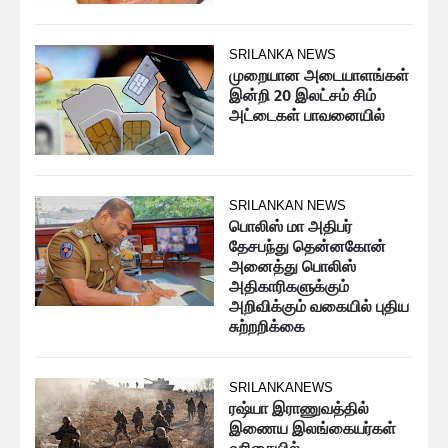
SRILANKA NEWS
முறையான அடையாளங்கள்
இன்றி 20 இலட்சம் சிம்
அட்டைகள் பாவனையில்
SRILANKAN NEWS
பொலிஸ் மா அதிபர்
தேசபந்து தென்னகோன்
அனைத்து பொலிஸ்
அதிகாரிகளுக்கும்
அறிவிக்கும் வகையில் புதிய
சுற்றறிக்கை
SRILANKANEWS
ரஷ்யா இராணுவத்தில்
இணைய இலங்கையர்கள்