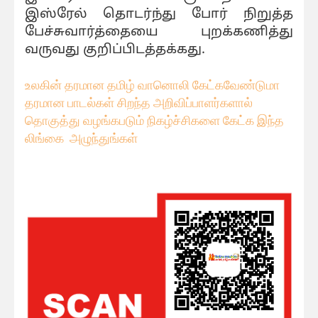
இஸ்ரேல் தொடர்ந்து போர் நிறுத்த
பேச்சுவார்த்தையை புறக்கணித்து
வருவது குறிப்பிடத்தக்கது.
உலகின் தரமான தமிழ் வானொலி கேட்கவே
ண்டுமா
தரமான பாடல்கள் சிறந்த அறிவிப்பாளர்களால்
தொகுத்து வழங்கபடும் நிகழ்ச்சிகளை கேட்க இந்த
லிங்கை அழுந்துங்கள்