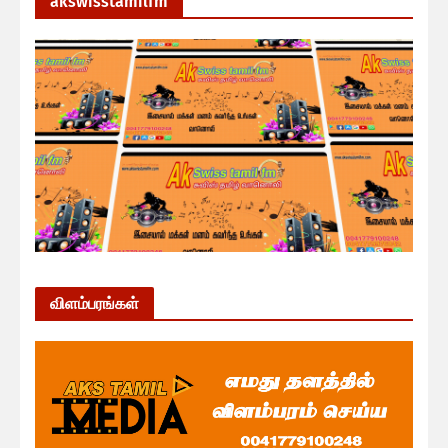
akswisstamilfm
விளம்பரங்கள்