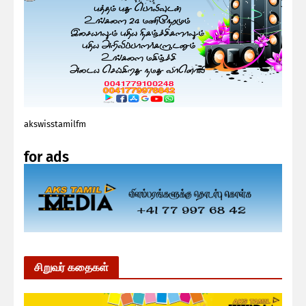
akswisstamilfm
for ads
சிறுவர் கதைகள்