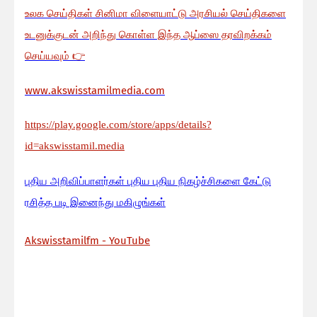
உலக செய்திகள் சினிமா விளையாட்டு அரசியல் செய்திகளை
உடனுக்குடன் அறிந்து கொள்ள இந்த ஆப்ஸை தரவிறக்கம்
செய்யவும்
👉
www.akswisstamilmedia.com
https://play.google.com/store/apps/details?
id=akswisstamil.media
பு
திய அறிவிப்பாளர்கள் புதிய புதிய நிகழ்ச்சிகளை கேட்டு
ரசித்த படி இனைந்து மகிழுங்கள்
Akswisstamilfm - YouTube