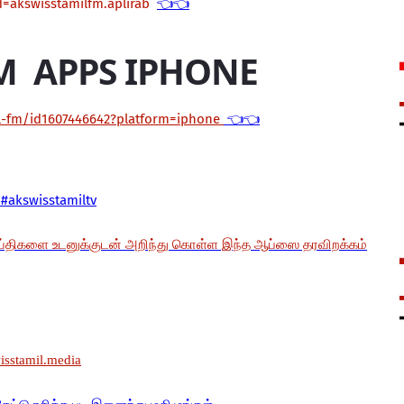
d=akswisstamilfm.aplirab
👈👈
M APPS IPHONE
il-fm/id1607446642?platform=iphone
👈👈
#akswisstamiltv
ய்திகளை உடனுக்குடன் அறிந்து கொள்ள இந்த ஆப்ஸை தரவிறக்கம்
wisstamil.media