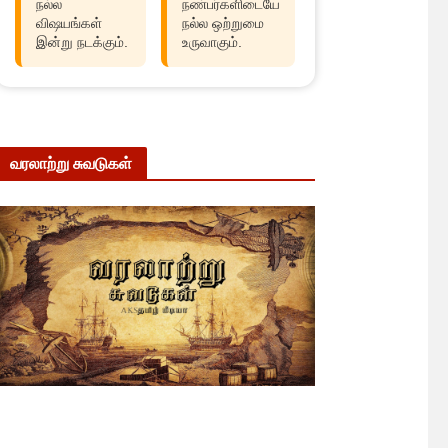
நல்ல
நண்பர்களிடையே
விஷயங்கள்
நல்ல ஒற்றுமை
இன்று நடக்கும்.
உருவாகும்.
வரலாற்று சுவடுகள்