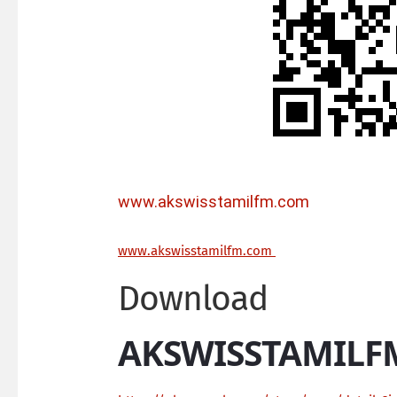
www.akswisstamilfm.com
ww
w.akswisstamilfm.com
Download
AKSWISSTAMILF