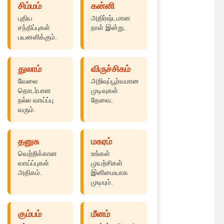
சிம்மம்
கன்னி
புதிய
அதிர்ஷ்டமான
சந்திப்புகள்
நாள் இன்று.
பயனளிக்கும்.
துலாம்
விருச்சிகம்
வேலை
அறிவுப்பூர்வமான
தொடர்பான
முடிவுகள்
நல்ல வாய்ப்பு
தேவை.
வரும்.
தனுசு
மகரம்
வெற்றிக்கான
உங்கள்
வாய்ப்புகள்
முயற்சிகள்
அதிகம்.
இனிமையாக
முடியும்.
கும்பம்
மீனம்