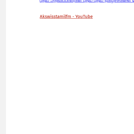
பு
திய அறிவிப்பாளர்கள் புதிய புதிய நிகழ்ச்சிகளை 
Akswisstamilfm - YouTube