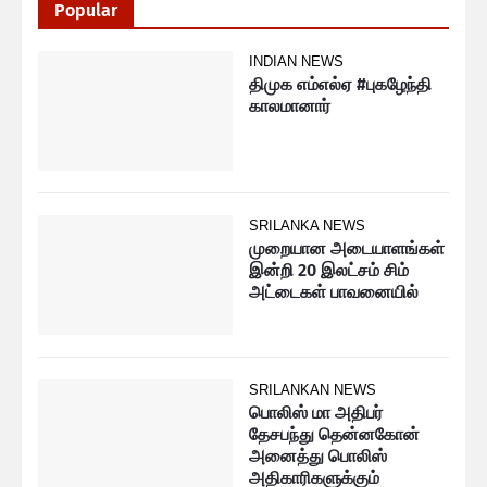
Popular
INDIAN NEWS
திமுக எம்எல்ஏ #புகழேந்தி
காலமானார்
SRILANKA NEWS
முறையான அடையாளங்கள்
இன்றி 20 இலட்சம் சிம்
அட்டைகள் பாவனையில்
SRILANKAN NEWS
பொலிஸ் மா அதிபர்
தேசபந்து தென்னகோன்
அனைத்து பொலிஸ்
அதிகாரிகளுக்கும்