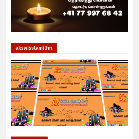
akswisstamilfm