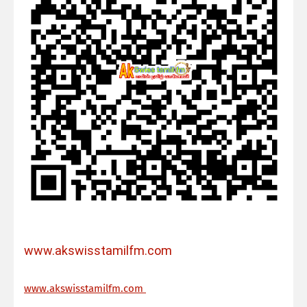
www.akswisstamilfm.com
ww
w.akswisstamilfm.com