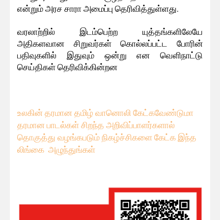
என்றும் அரச சாரா அமைப்பு தெரிவித்துள்ளது.
வரலாற்றில் இடம்பெற்ற யுத்தங்களிலேயே
அதிகளவான சிறுவர்கள் கொல்லப்பட்ட போரின்
பதிவுகளில் இதுவும் ஒன்று என வெளிநாட்டு
செய்திகள் தெரிவிக்கின்றன
உலகின் தரமான தமிழ் வானொலி கேட்கவே
ண்டுமா
தரமான பாடல்கள் சிறந்த அறிவிப்பாளர்களால்
தொகுத்து வழங்கபடும் நிகழ்ச்சிகளை கேட்க இந்த
லிங்கை அழுந்துங்கள்