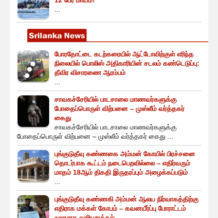
12 பேர் மாயம்!
...
போரதோட்டை கடற்கரையில் ஆட்டோவிற்குள் எரிந்த
நிலையில் பொலிஸ் அதிகாரியின் சடலம் கண்டெடுப்பு:
தீவிர விசாரணை ஆரம்பம்
...
சாவகச்சேரியில் பாடசாலை மாணவர்களுக்கு
போதைப்பொருள் விற்பனை – முஸ்லீம் வர்த்தகர்
கைது
சாவகச்சேரியில் பாடசாலை மாணவர்களுக்கு
போதைப்பொருள் விற்பனை – முஸ்லீம் வர்த்தகர் கைது ...
புங்குடுதீவு கண்ணகை அம்மன் கோயில் பிரச்சனை
தொடர்பாக கூட்டம் நடைபெறவில்லை – எதிர்வரும்
மாதம் 18ஆம் திகதி இருதரப்பும் அழைக்கப்படும்
...
புங்குடுதீவு கண்ணகி அம்மன் ஆலய நிர்வாகத்திற்கு
எதிராக மக்கள் கோபம் – கவனயீர்ப்பு போராட்டம்
மூலமாக வலியுறுத்தல்