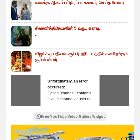
காசுக்கு ஆசைப்பட்டு ரம்பா கணவர் செய்த மோசடி
...
சிவகார்த்திகேயனின் 5 வருட கனவு..
...
விஜய்க்கு பதிலாக சூப்பர் ஹிட் படத்தில் களமிறங்கும்
சூப்பர் ஸ்டார்
...
Unfortunately, an error
occurred:
Option "channel" contents
invalid channel or user url.
Free YouTube Video Gallery Widget