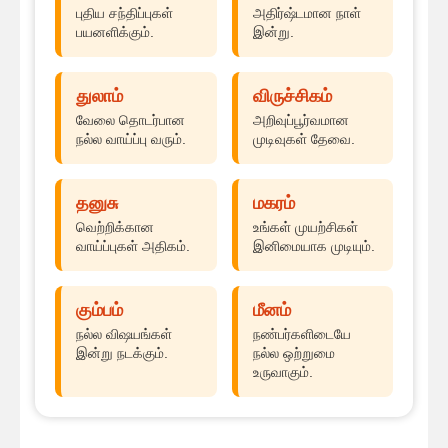
புதிய சந்திப்புகள்
அதிர்ஷ்டமான நாள்
பயனளிக்கும்.
இன்று.
துலாம்
விருச்சிகம்
வேலை தொடர்பான
அறிவுப்பூர்வமான
நல்ல வாய்ப்பு வரும்.
முடிவுகள் தேவை.
தனுசு
மகரம்
வெற்றிக்கான
உங்கள் முயற்சிகள்
வாய்ப்புகள் அதிகம்.
இனிமையாக முடியும்.
கும்பம்
மீனம்
நல்ல விஷயங்கள்
நண்பர்களிடையே
இன்று நடக்கும்.
நல்ல ஒற்றுமை
உருவாகும்.