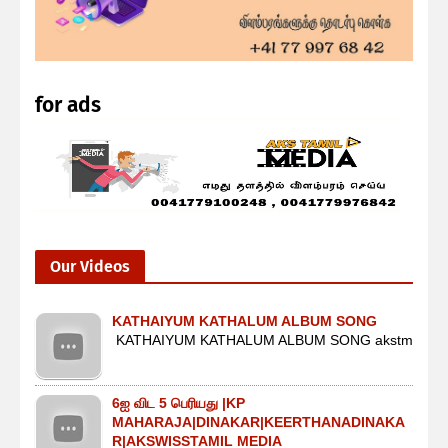
for ads
Our Videos
KATHAIYUM KATHALUM ALBUM SONG
KATHAIYUM KATHALUM ALBUM SONG akstm
6ஐ விட 5 பெரியது |KP
MAHARAJA|DINAKAR|KEERTHANADINAKA
R|AKSWISSTAMIL MEDIA