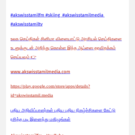
#akswisstamilfm #skiing #akswisstamilmedia
#akswisstamiltv
உலக செய்திகள் சினிமா விளையாட்டு அரசியல் செய்திகளை
உடனுக்குடன் அறிந்து கொள்ள இந்த ஆப்ஸை தரவிறக்கம்
செய்யவும்
👉
www.akswisstamilmedia.com
https://play.google.com/store/apps/details?
id=akswisstamil.media
பு
திய அறிவிப்பாளர்கள் புதிய புதிய நிகழ்ச்சிகளை கேட்டு
ரசித்த படி இனைந்து மகிழுங்கள்