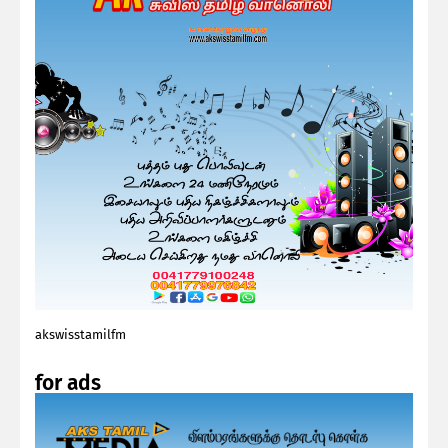
akswisstamilfm
for ads