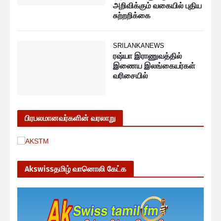
அறிவிக்கும் வகையில் புதிய
சுற்றறிக்கை
SRILANKANEWS
ரஷ்யா இராணுவத்தில்
இணைய இலங்கையர்கள்
வரிசையில்
பிரபலமானவர்களின் வரலாறு
Akswissதமிழ் வானொலி கேட்க