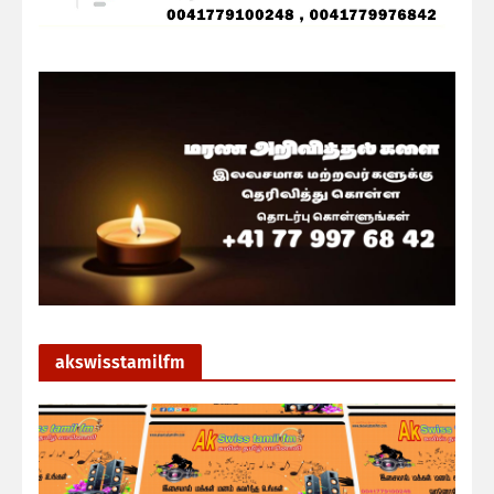
akswisstamilfm