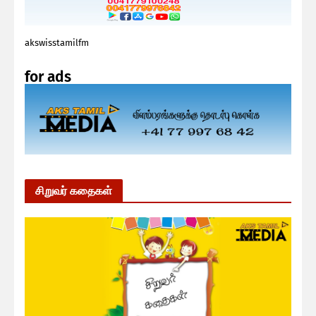
akswisstamilfm
for ads
சிறுவர் கதைகள்