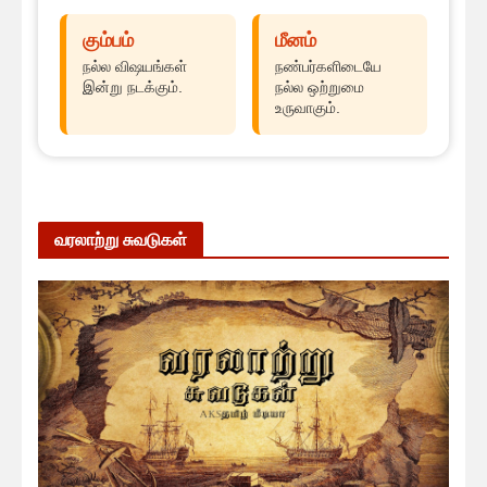
கும்பம்
மீனம்
நல்ல விஷயங்கள்
நண்பர்களிடையே
இன்று நடக்கும்.
நல்ல ஒற்றுமை
உருவாகும்.
வரலாற்று சுவடுகள்