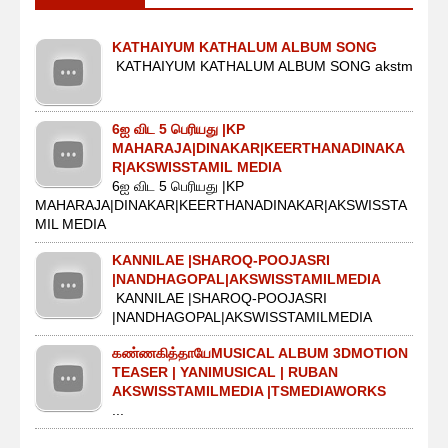
KATHAIYUM KATHALUM ALBUM SONG
KATHAIYUM KATHALUM ALBUM SONG akstm
6ஐ விட 5 பெரியது |KP
MAHARAJA|DINAKAR|KEERTHANADINAKA
R|AKSWISSTAMIL MEDIA
6ஐ விட 5 பெரியது |KP
MAHARAJA|DINAKAR|KEERTHANADINAKAR|AKSWISSTA
MIL MEDIA
KANNILAE |SHAROQ-POOJASRI
|NANDHAGOPAL|AKSWISSTAMILMEDIA
KANNILAE |SHAROQ-POOJASRI
|NANDHAGOPAL|AKSWISSTAMILMEDIA
கண்ணகித்தாயேMUSICAL ALBUM 3DMOTION
TEASER | YANIMUSICAL | RUBAN
AKSWISSTAMILMEDIA |TSMEDIAWORKS
...