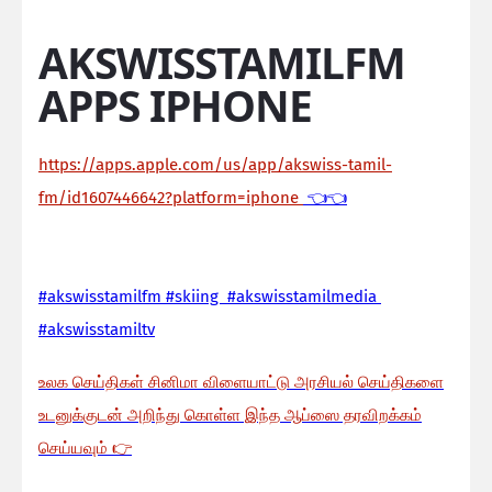
AKSWISSTAMILFM
APPS IPHONE
https://apps.apple.com/us/app/akswiss-tamil-
fm/id1607446642?platform=iphone
👈👈
#akswisstamilfm #skiing #akswisstamilmedia
#akswisstamiltv
உலக செய்திகள் சினிமா விளையாட்டு அரசியல் செய்திகளை
உடனுக்குடன் அறிந்து கொள்ள இந்த ஆப்ஸை தரவிறக்கம்
செய்யவும்
👉