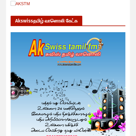
Akswissதமிழ் வானொலி கேட்க