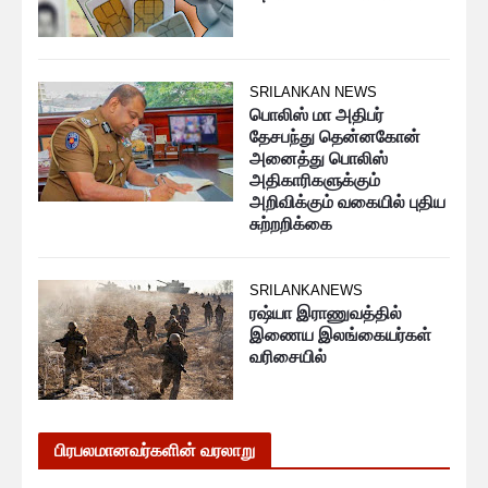
SRILANKAN NEWS
பொலிஸ் மா அதிபர்
தேசபந்து தென்னகோன்
அனைத்து பொலிஸ்
அதிகாரிகளுக்கும்
அறிவிக்கும் வகையில் புதிய
சுற்றறிக்கை
SRILANKANEWS
ரஷ்யா இராணுவத்தில்
இணைய இலங்கையர்கள்
வரிசையில்
பிரபலமானவர்களின் வரலாறு