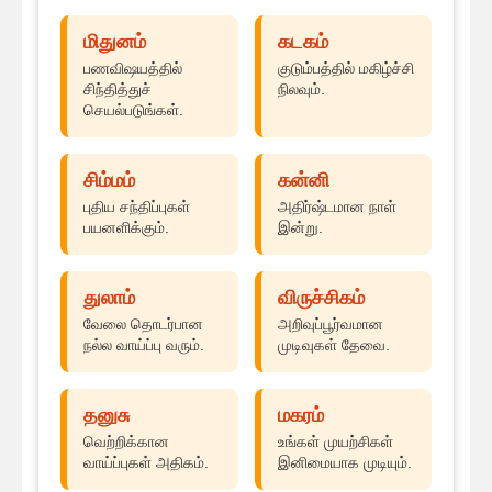
மிதுனம்
கடகம்
பணவிஷயத்தில்
குடும்பத்தில் மகிழ்ச்சி
சிந்தித்துச்
நிலவும்.
செயல்படுங்கள்.
சிம்மம்
கன்னி
புதிய சந்திப்புகள்
அதிர்ஷ்டமான நாள்
பயனளிக்கும்.
இன்று.
துலாம்
விருச்சிகம்
வேலை தொடர்பான
அறிவுப்பூர்வமான
நல்ல வாய்ப்பு வரும்.
முடிவுகள் தேவை.
தனுசு
மகரம்
வெற்றிக்கான
உங்கள் முயற்சிகள்
வாய்ப்புகள் அதிகம்.
இனிமையாக முடியும்.