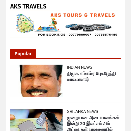
AKS TRAVELS
Popular
INDIAN NEWS
திமுக எம்எல்ஏ #புகழேந்தி
காலமானார்
SRILANKA NEWS
முறையான அடையாளங்கள்
இன்றி 20 இலட்சம் சிம்
அட்டைகள் பாவனையில்