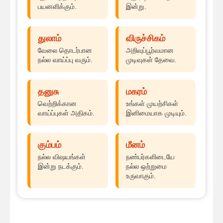
பயனளிக்கும்.
இன்று.
துலாம்
விருச்சிகம்
வேலை தொடர்பான
அறிவுப்பூர்வமான
நல்ல வாய்ப்பு வரும்.
முடிவுகள் தேவை.
தனுசு
மகரம்
வெற்றிக்கான
உங்கள் முயற்சிகள்
வாய்ப்புகள் அதிகம்.
இனிமையாக முடியும்.
கும்பம்
மீனம்
நல்ல விஷயங்கள்
நண்பர்களிடையே
இன்று நடக்கும்.
நல்ல ஒற்றுமை
உருவாகும்.