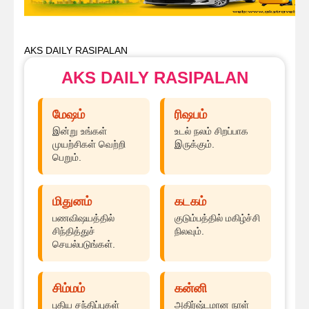
AKS DAILY RASIPALAN
AKS DAILY RASIPALAN
மேஷம்
ரிஷபம்
இன்று உங்கள்
உடல் நலம் சிறப்பாக
முயற்சிகள் வெற்றி
இருக்கும்.
பெறும்.
மிதுனம்
கடகம்
பணவிஷயத்தில்
குடும்பத்தில் மகிழ்ச்சி
சிந்தித்துச்
நிலவும்.
செயல்படுங்கள்.
சிம்மம்
கன்னி
புதிய சந்திப்புகள்
அதிர்ஷ்டமான நாள்