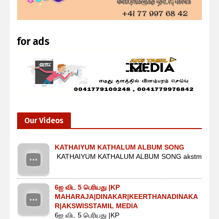
for ads
Our Videos
KATHAIYUM KATHALUM ALBUM SONG
KATHAIYUM KATHALUM ALBUM SONG akstm
6ஐ விட 5 பெரியது |KP
MAHARAJA|DINAKAR|KEERTHANADINAKA
R|AKSWISSTAMIL MEDIA
6ஐ விட 5 பெரியது |KP