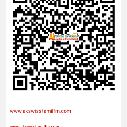
www.akswisstamilfm.com
ww
w.akswisstamilfm.com