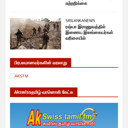
சுற்றறிக்கை
SRILANKANEWS
ரஷ்யா இராணுவத்தில்
இணைய இலங்கையர்கள்
வரிசையில்
பிரபலமானவர்களின் வரலாறு
Akswissதமிழ் வானொலி கேட்க