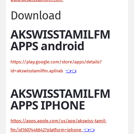
Download
AKSWISSTAMILFM
APPS android
https://play.google.com/store/apps/details?
id=akswisstamilfm.aplirab
👈👈
AKSWISSTAMILFM
APPS IPHONE
https://apps.apple.com/us/app/akswiss-tamil-
fm/id1607446642?platform=iphone
👈👈