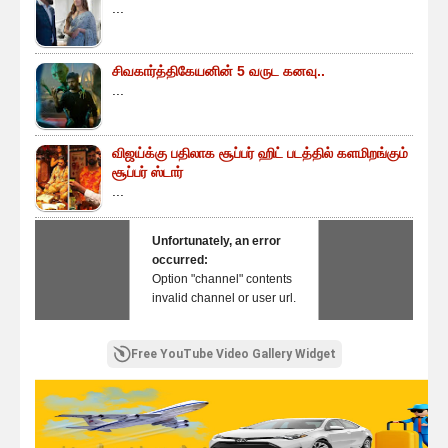
...
சிவகார்த்திகேயனின் 5 வருட கனவு..
...
விஜய்க்கு பதிலாக சூப்பர் ஹிட் படத்தில் களமிறங்கும்
சூப்பர் ஸ்டார்
...
Unfortunately, an error
occurred:
Option "channel" contents
invalid channel or user url.
Free YouTube Video Gallery Widget