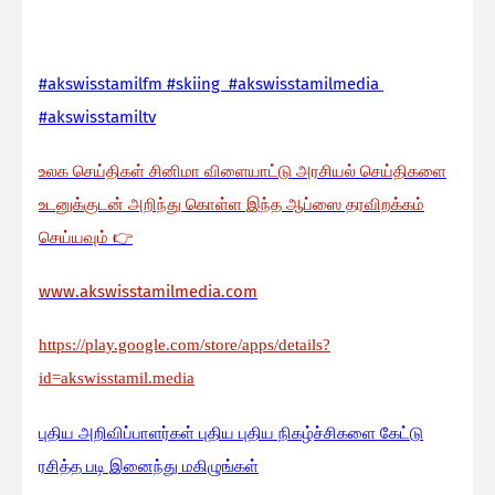
#akswisstamilfm #skiing #akswisstamilmedia
#akswisstamiltv
உலக செய்திகள் சினிமா விளையாட்டு அரசியல் செய்திகளை
உடனுக்குடன் அறிந்து கொள்ள இந்த ஆப்ஸை தரவிறக்கம்
செய்யவும்
👉
www.akswisstamilmedia.com
https://play.google.com/store/apps/details?
id=akswisstamil.media
பு
திய அறிவிப்பாளர்கள் புதிய புதிய நிகழ்ச்சிகளை கேட்டு
ரசித்த படி இனைந்து மகிழுங்கள்