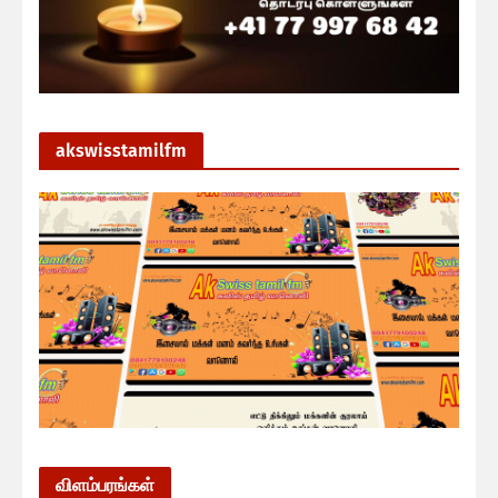
akswisstamilfm
விளம்பரங்கள்