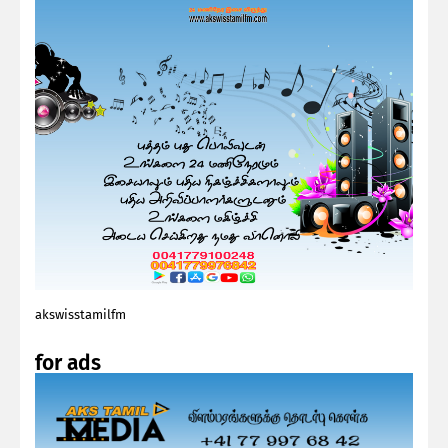
akswisstamilfm
for ads