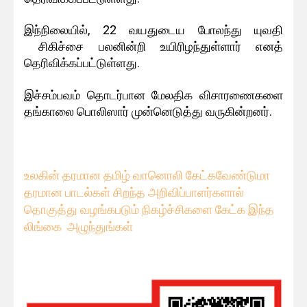
இந்நிலையில், 22 வயதுடைய போலந்து யுவதி
சிகிச்சை பலனின்றி உயிரிழந்துள்ளார் எனத்
தெரிவிக்கப்பட்டுள்ளது.
இச்சம்பவம் தொடர்பான மேலதிக விசாரணைகளை
தங்காலை பொலிஸார் முன்னெடுத்து வருகின்றனர்.
உலகின் தரமான தமிழ் வானொலி கேட்கவே
ண்டுமா
தரமான பாடல்கள் சிறந்த அறிவிப்பாளர்களால்
தொகுத்து வழங்கபடும் நிகழ்ச்சிகளை கேட்க இந்த
லிங்கை அழுந்துங்கள்