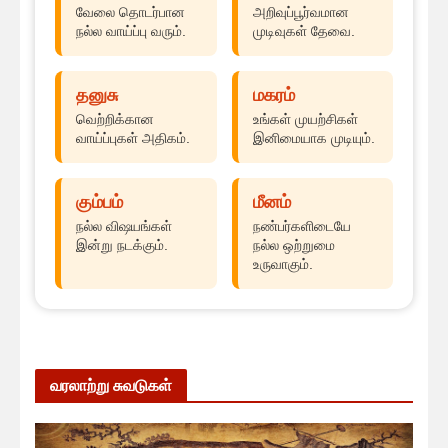
வேலை தொடர்பான
அறிவுப்பூர்வமான
நல்ல வாய்ப்பு வரும்.
முடிவுகள் தேவை.
தனுசு
மகரம்
வெற்றிக்கான
உங்கள் முயற்சிகள்
வாய்ப்புகள் அதிகம்.
இனிமையாக முடியும்.
கும்பம்
மீனம்
நல்ல விஷயங்கள்
நண்பர்களிடையே
இன்று நடக்கும்.
நல்ல ஒற்றுமை
உருவாகும்.
வரலாற்று சுவடுகள்