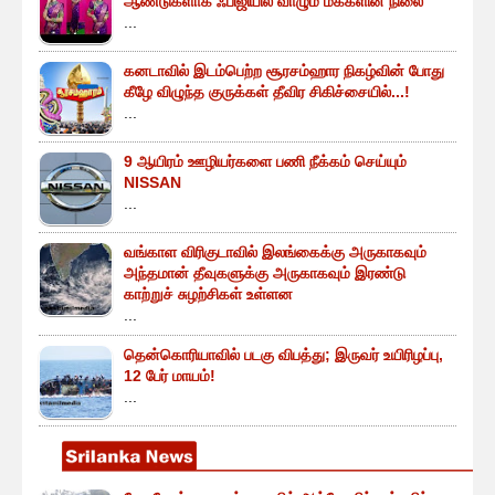
ஆண்டுகளாக ஃபிஜியில் வாழும் மக்களின் நிலை
...
கனடாவில் இடம்பெற்ற சூரசம்ஹார நிகழ்வின் போது
கீழே விழுந்த குருக்கள் தீவிர சிகிச்சையில்...!
...
9 ஆயிரம் ஊழியர்களை பணி நீக்கம் செய்யும்
NISSAN
...
வங்காள விரிகுடாவில் இலங்கைக்கு அருகாகவும்
அந்தமான் தீவுகளுக்கு அருகாகவும் இரண்டு
காற்றுச் சுழற்சிகள் உள்ளன
...
தென்கொரியாவில் படகு விபத்து; இருவர் உயிரிழப்பு,
12 பேர் மாயம்!
...