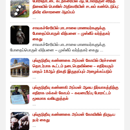
போரதோட்டை கடற்கரையில் ஆட்டோவிற்குள் எரிந்த
நிலையில் பொலிஸ் அதிகாரியின் சடலம் கண்டெடுப்பு:
தீவிர விசாரணை ஆரம்பம்
...
சாவகச்சேரியில் பாடசாலை மாணவர்களுக்கு
போதைப்பொருள் விற்பனை – முஸ்லீம் வர்த்தகர்
கைது
சாவகச்சேரியில் பாடசாலை மாணவர்களுக்கு
போதைப்பொருள் விற்பனை – முஸ்லீம் வர்த்தகர் கைது ...
புங்குடுதீவு கண்ணகை அம்மன் கோயில் பிரச்சனை
தொடர்பாக கூட்டம் நடைபெறவில்லை – எதிர்வரும்
மாதம் 18ஆம் திகதி இருதரப்பும் அழைக்கப்படும்
...
புங்குடுதீவு கண்ணகி அம்மன் ஆலய நிர்வாகத்திற்கு
எதிராக மக்கள் கோபம் – கவனயீர்ப்பு போராட்டம்
மூலமாக வலியுறுத்தல்
...
புங்குடுதீவு கண்ணகை அம்மன் கோவிலில் திருடிய
நபர் கைது
...