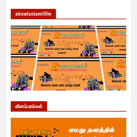
akswisstamilfm
விளம்பரங்கள்