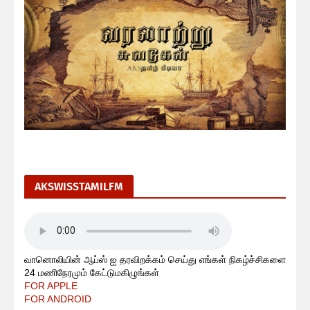
AKSWISSTAMILFM
வானொலியின் ஆப்ஸ் ஐ தரவிறக்கம் செய்து எங்கள் நிகழ்ச்சிகளை
24 மணிநேரமும் கேட்டுமகிழுங்கள்
FOR APPLE
FOR ANDROID