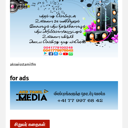
akswisstamilfm
for ads
சிறுவர் கதைகள்