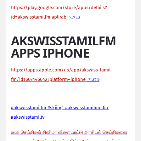
https://play.google.com/store/apps/details?
id=akswisstamilfm.aplirab
👈👈
AKSWISSTAMILFM
APPS IPHONE
https://apps.apple.com/us/app/akswiss-tamil-
fm/id1607446642?platform=iphone
👈👈
#akswisstamilfm #skiing #akswisstamilmedia
#akswisstamiltv
உலக செய்திகள் சினிமா விளையாட்டு அரசியல் செய்திகளை