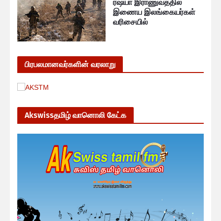
ரஷ்யா இராணுவத்தில்
இணைய இலங்கையர்கள்
வரிசையில்
பிரபலமானவர்களின் வரலாறு
Akswissதமிழ் வானொலி கேட்க