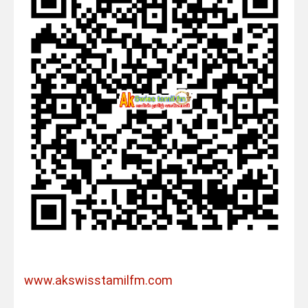
www.akswisstamilfm.com