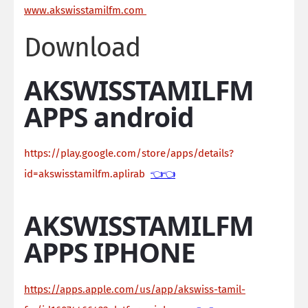
ww
w.akswisstamilfm.com
Download
AKSWISSTAMILFM
APPS android
https://play.google.com/store/apps/details?
id=akswisstamilfm.aplirab
👈👈
AKSWISSTAMILFM
APPS IPHONE
https://apps.apple.com/us/app/akswiss-tamil-