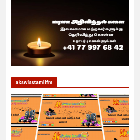
akswisstamilfm