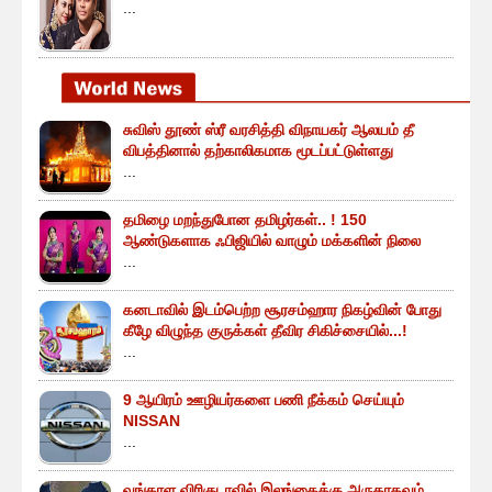
...
சுவிஸ் தூண் ஸ்ரீ வரசித்தி விநாயகர் ஆலயம் தீ
விபத்தினால் தற்காலிகமாக மூடப்பட்டுள்ளது
...
தமிழை மறந்துபோன தமிழர்கள்.. ! 150
ஆண்டுகளாக ஃபிஜியில் வாழும் மக்களின் நிலை
...
கனடாவில் இடம்பெற்ற சூரசம்ஹார நிகழ்வின் போது
கீழே விழுந்த குருக்கள் தீவிர சிகிச்சையில்...!
...
9 ஆயிரம் ஊழியர்களை பணி நீக்கம் செய்யும்
NISSAN
...
வங்காள விரிகுடாவில் இலங்கைக்கு அருகாகவும்