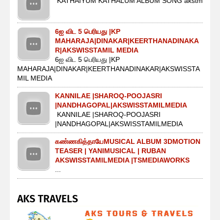
KATHAIYUM KATHALUM ALBUM SONG akstm
6ஐ விட 5 பெரியது |KP
MAHARAJA|DINAKAR|KEERTHANADINAKA
R|AKSWISSTAMIL MEDIA
6ஐ விட 5 பெரியது |KP
MAHARAJA|DINAKAR|KEERTHANADINAKAR|AKSWISSTA
MIL MEDIA
KANNILAE |SHAROQ-POOJASRI
|NANDHAGOPAL|AKSWISSTAMILMEDIA
KANNILAE |SHAROQ-POOJASRI
|NANDHAGOPAL|AKSWISSTAMILMEDIA
கண்ணகித்தாயேMUSICAL ALBUM 3DMOTION
TEASER | YANIMUSICAL | RUBAN
AKSWISSTAMILMEDIA |TSMEDIAWORKS
...
AKS TRAVELS