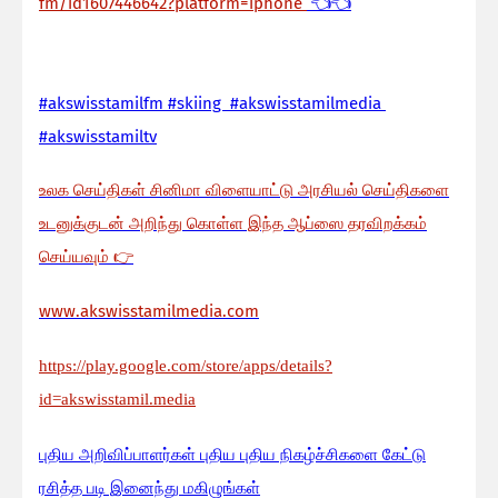
fm/id1607446642?platform=iphone
👈👈
#akswisstamilfm #skiing #akswisstamilmedia
#akswisstamiltv
உலக செய்திகள் சினிமா விளையாட்டு அரசியல் செய்திகளை
உடனுக்குடன் அறிந்து கொள்ள இந்த ஆப்ஸை தரவிறக்கம்
செய்யவும்
👉
www.akswisstamilmedia.com
https://play.google.com/store/apps/details?
id=akswisstamil.media
பு
திய அறிவிப்பாளர்கள் புதிய புதிய நிகழ்ச்சிகளை கேட்டு
ரசித்த படி இனைந்து மகிழுங்கள்