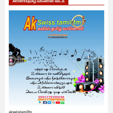
Akswissதமிழ் வானொலி கேட்க
akswisstamilfm