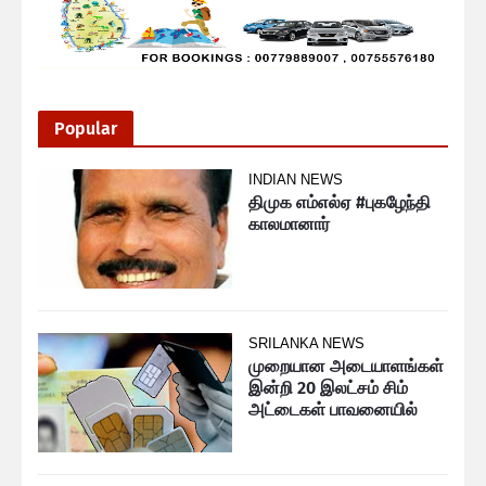
Popular
INDIAN NEWS
திமுக எம்எல்ஏ #புகழேந்தி
காலமானார்
SRILANKA NEWS
முறையான அடையாளங்கள்
இன்றி 20 இலட்சம் சிம்
அட்டைகள் பாவனையில்