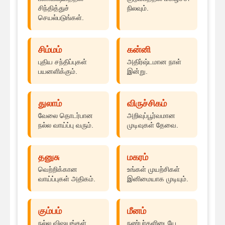
சிந்தித்துச்
நிலவும்.
செயல்படுங்கள்.
சிம்மம்
கன்னி
புதிய சந்திப்புகள்
அதிர்ஷ்டமான நாள்
பயனளிக்கும்.
இன்று.
துலாம்
விருச்சிகம்
வேலை தொடர்பான
அறிவுப்பூர்வமான
நல்ல வாய்ப்பு வரும்.
முடிவுகள் தேவை.
தனுசு
மகரம்
வெற்றிக்கான
உங்கள் முயற்சிகள்
வாய்ப்புகள் அதிகம்.
இனிமையாக முடியும்.
கும்பம்
மீனம்
நல்ல விஷயங்கள்
நண்பர்களிடையே