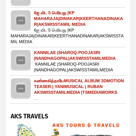
6ஐ விட 5 பெரியது |KP
MAHARAJA|DINAKAR|KEERTHANADINAKA
R|AKSWISSTAMIL MEDIA
6ஐ விட 5 பெரியது |KP
MAHARAJA|DINAKAR|KEERTHANADINAKAR|AKSWISSTA
MIL MEDIA
KANNILAE |SHAROQ-POOJASRI
|NANDHAGOPAL|AKSWISSTAMILMEDIA
KANNILAE |SHAROQ-POOJASRI
|NANDHAGOPAL|AKSWISSTAMILMEDIA
கண்ணகித்தாயேMUSICAL ALBUM 3DMOTION
TEASER | YANIMUSICAL | RUBAN
AKSWISSTAMILMEDIA |TSMEDIAWORKS
...
AKS TRAVELS