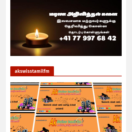
akswisstamilfm