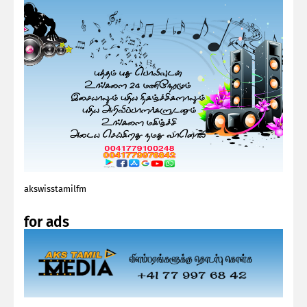
akswisstamilfm
for ads