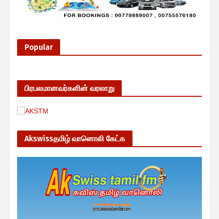
Popular
பிரபலமானவர்களின் வரலாறு
Akswissதமிழ் வானொலி கேட்க