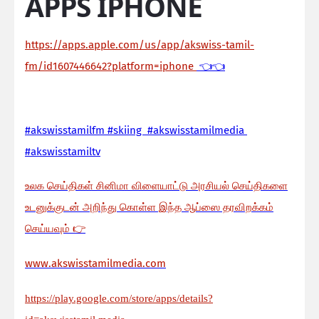
APPS IPHONE
https://apps.apple.com/us/app/akswiss-tamil-
fm/id1607446642?platform=iphone
👈👈
#akswisstamilfm #skiing #akswisstamilmedia
#akswisstamiltv
உலக செய்திகள் சினிமா விளையாட்டு அரசியல் செய்திகளை
உடனுக்குடன் அறிந்து கொள்ள இந்த ஆப்ஸை தரவிறக்கம்
செய்யவும்
👉
www.akswisstamilmedia.com
https://play.google.com/store/apps/details?