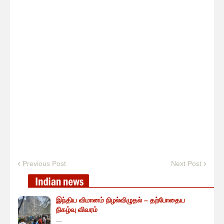
Previous Post
Next Post
இந்திய விமானம் நிழல்விழுதல் – தற்போதைய
நிகழ்வு விவரம்
...