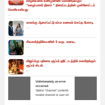
வாழ்வியலை கண்முன்னே கொண்டுவரும்
"உழைப்பாளர் தினம் " திரைப்படத்தின் முன்னோட்டம்
வெளியாகியது
...
காசுக்கு ஆசைப்பட்டு ரம்பா கணவர் செய்த மோசடி
...
சிவகார்த்திகேயனின் 5 வருட கனவு..
...
விஜய்க்கு பதிலாக சூப்பர் ஹிட் படத்தில் களமிறங்கும்
சூப்பர் ஸ்டார்
...
Unfortunately, an error
occurred:
Option "channel" contents
invalid channel or user url.