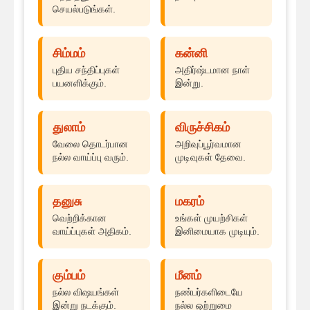
செயல்படுங்கள்.
சிம்மம்
கன்னி
புதிய சந்திப்புகள்
அதிர்ஷ்டமான நாள்
பயனளிக்கும்.
இன்று.
துலாம்
விருச்சிகம்
வேலை தொடர்பான
அறிவுப்பூர்வமான
நல்ல வாய்ப்பு வரும்.
முடிவுகள் தேவை.
தனுசு
மகரம்
வெற்றிக்கான
உங்கள் முயற்சிகள்
வாய்ப்புகள் அதிகம்.
இனிமையாக முடியும்.
கும்பம்
மீனம்
நல்ல விஷயங்கள்
நண்பர்களிடையே
இன்று நடக்கும்.
நல்ல ஒற்றுமை