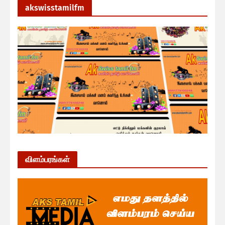
akswisstamilfm
விளம்பரங்கள்