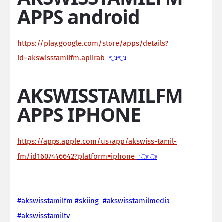
APPS android
https://play.google.com/store/apps/details?
id=akswisstamilfm.aplirab
👈👈
AKSWISSTAMILFM
APPS IPHONE
https://apps.apple.com/us/app/akswiss-tamil-
fm/id1607446642?platform=iphone
👈👈
#akswisstamilfm #skiing #akswisstamilmedia
#akswisstamiltv