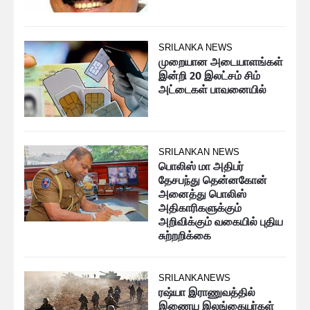
SRILANKA NEWS
முறையான அடையாளங்கள்
இன்றி 20 இலட்சம் சிம்
அட்டைகள் பாவனையில்
SRILANKAN NEWS
பொலிஸ் மா அதிபர்
தேசபந்து தென்னகோன்
அனைத்து பொலிஸ்
அதிகாரிகளுக்கும்
அறிவிக்கும் வகையில் புதிய
சுற்றறிக்கை
SRILANKANEWS
ரஷ்யா இராணுவத்தில்
இணைய இலங்கையர்கள்