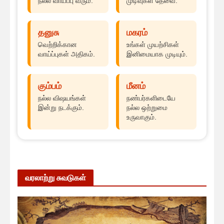
நல்ல வாய்ப்பு வரும்.
முடிவுகள் தேவை.
தனுசு
மகரம்
வெற்றிக்கான
உங்கள் முயற்சிகள்
வாய்ப்புகள் அதிகம்.
இனிமையாக முடியும்.
கும்பம்
மீனம்
நல்ல விஷயங்கள்
நண்பர்களிடையே
இன்று நடக்கும்.
நல்ல ஒற்றுமை
உருவாகும்.
வரலாற்று சுவடுகள்