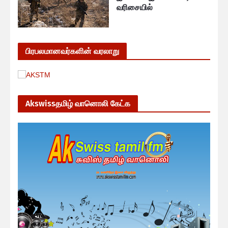
வரிசையில்
பிரபலமானவர்களின் வரலாறு
Akswissதமிழ் வானொலி கேட்க