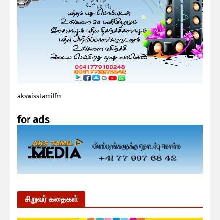
akswisstamilfm
for ads
சிறுவர் கதைகள்