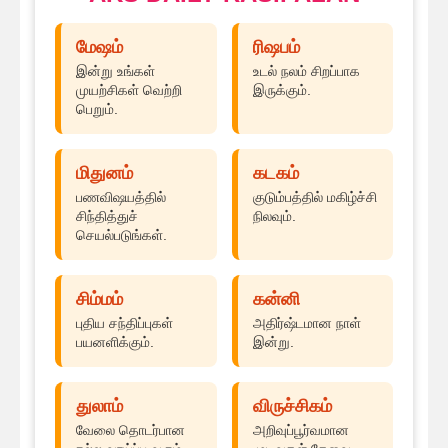
மேஷம்
ரிஷபம்
இன்று உங்கள்
உடல் நலம் சிறப்பாக
முயற்சிகள் வெற்றி
இருக்கும்.
பெறும்.
மிதுனம்
கடகம்
பணவிஷயத்தில்
குடும்பத்தில் மகிழ்ச்சி
சிந்தித்துச்
நிலவும்.
செயல்படுங்கள்.
சிம்மம்
கன்னி
புதிய சந்திப்புகள்
அதிர்ஷ்டமான நாள்
பயனளிக்கும்.
இன்று.
துலாம்
விருச்சிகம்
வேலை தொடர்பான
அறிவுப்பூர்வமான