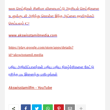
உலக செய்திகள் சினிமா விளையாட்டு அரசியல் செய்திகளை
உடனுக்குடன் அறிந்து கொள்ள இந்த ஆப்ஸை தரவிறக்கம்
செய்யவும்
👉
www.akswisstamilmedia.com
https://play.google.com/store/apps/details?
id=akswisstamil.media
பு
திய அறிவிப்பாளர்கள் புதிய புதிய நிகழ்ச்சிகளை கேட்டு
ரசித்த படி இனைந்து மகிழுங்கள்
Akswisstamilfm - YouTube