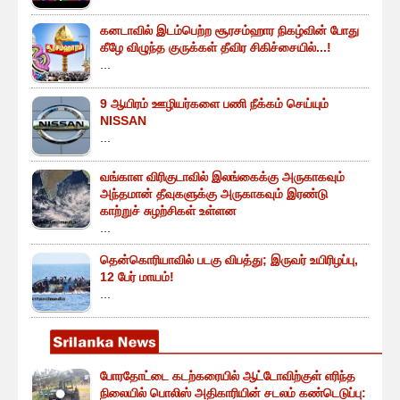
கனடாவில் இடம்பெற்ற சூரசம்ஹார நிகழ்வின் போது
கீழே விழுந்த குருக்கள் தீவிர சிகிச்சையில்...!
...
9 ஆயிரம் ஊழியர்களை பணி நீக்கம் செய்யும்
NISSAN
...
வங்காள விரிகுடாவில் இலங்கைக்கு அருகாகவும்
அந்தமான் தீவுகளுக்கு அருகாகவும் இரண்டு
காற்றுச் சுழற்சிகள் உள்ளன
...
தென்கொரியாவில் படகு விபத்து; இருவர் உயிரிழப்பு,
12 பேர் மாயம்!
...
போரதோட்டை கடற்கரையில் ஆட்டோவிற்குள் எரிந்த
நிலையில் பொலிஸ் அதிகாரியின் சடலம் கண்டெடுப்பு: