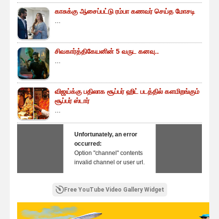
காசுக்கு ஆசைப்பட்டு ரம்பா கணவர் செய்த மோசடி
...
சிவகார்த்திகேயனின் 5 வருட கனவு..
...
விஜய்க்கு பதிலாக சூப்பர் ஹிட் படத்தில் களமிறங்கும்
சூப்பர் ஸ்டார்
...
Unfortunately, an error
occurred:
Option "channel" contents
invalid channel or user url.
Free YouTube Video Gallery Widget