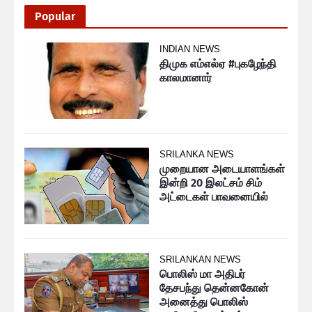
Popular
INDIAN NEWS
திமுக எம்எல்ஏ #புகழேந்தி
காலமானார்
SRILANKA NEWS
முறையான அடையாளங்கள்
இன்றி 20 இலட்சம் சிம்
அட்டைகள் பாவனையில்
SRILANKAN NEWS
பொலிஸ் மா அதிபர்
தேசபந்து தென்னகோன்
அனைத்து பொலிஸ்