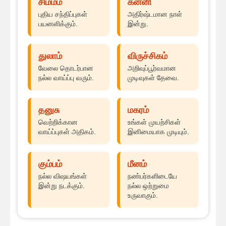
சிம்மம்
கன்னி
புதிய சந்திப்புகள்
அதிர்ஷ்டமான நாள்
பயனளிக்கும்.
இன்று.
துலாம்
விருச்சிகம்
வேலை தொடர்பான
அறிவுப்பூர்வமான
நல்ல வாய்ப்பு வரும்.
முடிவுகள் தேவை.
தனுசு
மகரம்
வெற்றிக்கான
உங்கள் முயற்சிகள்
வாய்ப்புகள் அதிகம்.
இனிமையாக முடியும்.
கும்பம்
மீனம்
நல்ல விஷயங்கள்
நண்பர்களிடையே
இன்று நடக்கும்.
நல்ல ஒற்றுமை
உருவாகும்.