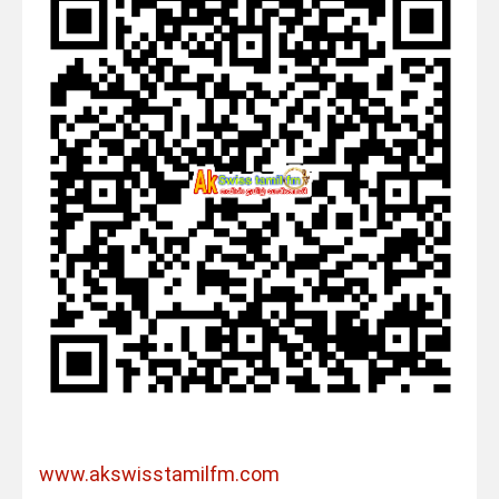
www.akswisstamilfm.com