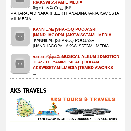
R|AKSWISSTAMIL MEDIA
6ஐ விட 5 பெரியது |KP
MAHARAJA|DINAKAR|KEERTHANADINAKAR|AKSWISSTA
MIL MEDIA
KANNILAE |SHAROQ-POOJASRI
|NANDHAGOPAL|AKSWISSTAMILMEDIA
KANNILAE |SHAROQ-POOJASRI
|NANDHAGOPAL|AKSWISSTAMILMEDIA
கண்ணகித்தாயேMUSICAL ALBUM 3DMOTION
TEASER | YANIMUSICAL | RUBAN
AKSWISSTAMILMEDIA |TSMEDIAWORKS
...
AKS TRAVELS