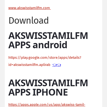
ww
w.akswisstamilfm.com
Download
AKSWISSTAMILFM
APPS android
https://play.google.com/store/apps/details?
id=akswisstamilfm.aplirab
👈👈
AKSWISSTAMILFM
APPS IPHONE
https://apps.apple.com/us/app/akswiss-tamil-