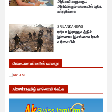
அதிகாரிகளுக்கும்
அறிவிக்கும் வகையில் புதிய
சுற்றறிக்கை
SRILANKANEWS
ரஷ்யா இராணுவத்தில்
இணைய இலங்கையர்கள்
வரிசையில்
பிரபலமானவர்களின் வரலாறு
Akswissதமிழ் வானொலி கேட்க