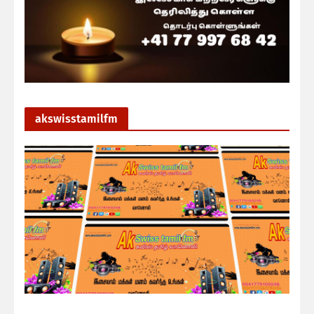
akswisstamilfm