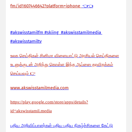
fm/id1607446642?platform=iphone
👈👈
#akswisstamilfm #skiing #akswisstamilmedia
#akswisstamiltv
உலக செய்திகள் சினிமா விளையாட்டு அரசியல் செய்திகளை
உடனுக்குடன் அறிந்து கொள்ள இந்த ஆப்ஸை தரவிறக்கம்
செய்யவும்
👉
www.akswisstamilmedia.com
https://play.google.com/store/apps/details?
id=akswisstamil.media
பு
திய அறிவிப்பாளர்கள் புதிய புதிய நிகழ்ச்சிகளை கேட்டு