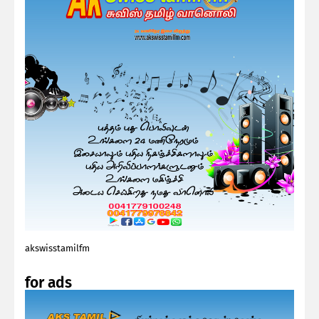
akswisstamilfm
for ads