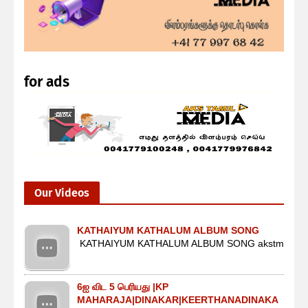
for ads
Our Videos
KATHAIYUM KATHALUM ALBUM SONG
KATHAIYUM KATHALUM ALBUM SONG akstm
6ஐ விட 5 பெரியது |KP
MAHARAJA|DINAKAR|KEERTHANADINAKA