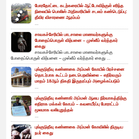
போரதோட்டை கடற்கரையில் ஆட்டோவிற்குள் எரிந்த
நிலையில் பொலிஸ் அதிகாரியின் சடலம் கண்டெடுப்பு:
தீவிர விசாரணை ஆரம்பம்
...
சாவகச்சேரியில் பாடசாலை மாணவர்களுக்கு
போதைப்பொருள் விற்பனை – முஸ்லீம் வர்த்தகர்
கைது
சாவகச்சேரியில் பாடசாலை மாணவர்களுக்கு
போதைப்பொருள் விற்பனை – முஸ்லீம் வர்த்தகர் கைது ...
புங்குடுதீவு கண்ணகை அம்மன் கோயில் பிரச்சனை
தொடர்பாக கூட்டம் நடைபெறவில்லை – எதிர்வரும்
மாதம் 18ஆம் திகதி இருதரப்பும் அழைக்கப்படும்
...
புங்குடுதீவு கண்ணகி அம்மன் ஆலய நிர்வாகத்திற்கு
எதிராக மக்கள் கோபம் – கவனயீர்ப்பு போராட்டம்
மூலமாக வலியுறுத்தல்
...
புங்குடுதீவு கண்ணகை அம்மன் கோவிலில் திருடிய
நபர் கைது
...