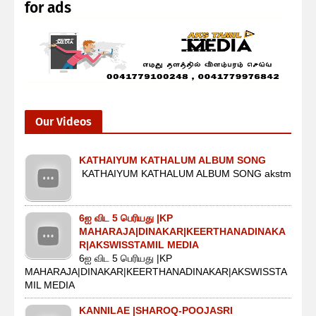
for ads
Our Videos
KATHAIYUM KATHALUM ALBUM SONG
KATHAIYUM KATHALUM ALBUM SONG akstm
6ஐ விட 5 பெரியது |KP
MAHARAJA|DINAKAR|KEERTHANADINAKA
R|AKSWISSTAMIL MEDIA
6ஐ விட 5 பெரியது |KP
MAHARAJA|DINAKAR|KEERTHANADINAKAR|AKSWISSTA
MIL MEDIA
KANNILAE |SHAROQ-POOJASRI