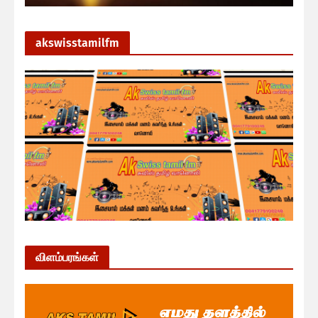
akswisstamilfm
விளம்பரங்கள்