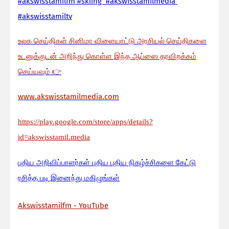
#akswisstamilfm #skiing #akswisstamilmedia
#akswisstamiltv
உலக செய்திகள் சினிமா விளையாட்டு அரசியல் செய்திகளை
உடனுக்குடன் அறிந்து கொள்ள இந்த ஆப்ஸை தரவிறக்கம்
செய்யவும்
👉
www.akswisstamilmedia.com
https://play.google.com/store/apps/details?
id=akswisstamil.media
பு
திய அறிவிப்பாளர்கள் புதிய புதிய நிகழ்ச்சிகளை கேட்டு
ரசித்த படி இனைந்து மகிழுங்கள்
Akswisstamilfm - YouTube