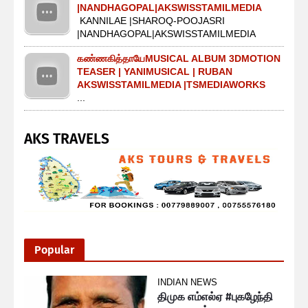
|NANDHAGOPAL|AKSWISSTAMILMEDIA
KANNILAE |SHAROQ-POOJASRI
|NANDHAGOPAL|AKSWISSTAMILMEDIA
கண்ணகித்தாயேMUSICAL ALBUM 3DMOTION
TEASER | YANIMUSICAL | RUBAN
AKSWISSTAMILMEDIA |TSMEDIAWORKS
...
AKS TRAVELS
Popular
INDIAN NEWS
திமுக எம்எல்ஏ #புகழேந்தி