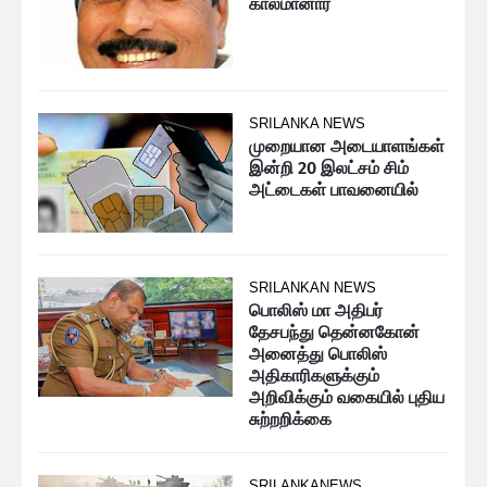
காலமானார்
SRILANKA NEWS
முறையான அடையாளங்கள்
இன்றி 20 இலட்சம் சிம்
அட்டைகள் பாவனையில்
SRILANKAN NEWS
பொலிஸ் மா அதிபர்
தேசபந்து தென்னகோன்
அனைத்து பொலிஸ்
அதிகாரிகளுக்கும்
அறிவிக்கும் வகையில் புதிய
சுற்றறிக்கை
SRILANKANEWS