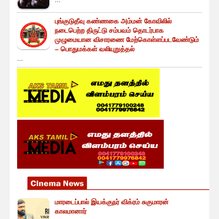
புங்குடுதீவு கண்ணகை அம்மன் கோவிலில்
நடைபெற்ற திருட்டு சம்பவம் தொடர்பாக
முழுமையான விசாரணை மேற்கொள்ளப்படவேண்டும்
– பொதுமக்கள் வலியுறுத்தல்
...
மாரடைப்பால் இயக்குநர் விக்ரம் சுகுமாரன்
காலமானார்