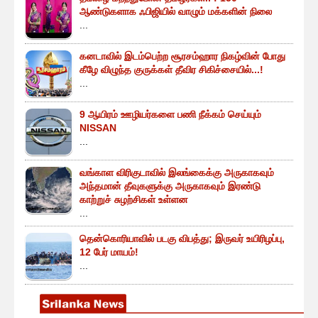
ஆண்டுகளாக ஃபிஜியில் வாழும் மக்களின் நிலை
...
கனடாவில் இடம்பெற்ற சூரசம்ஹார நிகழ்வின் போது
கீழே விழுந்த குருக்கள் தீவிர சிகிச்சையில்...!
...
9 ஆயிரம் ஊழியர்களை பணி நீக்கம் செய்யும்
NISSAN
...
வங்காள விரிகுடாவில் இலங்கைக்கு அருகாகவும்
அந்தமான் தீவுகளுக்கு அருகாகவும் இரண்டு
காற்றுச் சுழற்சிகள் உள்ளன
...
தென்கொரியாவில் படகு விபத்து; இருவர் உயிரிழப்பு,
12 பேர் மாயம்!
...