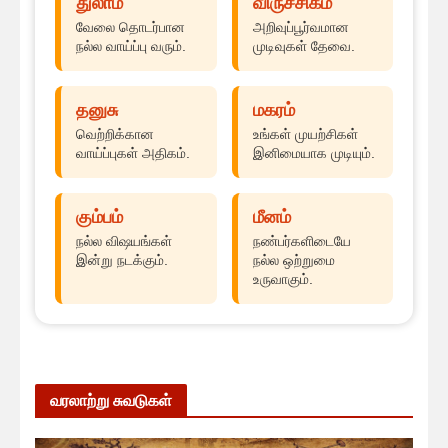
துலாம்
விருச்சிகம்
வேலை தொடர்பான
அறிவுப்பூர்வமான
நல்ல வாய்ப்பு வரும்.
முடிவுகள் தேவை.
தனுசு
மகரம்
வெற்றிக்கான
உங்கள் முயற்சிகள்
வாய்ப்புகள் அதிகம்.
இனிமையாக முடியும்.
கும்பம்
மீனம்
நல்ல விஷயங்கள்
நண்பர்களிடையே
இன்று நடக்கும்.
நல்ல ஒற்றுமை
உருவாகும்.
வரலாற்று சுவடுகள்