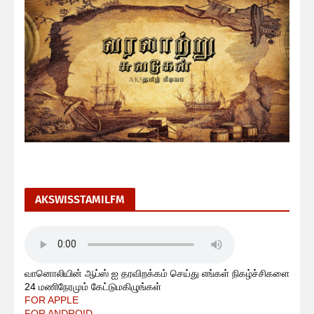
AKSWISSTAMILFM
வானொலியின் ஆப்ஸ் ஐ தரவிறக்கம் செய்து எங்கள் நிகழ்ச்சிகளை
24 மணிநேரமும் கேட்டுமகிழுங்கள்
FOR APPLE
FOR ANDROID