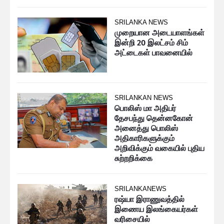
SRILANKA NEWS
முறையான அடையாளங்கள்
இன்றி 20 இலட்சம் சிம்
அட்டைகள் பாவனையில்
SRILANKAN NEWS
பொலிஸ் மா அதிபர்
தேசபந்து தென்னகோன்
அனைத்து பொலிஸ்
அதிகாரிகளுக்கும்
அறிவிக்கும் வகையில் புதிய
சுற்றறிக்கை
SRILANKANEWS
ரஷ்யா இராணுவத்தில்
இணைய இலங்கையர்கள்
வரிசையில்