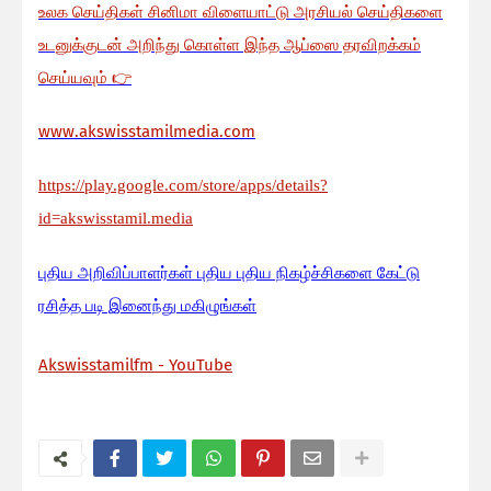
உலக செய்திகள் சினிமா விளையாட்டு அரசியல் செய்திகளை
உடனுக்குடன் அறிந்து கொள்ள இந்த ஆப்ஸை தரவிறக்கம்
செய்யவும்
👉
www.akswisstamilmedia.com
https://play.google.com/store/apps/details?
id=akswisstamil.media
பு
திய அறிவிப்பாளர்கள் புதிய புதிய நிகழ்ச்சிகளை கேட்டு
ரசித்த படி இனைந்து மகிழுங்கள்
Akswisstamilfm - YouTube