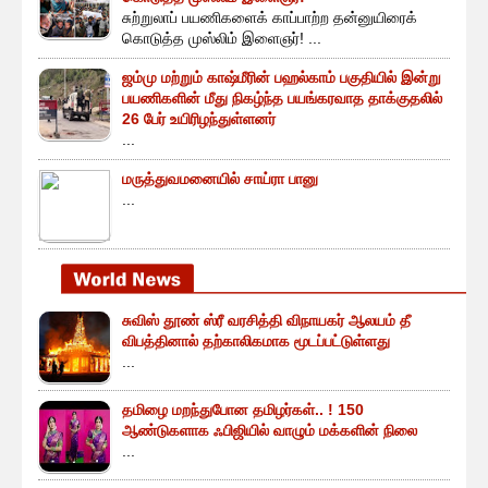
சுற்றுலாப் பயணிகளைக் காப்பாற்ற தன்னுயிரைக்
கொடுத்த முஸ்லிம் இளைஞர்! ...
ஜம்மு மற்றும் காஷ்மீரின் பஹல்காம் பகுதியில் இன்று
பயணிகளின் மீது நிகழ்ந்த பயங்கரவாத தாக்குதலில்
26 பேர் உயிரிழந்துள்ளனர்
...
மருத்துவமனையில் சாய்ரா பானு
...
சுவிஸ் தூண் ஸ்ரீ வரசித்தி விநாயகர் ஆலயம் தீ
விபத்தினால் தற்காலிகமாக மூடப்பட்டுள்ளது
...
தமிழை மறந்துபோன தமிழர்கள்.. ! 150
ஆண்டுகளாக ஃபிஜியில் வாழும் மக்களின் நிலை
...