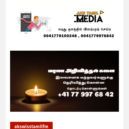
akswisstamilfm