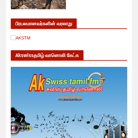
பிரபலமானவர்களின் வரலாறு
Akswissதமிழ் வானொலி கேட்க