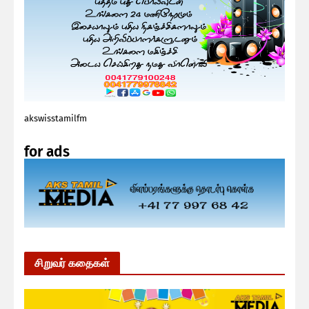
akswisstamilfm
for ads
சிறுவர் கதைகள்