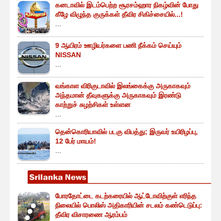
கனடாவில் இடம்பெற்ற சூரசம்ஹார நிகழ்வின் போது
கீழே விழுந்த குருக்கள் தீவிர சிகிச்சையில்...!
...
9 ஆயிரம் ஊழியர்களை பணி நீக்கம் செய்யும்
NISSAN
...
வங்காள விரிகுடாவில் இலங்கைக்கு அருகாகவும்
அந்தமான் தீவுகளுக்கு அருகாகவும் இரண்டு
காற்றுச் சுழற்சிகள் உள்ளன
...
தென்கொரியாவில் படகு விபத்து; இருவர் உயிரிழப்பு,
12 பேர் மாயம்!
...
போரதோட்டை கடற்கரையில் ஆட்டோவிற்குள் எரிந்த
நிலையில் பொலிஸ் அதிகாரியின் சடலம் கண்டெடுப்பு:
தீவிர விசாரணை ஆரம்பம்