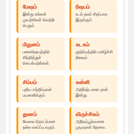
மேஷம்
ரிஷபம்
இன்று உங்கள்
உடல் நலம் சிறப்பாக
முயற்சிகள் வெற்றி
இருக்கும்.
பெறும்.
மிதுனம்
கடகம்
பணவிஷயத்தில்
குடும்பத்தில் மகிழ்ச்சி
சிந்தித்துச்
நிலவும்.
செயல்படுங்கள்.
சிம்மம்
கன்னி
புதிய சந்திப்புகள்
அதிர்ஷ்டமான நாள்
பயனளிக்கும்.
இன்று.
துலாம்
விருச்சிகம்
வேலை தொடர்பான
அறிவுப்பூர்வமான
நல்ல வாய்ப்பு வரும்.
முடிவுகள் தேவை.