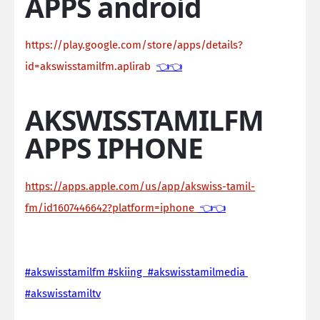
APPS android
https://play.google.com/store/apps/details?
id=akswisstamilfm.aplirab
👈👈
AKSWISSTAMILFM
APPS IPHONE
https://apps.apple.com/us/app/akswiss-tamil-
fm/id1607446642?platform=iphone
👈👈
#akswisstamilfm #skiing #akswisstamilmedia
#akswisstamiltv