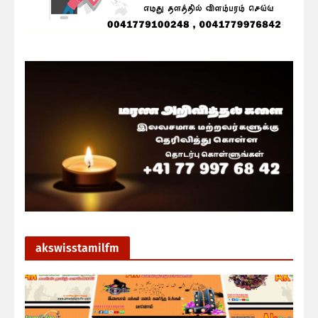
akswisstamilfm