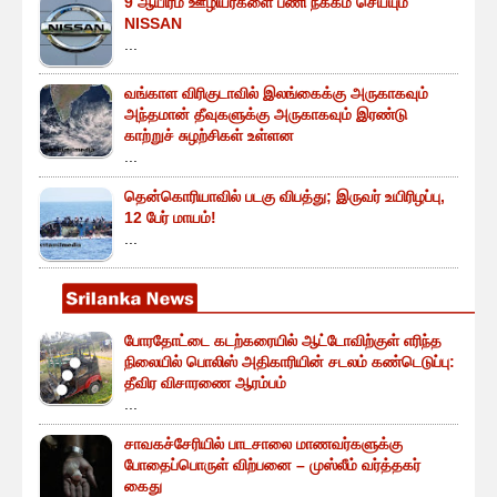
9 ஆயிரம் ஊழியர்களை பணி நீக்கம் செய்யும்
NISSAN
...
வங்காள விரிகுடாவில் இலங்கைக்கு அருகாகவும்
அந்தமான் தீவுகளுக்கு அருகாகவும் இரண்டு
காற்றுச் சுழற்சிகள் உள்ளன
...
தென்கொரியாவில் படகு விபத்து; இருவர் உயிரிழப்பு,
12 பேர் மாயம்!
...
போரதோட்டை கடற்கரையில் ஆட்டோவிற்குள் எரிந்த
நிலையில் பொலிஸ் அதிகாரியின் சடலம் கண்டெடுப்பு:
தீவிர விசாரணை ஆரம்பம்
...
சாவகச்சேரியில் பாடசாலை மாணவர்களுக்கு
போதைப்பொருள் விற்பனை – முஸ்லீம் வர்த்தகர்
கைது