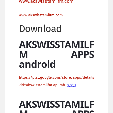
www.akswisstamilfm.com
ww
w.akswisstamilfm.com
Download
AKSWISSTAMILF
M APPS
android
https://play.google.com/store/apps/details
?id=akswisstamilfm.aplirab
👈👈
AKSWISSTAMILF