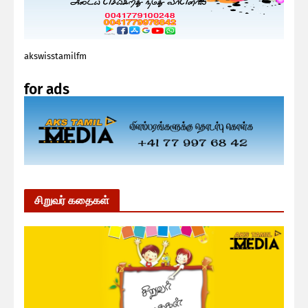
akswisstamilfm
for ads
சிறுவர் கதைகள்