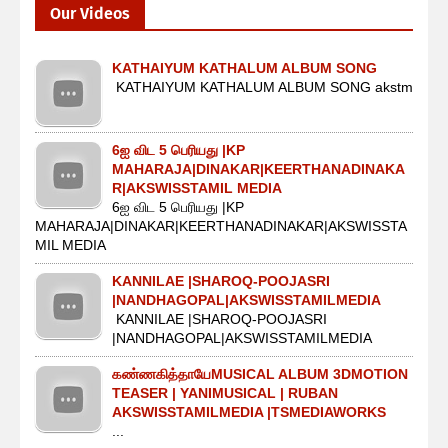
Our Videos
KATHAIYUM KATHALUM ALBUM SONG
KATHAIYUM KATHALUM ALBUM SONG akstm
6ஐ விட 5 பெரியது |KP
MAHARAJA|DINAKAR|KEERTHANADINAKA
R|AKSWISSTAMIL MEDIA
6ஐ விட 5 பெரியது |KP
MAHARAJA|DINAKAR|KEERTHANADINAKAR|AKSWISSTA
MIL MEDIA
KANNILAE |SHAROQ-POOJASRI
|NANDHAGOPAL|AKSWISSTAMILMEDIA
KANNILAE |SHAROQ-POOJASRI
|NANDHAGOPAL|AKSWISSTAMILMEDIA
கண்ணகித்தாயேMUSICAL ALBUM 3DMOTION
TEASER | YANIMUSICAL | RUBAN
AKSWISSTAMILMEDIA |TSMEDIAWORKS
...