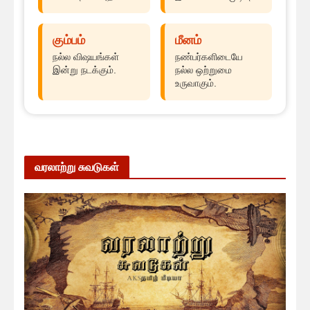
கும்பம்
மீனம்
நல்ல விஷயங்கள்
நண்பர்களிடையே
இன்று நடக்கும்.
நல்ல ஒற்றுமை
உருவாகும்.
வரலாற்று சுவடுகள்