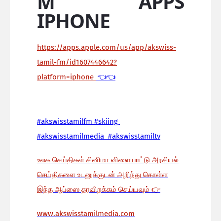
M APPS
IPHONE
https://apps.apple.com/us/app/akswiss-
tamil-fm/id1607446642?
platform=iphone
👈👈
#akswisstamilfm #skiing
#akswisstamilmedia #akswisstamiltv
உலக செய்திகள் சினிமா விளையாட்டு அரசியல்
செய்திகளை உடனுக்குடன் அறிந்து கொள்ள
இந்த ஆப்ஸை தரவிறக்கம் செய்யவும்
👉
www.akswisstamilmedia.com