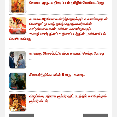
கொடை முருகா திரைப்படம் தமிழில் வெளியாகிறது
...
சமகால அரசியலை கிழித்தெடுக்கும் வசனங்களுடன்
வெளிநாட்டு வாழ் தமிழ் தொழிலாளர்களின்
வாழ்வியலை கண்முன்னே கொண்டுவரும்
"உழைப்பாளர் தினம் " திரைப்படத்தின் முன்னோட்டம்
வெளியாகியது
...
காசுக்கு ஆசைப்பட்டு ரம்பா கணவர் செய்த மோசடி
...
சிவகார்த்திகேயனின் 5 வருட கனவு..
...
விஜய்க்கு பதிலாக சூப்பர் ஹிட் படத்தில் களமிறங்கும்
சூப்பர் ஸ்டார்
...