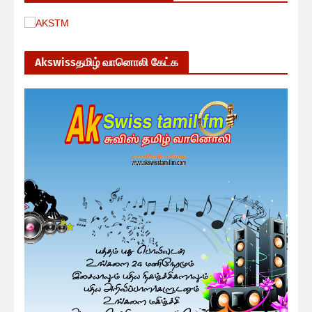
Akswissதமிழ் வானொலி கேட்க