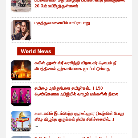
26 பேர் உயிரிழந்துள்ளனர்
...
மருத்துவமனையில் சாய்ரா பானு
...
சுவிஸ் தூண் ஸ்ரீ வரசித்தி விநாயகர் ஆலயம் தீ
விபத்தினால் தற்காலிகமாக மூடப்பட்டுள்ளது
...
தமிழை மறந்துபோன தமிழர்கள்.. ! 150
ஆண்டுகளாக ஃபிஜியில் வாழும் மக்களின் நிலை
...
கனடாவில் இடம்பெற்ற சூரசம்ஹார நிகழ்வின் போது
கீழே விழுந்த குருக்கள் தீவிர சிகிச்சையில்...!
...