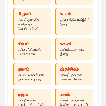
மிதுனம்
கடகம்
பணவிஷயத்தில்
குடும்பத்தில் மகிழ்ச்சி
சிந்தித்துச்
நிலவும்.
செயல்படுங்கள்.
சிம்மம்
கன்னி
புதிய சந்திப்புகள்
அதிர்ஷ்டமான நாள்
பயனளிக்கும்.
இன்று.
துலாம்
விருச்சிகம்
வேலை தொடர்பான
அறிவுப்பூர்வமான
நல்ல வாய்ப்பு வரும்.
முடிவுகள் தேவை.
தனுசு
மகரம்
வெற்றிக்கான
உங்கள் முயற்சிகள்
வாய்ப்புகள் அதிகம்.
இனிமையாக முடியும்.