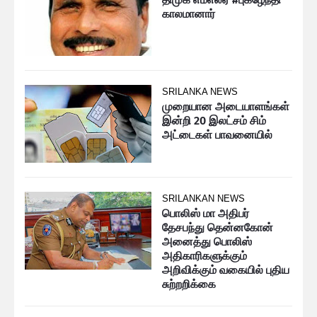
காலமானார்
SRILANKA NEWS
முறையான அடையாளங்கள்
இன்றி 20 இலட்சம் சிம்
அட்டைகள் பாவனையில்
SRILANKAN NEWS
பொலிஸ் மா அதிபர்
தேசபந்து தென்னகோன்
அனைத்து பொலிஸ்
அதிகாரிகளுக்கும்
அறிவிக்கும் வகையில் புதிய
சுற்றறிக்கை