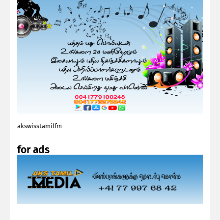
akswisstamilfm
for ads