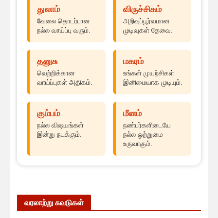
துலாம்
விருச்சிகம்
வேலை தொடர்பான
அறிவுப்பூர்வமான
நல்ல வாய்ப்பு வரும்.
முடிவுகள் தேவை.
தனுசு
மகரம்
வெற்றிக்கான
உங்கள் முயற்சிகள்
வாய்ப்புகள் அதிகம்.
இனிமையாக முடியும்.
கும்பம்
மீனம்
நல்ல விஷயங்கள்
நண்பர்களிடையே
இன்று நடக்கும்.
நல்ல ஒற்றுமை
உருவாகும்.
வரலாற்று சுவடுகள்