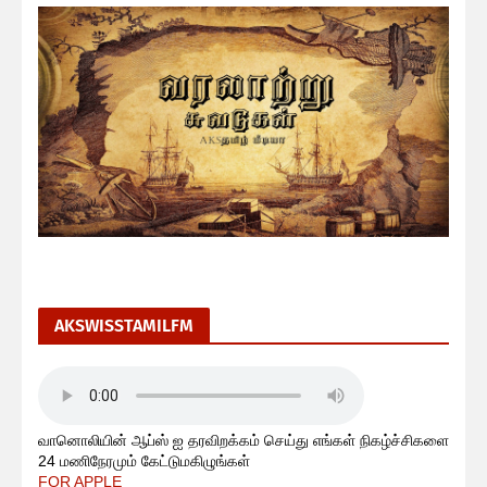
AKSWISSTAMILFM
வானொலியின் ஆப்ஸ் ஐ தரவிறக்கம் செய்து எங்கள் நிகழ்ச்சிகளை
24 மணிநேரமும் கேட்டுமகிழுங்கள்
FOR APPLE