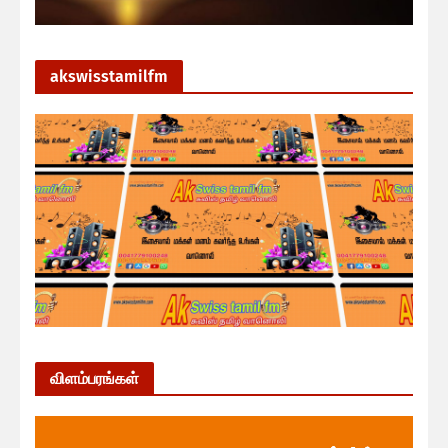
akswisstamilfm
விளம்பரங்கள்