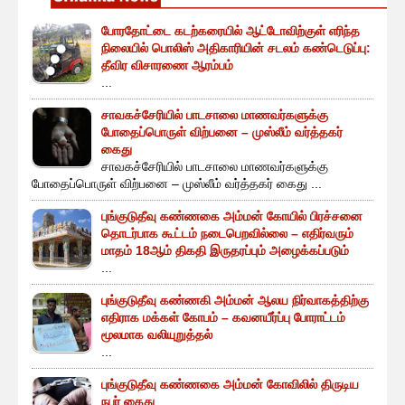
போரதோட்டை கடற்கரையில் ஆட்டோவிற்குள் எரிந்த
நிலையில் பொலிஸ் அதிகாரியின் சடலம் கண்டெடுப்பு:
தீவிர விசாரணை ஆரம்பம்
...
சாவகச்சேரியில் பாடசாலை மாணவர்களுக்கு
போதைப்பொருள் விற்பனை – முஸ்லீம் வர்த்தகர்
கைது
சாவகச்சேரியில் பாடசாலை மாணவர்களுக்கு
போதைப்பொருள் விற்பனை – முஸ்லீம் வர்த்தகர் கைது ...
புங்குடுதீவு கண்ணகை அம்மன் கோயில் பிரச்சனை
தொடர்பாக கூட்டம் நடைபெறவில்லை – எதிர்வரும்
மாதம் 18ஆம் திகதி இருதரப்பும் அழைக்கப்படும்
...
புங்குடுதீவு கண்ணகி அம்மன் ஆலய நிர்வாகத்திற்கு
எதிராக மக்கள் கோபம் – கவனயீர்ப்பு போராட்டம்
மூலமாக வலியுறுத்தல்
...
புங்குடுதீவு கண்ணகை அம்மன் கோவிலில் திருடிய
நபர் கைது