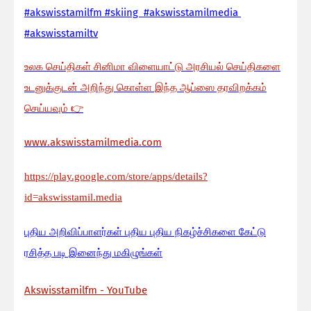
#akswisstamilfm #skiing #akswisstamilmedia
#akswisstamiltv
உலக செய்திகள் சினிமா விளையாட்டு அரசியல் செய்திகளை
உடனுக்குடன் அறிந்து கொள்ள இந்த ஆப்ஸை தரவிறக்கம்
செய்யவும்
👉
www.akswisstamilmedia.com
https://play.google.com/store/apps/details?
id=akswisstamil.media
பு
திய அறிவிப்பாளர்கள் புதிய புதிய நிகழ்ச்சிகளை கேட்டு
ரசித்த படி இனைந்து மகிழுங்கள்
Akswisstamilfm - YouTube