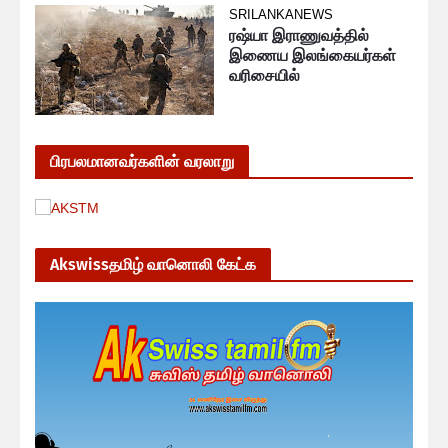
SRILANKANEWS
ரஷ்யா இராணுவத்தில்
இணைய இலங்கையர்கள்
வரிசையில்
பிரபலமானவர்களின் வரலாறு
Akswissதமிழ் வானொலி கேட்க