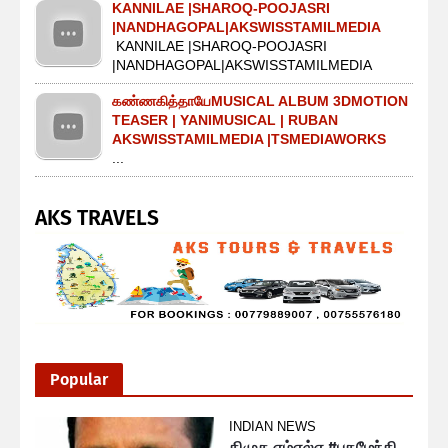
KANNILAE |SHAROQ-POOJASRI
|NANDHAGOPAL|AKSWISSTAMILMEDIA
KANNILAE |SHAROQ-POOJASRI
|NANDHAGOPAL|AKSWISSTAMILMEDIA
கண்ணகித்தாயேMUSICAL ALBUM 3DMOTION
TEASER | YANIMUSICAL | RUBAN
AKSWISSTAMILMEDIA |TSMEDIAWORKS
...
AKS TRAVELS
Popular
INDIAN NEWS
திமுக எம்எல்ஏ #புகழேந்தி