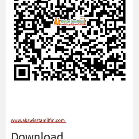
ww
w.akswisstamilfm.com
Download