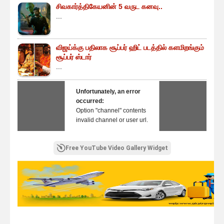
சிவகார்த்திகேயனின் 5 வருட கனவு..
...
விஜய்க்கு பதிலாக சூப்பர் ஹிட் படத்தில் களமிறங்கும்
சூப்பர் ஸ்டார்
...
Unfortunately, an error
occurred:
Option "channel" contents
invalid channel or user url.
Free YouTube Video Gallery Widget