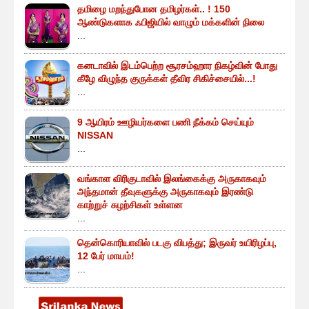
தமிழை மறந்துபோன தமிழர்கள்.. ! 150
ஆண்டுகளாக ஃபிஜியில் வாழும் மக்களின் நிலை
...
கனடாவில் இடம்பெற்ற சூரசம்ஹார நிகழ்வின் போது
கீழே விழுந்த குருக்கள் தீவிர சிகிச்சையில்...!
...
9 ஆயிரம் ஊழியர்களை பணி நீக்கம் செய்யும்
NISSAN
...
வங்காள விரிகுடாவில் இலங்கைக்கு அருகாகவும்
அந்தமான் தீவுகளுக்கு அருகாகவும் இரண்டு
காற்றுச் சுழற்சிகள் உள்ளன
...
தென்கொரியாவில் படகு விபத்து; இருவர் உயிரிழப்பு,
12 பேர் மாயம்!
...