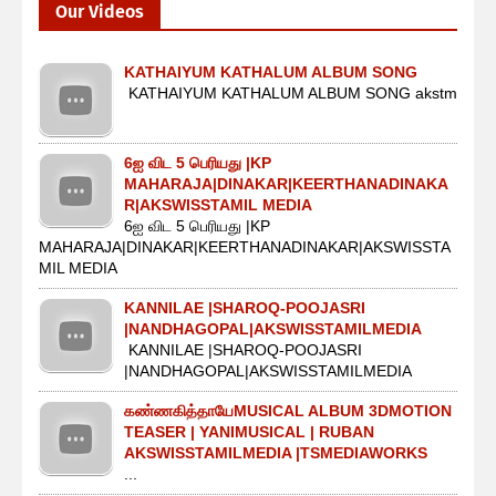
Our Videos
KATHAIYUM KATHALUM ALBUM SONG
KATHAIYUM KATHALUM ALBUM SONG akstm
6ஐ விட 5 பெரியது |KP
MAHARAJA|DINAKAR|KEERTHANADINAKA
R|AKSWISSTAMIL MEDIA
6ஐ விட 5 பெரியது |KP
MAHARAJA|DINAKAR|KEERTHANADINAKAR|AKSWISSTA
MIL MEDIA
KANNILAE |SHAROQ-POOJASRI
|NANDHAGOPAL|AKSWISSTAMILMEDIA
KANNILAE |SHAROQ-POOJASRI
|NANDHAGOPAL|AKSWISSTAMILMEDIA
கண்ணகித்தாயேMUSICAL ALBUM 3DMOTION
TEASER | YANIMUSICAL | RUBAN
AKSWISSTAMILMEDIA |TSMEDIAWORKS
...