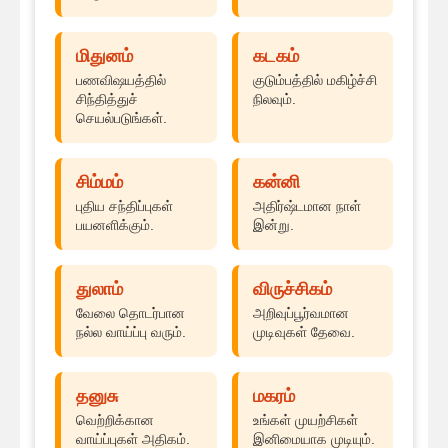
மிதுனம்
கடகம்
பணவிஷயத்தில்
குடும்பத்தில் மகிழ்ச்சி
சிந்தித்துச்
நிலவும்.
செயல்படுங்கள்.
சிம்மம்
கன்னி
புதிய சந்திப்புகள்
அதிர்ஷ்டமான நாள்
பயனளிக்கும்.
இன்று.
துலாம்
விருச்சிகம்
வேலை தொடர்பான
அறிவுப்பூர்வமான
நல்ல வாய்ப்பு வரும்.
முடிவுகள் தேவை.
தனுசு
மகரம்
வெற்றிக்கான
உங்கள் முயற்சிகள்
வாய்ப்புகள் அதிகம்.
இனிமையாக முடியும்.