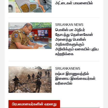
அட்டைகள் பாவனையில்
SRILANKAN NEWS
பொலிஸ் மா அதிபர்
தேசபந்து தென்னகோன்
அனைத்து பொலிஸ்
அதிகாரிகளுக்கும்
அறிவிக்கும் வகையில் புதிய
சுற்றறிக்கை
SRILANKANEWS
ரஷ்யா இராணுவத்தில்
இணைய இலங்கையர்கள்
வரிசையில்
பிரபலமானவர்களின் வரலாறு