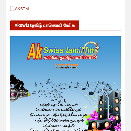
Akswissதமிழ் வானொலி கேட்க