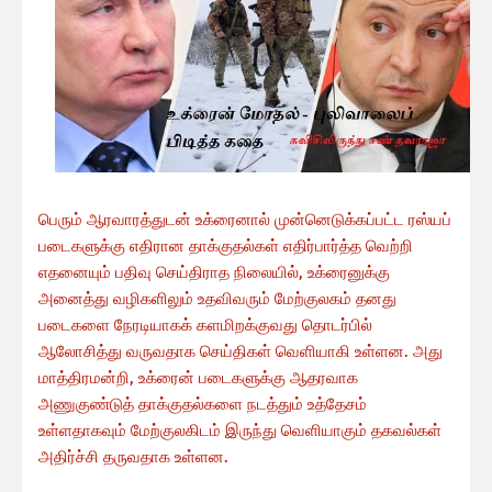
பெரும் ஆரவாரத்துடன் உக்ரைனால் முன்னெடுக்கப்பட்ட ரஸ்யப்
படைகளுக்கு எதிரான தாக்குதல்கள் எதிர்பார்த்த வெற்றி
எதனையும் பதிவு செய்திராத நிலையில், உக்ரைனுக்கு
அனைத்து வழிகளிலும் உதவிவரும் மேற்குலகம் தனது
படைகளை நேரடியாகக் களமிறக்குவது தொடர்பில்
ஆலோசித்து வருவதாக செய்திகள் வெளியாகி உள்ளன. அது
மாத்திரமன்றி, உக்ரைன் படைகளுக்கு ஆதரவாக
அணுகுண்டுத் தாக்குதல்களை நடத்தும் உத்தேசம்
உள்ளதாகவும் மேற்குலகிடம் இருந்து வெளியாகும் தகவல்கள்
அதிர்ச்சி தருவதாக உள்ளன.