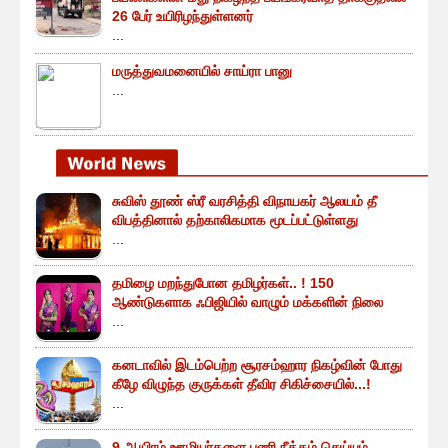
26 பேர் உயிரிழந்துள்ளனர்
...
மருத்துவமனையில் சாய்ரா பானு
...
சுவிஸ் தூண் ஸ்ரீ வரசித்தி விநாயகர் ஆலயம் தீ
விபத்தினால் தற்காலிகமாக மூடப்பட்டுள்ளது
...
தமிழை மறந்துபோன தமிழர்கள்.. ! 150
ஆண்டுகளாக ஃபிஜியில் வாழும் மக்களின் நிலை
...
கனடாவில் இடம்பெற்ற சூரசம்ஹார நிகழ்வின் போது
கீழே விழுந்த குருக்கள் தீவிர சிகிச்சையில்...!
...
9 ஆயிரம் ஊழியர்களை பணி நீக்கம் செய்யும்