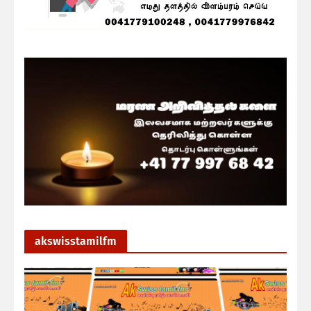
akswisstamilfm