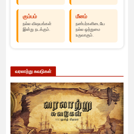
கும்பம்
மீனம்
நல்ல விஷயங்கள்
நண்பர்களிடையே
இன்று நடக்கும்.
நல்ல ஒற்றுமை
உருவாகும்.
வரலாற்று சுவடுகள்