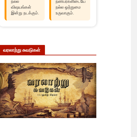
நல்ல
நண்பர்களிடையே
விஷயங்கள்
நல்ல ஒற்றுமை
இன்று நடக்கும்.
உருவாகும்.
வரலாற்று சுவடுகள்