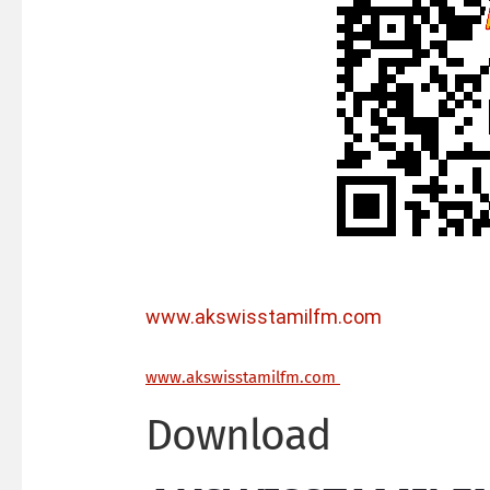
www.akswisstamilfm.com
ww
w.akswisstamilfm.com
Download