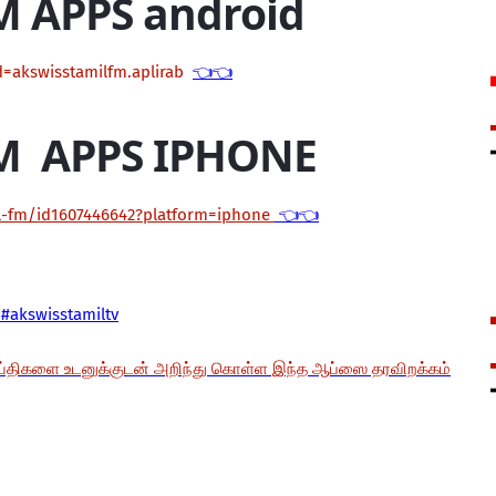
M APPS android
d=akswisstamilfm.aplirab
👈👈
M APPS IPHONE
il-fm/id1607446642?platform=iphone
👈👈
#akswisstamiltv
ய்திகளை உடனுக்குடன் அறிந்து கொள்ள இந்த ஆப்ஸை தரவிறக்கம்