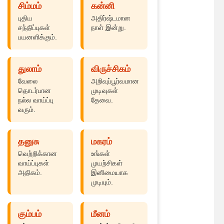
சிம்மம்
கன்னி
புதிய
அதிர்ஷ்டமான
சந்திப்புகள்
நாள் இன்று.
பயனளிக்கும்.
துலாம்
விருச்சிகம்
வேலை
அறிவுப்பூர்வமான
தொடர்பான
முடிவுகள்
நல்ல வாய்ப்பு
தேவை.
வரும்.
தனுசு
மகரம்
வெற்றிக்கான
உங்கள்
வாய்ப்புகள்
முயற்சிகள்
அதிகம்.
இனிமையாக
முடியும்.
கும்பம்
மீனம்