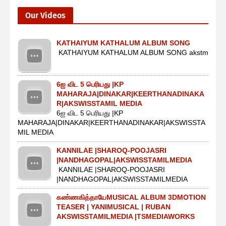
Our Videos
KATHAIYUM KATHALUM ALBUM SONG
KATHAIYUM KATHALUM ALBUM SONG akstm
6ஐ விட 5 பெரியது |KP
MAHARAJA|DINAKAR|KEERTHANADINAKA
R|AKSWISSTAMIL MEDIA
6ஐ விட 5 பெரியது |KP
MAHARAJA|DINAKAR|KEERTHANADINAKAR|AKSWISSTA
MIL MEDIA
KANNILAE |SHAROQ-POOJASRI
|NANDHAGOPAL|AKSWISSTAMILMEDIA
KANNILAE |SHAROQ-POOJASRI
|NANDHAGOPAL|AKSWISSTAMILMEDIA
கண்ணகித்தாயேMUSICAL ALBUM 3DMOTION
TEASER | YANIMUSICAL | RUBAN
AKSWISSTAMILMEDIA |TSMEDIAWORKS
...