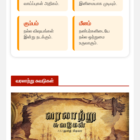
வாய்ப்புகள் அதிகம்.
இனிமையாக முடியும்.
கும்பம்
மீனம்
நல்ல விஷயங்கள்
நண்பர்களிடையே
இன்று நடக்கும்.
நல்ல ஒற்றுமை
உருவாகும்.
வரலாற்று சுவடுகள்