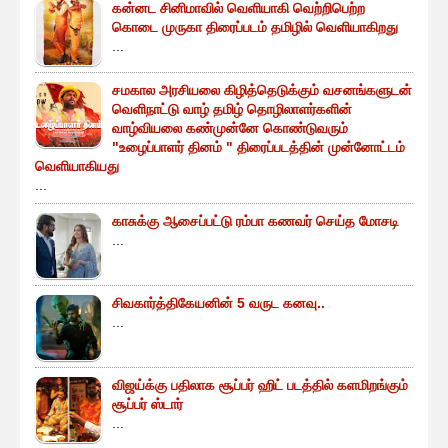
கன்னட சினிமாவில் வெளியாகி வெற்றிபெற்ற
கொடை முருகா திரைப்படம் தமிழில் வெளியாகிறது
...
சமகால அரசியலை கிழித்தெடுக்கும் வசனங்களுடன்
வெளிநாட்டு வாழ் தமிழ் தொழிலாளர்களின்
வாழ்வியலை கண்முன்னே கொண்டுவரும்
"உழைப்பாளர் தினம் " திரைப்படத்தின் முன்னோட்டம்
வெளியாகியது
...
காசுக்கு ஆசைப்பட்டு ரம்பா கணவர் செய்த மோசடி
...
சிவகார்த்திகேயனின் 5 வருட கனவு..
...
விஜய்க்கு பதிலாக சூப்பர் ஹிட் படத்தில் களமிறங்கும்
சூப்பர் ஸ்டார்
...