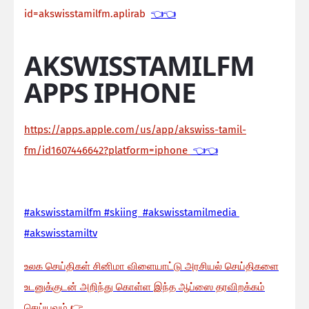
id=akswisstamilfm.aplirab
👈👈
AKSWISSTAMILFM
APPS IPHONE
https://apps.apple.com/us/app/akswiss-tamil-
fm/id1607446642?platform=iphone
👈👈
#akswisstamilfm #skiing #akswisstamilmedia
#akswisstamiltv
உலக செய்திகள் சினிமா விளையாட்டு அரசியல் செய்திகளை
உடனுக்குடன் அறிந்து கொள்ள இந்த ஆப்ஸை தரவிறக்கம்
செய்யவும்
👉