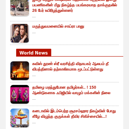
பயணிகளின் மீது நிகழ்ந்த பயங்கரவாத தாக்குதலில்
26 பேர் உயிரிழந்துள்ளனர்
...
மருத்துவமனையில் சாய்ரா பானு
...
சுவிஸ் தூண் ஸ்ரீ வரசித்தி விநாயகர் ஆலயம் தீ
விபத்தினால் தற்காலிகமாக மூடப்பட்டுள்ளது
...
தமிழை மறந்துபோன தமிழர்கள்.. ! 150
ஆண்டுகளாக ஃபிஜியில் வாழும் மக்களின் நிலை
...
கனடாவில் இடம்பெற்ற சூரசம்ஹார நிகழ்வின் போது
கீழே விழுந்த குருக்கள் தீவிர சிகிச்சையில்...!
...