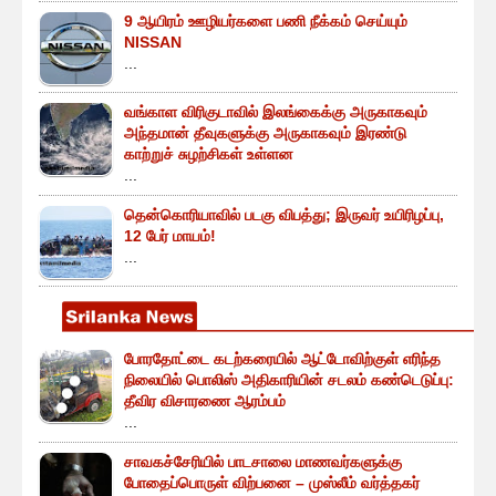
9 ஆயிரம் ஊழியர்களை பணி நீக்கம் செய்யும்
NISSAN
...
வங்காள விரிகுடாவில் இலங்கைக்கு அருகாகவும்
அந்தமான் தீவுகளுக்கு அருகாகவும் இரண்டு
காற்றுச் சுழற்சிகள் உள்ளன
...
தென்கொரியாவில் படகு விபத்து; இருவர் உயிரிழப்பு,
12 பேர் மாயம்!
...
போரதோட்டை கடற்கரையில் ஆட்டோவிற்குள் எரிந்த
நிலையில் பொலிஸ் அதிகாரியின் சடலம் கண்டெடுப்பு:
தீவிர விசாரணை ஆரம்பம்
...
சாவகச்சேரியில் பாடசாலை மாணவர்களுக்கு
போதைப்பொருள் விற்பனை – முஸ்லீம் வர்த்தகர்