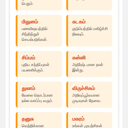
பெறும்.
மிதுனம்
கடகம்
பணவிஷயத்தில்
குடும்பத்தில் மகிழ்ச்சி
சிந்தித்துச்
நிலவும்.
செயல்படுங்கள்.
சிம்மம்
கன்னி
புதிய சந்திப்புகள்
அதிர்ஷ்டமான நாள்
பயனளிக்கும்.
இன்று.
துலாம்
விருச்சிகம்
வேலை தொடர்பான
அறிவுப்பூர்வமான
நல்ல வாய்ப்பு வரும்.
முடிவுகள் தேவை.
தனுசு
மகரம்
வெற்றிக்கான
உங்கள் முயற்சிகள்