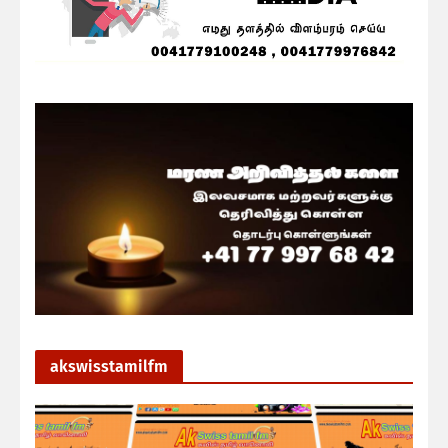
akswisstamilfm