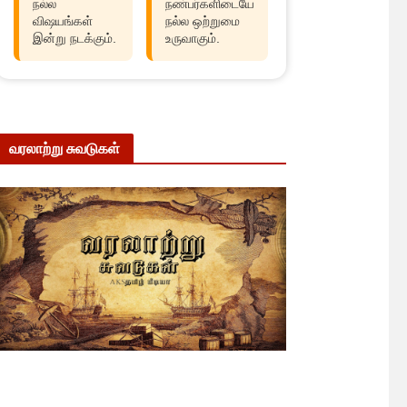
நல்ல
நண்பர்களிடையே
விஷயங்கள்
நல்ல ஒற்றுமை
இன்று நடக்கும்.
உருவாகும்.
வரலாற்று சுவடுகள்