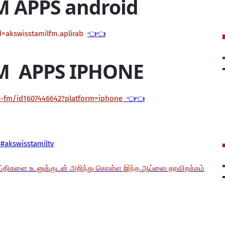
M APPS android
d=akswisstamilfm.aplirab
👈👈
M APPS IPHONE
il-fm/id1607446642?platform=iphone
👈👈
#akswisstamiltv
ய்திகளை உடனுக்குடன் அறிந்து கொள்ள இந்த ஆப்ஸை தரவிறக்கம்