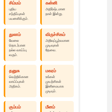
சிம்மம்
கன்னி
புதிய
அதிர்ஷ்டமான
சந்திப்புகள்
நாள் இன்று.
பயனளிக்கும்.
துலாம்
விருச்சிகம்
வேலை
அறிவுப்பூர்வமான
தொடர்பான
முடிவுகள்
நல்ல வாய்ப்பு
தேவை.
வரும்.
தனுசு
மகரம்
வெற்றிக்கான
உங்கள்
வாய்ப்புகள்
முயற்சிகள்
அதிகம்.
இனிமையாக
முடியும்.
கும்பம்
மீனம்