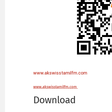
www.akswisstamilfm.com
ww
w.akswisstamilfm.com
Download