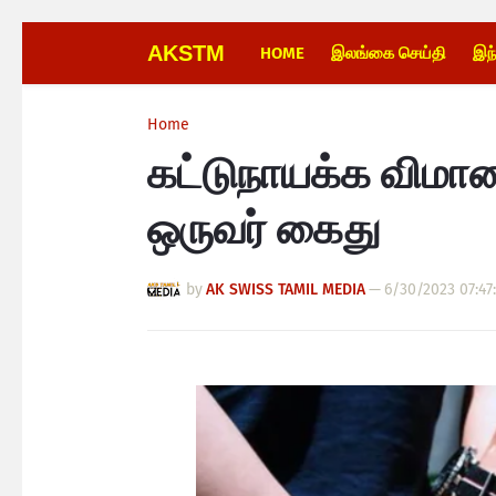
AKSTM
HOME
இலங்கை செய்தி
இந
Home
கட்டுநாயக்க விமா
ஒருவர் கைது
by
AK SWISS TAMIL MEDIA
—
6/30/2023 07:47