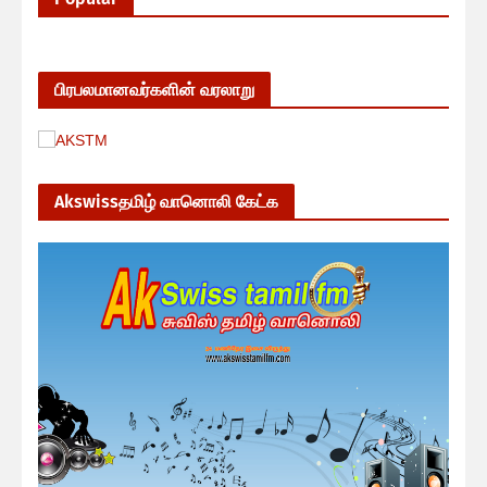
பிரபலமானவர்களின் வரலாறு
Akswissதமிழ் வானொலி கேட்க