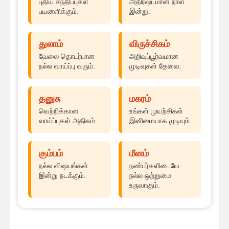
புதிய சந்திப்புகள்
அதிர்ஷ்டமான நாள்
பயனளிக்கும்.
இன்று.
துலாம்
விருச்சிகம்
வேலை தொடர்பான
அறிவுப்பூர்வமான
நல்ல வாய்ப்பு வரும்.
முடிவுகள் தேவை.
தனுசு
மகரம்
வெற்றிக்கான
உங்கள் முயற்சிகள்
வாய்ப்புகள் அதிகம்.
இனிமையாக முடியும்.
கும்பம்
மீனம்
நல்ல விஷயங்கள்
நண்பர்களிடையே
இன்று நடக்கும்.
நல்ல ஒற்றுமை
உருவாகும்.