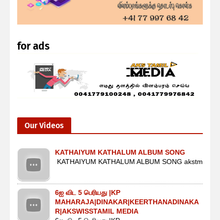
for ads
Our Videos
KATHAIYUM KATHALUM ALBUM SONG
KATHAIYUM KATHALUM ALBUM SONG akstm
6ஐ விட 5 பெரியது |KP
MAHARAJA|DINAKAR|KEERTHANADINAKA
R|AKSWISSTAMIL MEDIA