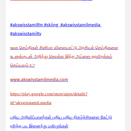
#akswisstamilfm #skiing #akswisstamilmedia
#akswisstamiltv
உலக செய்திகள் சினிமா விளையாட்டு அரசியல் செய்திகளை
உடனுக்குடன் அறிந்து கொள்ள இந்த ஆப்ஸை தரவிறக்கம்
செய்யவும்
👉
www.akswisstamilmedia.com
https://play.google.com/store/apps/details?
id=akswisstamil.media
பு
திய அறிவிப்பாளர்கள் புதிய புதிய நிகழ்ச்சிகளை கேட்டு
ரசித்த படி இனைந்து மகிழுங்கள்