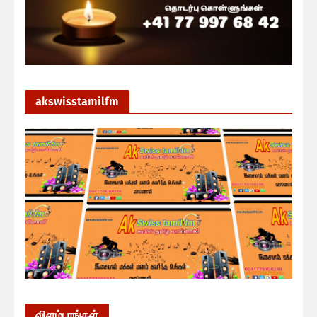
akswisstamilfm
விளம்பரங்கள்