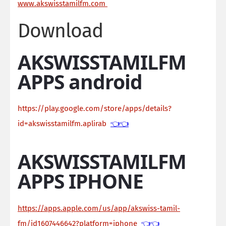
ww
w.akswisstamilfm.com
Download
AKSWISSTAMILFM
APPS android
https://play.google.com/store/apps/details?
id=akswisstamilfm.aplirab
👈👈
AKSWISSTAMILFM
APPS IPHONE
https://apps.apple.com/us/app/akswiss-tamil-
fm/id1607446642?platform=iphone
👈👈