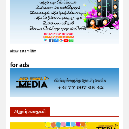
akswisstamilfm
for ads
சிறுவர் கதைகள்