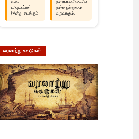
நல்ல
நண்பர்களிடையே
விஷயங்கள்
நல்ல ஒற்றுமை
இன்று நடக்கும்.
உருவாகும்.
வரலாற்று சுவடுகள்