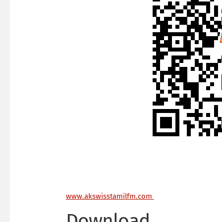
ww
w.akswisstamilfm.com
Download