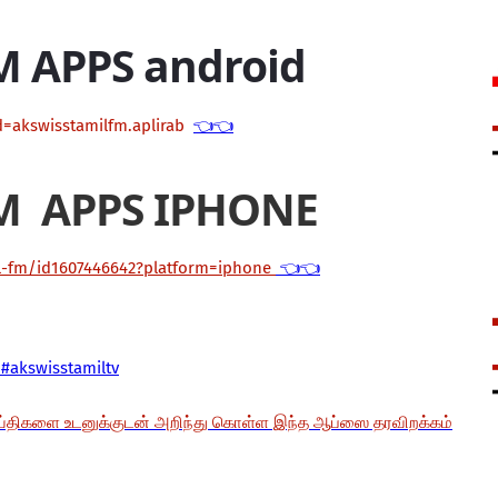
M APPS android
d=akswisstamilfm.aplirab
👈👈
M APPS IPHONE
il-fm/id1607446642?platform=iphone
👈👈
#akswisstamiltv
ய்திகளை உடனுக்குடன் அறிந்து கொள்ள இந்த ஆப்ஸை தரவிறக்கம்