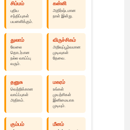
சிம்மம்
கன்னி
புதிய
அதிர்ஷ்டமான
சந்திப்புகள்
நாள் இன்று.
பயனளிக்கும்.
துலாம்
விருச்சிகம்
வேலை
அறிவுப்பூர்வமான
தொடர்பான
முடிவுகள்
நல்ல வாய்ப்பு
தேவை.
வரும்.
தனுசு
மகரம்
வெற்றிக்கான
உங்கள்
வாய்ப்புகள்
முயற்சிகள்
அதிகம்.
இனிமையாக
முடியும்.
கும்பம்
மீனம்