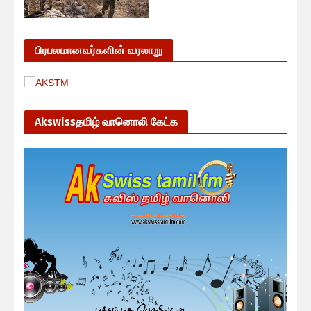
பிரபலமானவர்களின் வரலாறு
Akswissதமிழ் வானொலி கேட்க