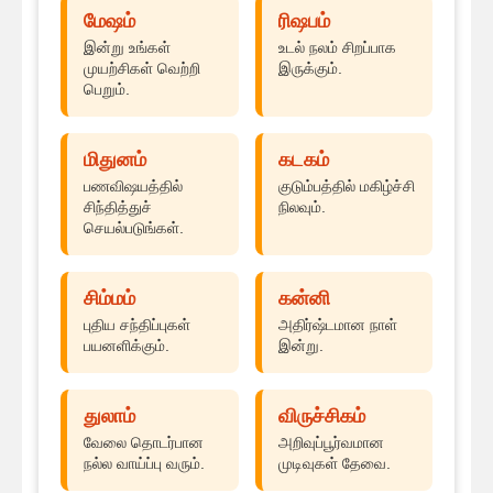
மேஷம்
ரிஷபம்
இன்று உங்கள்
உடல் நலம் சிறப்பாக
முயற்சிகள் வெற்றி
இருக்கும்.
பெறும்.
மிதுனம்
கடகம்
பணவிஷயத்தில்
குடும்பத்தில் மகிழ்ச்சி
சிந்தித்துச்
நிலவும்.
செயல்படுங்கள்.
சிம்மம்
கன்னி
புதிய சந்திப்புகள்
அதிர்ஷ்டமான நாள்
பயனளிக்கும்.
இன்று.
துலாம்
விருச்சிகம்
வேலை தொடர்பான
அறிவுப்பூர்வமான
நல்ல வாய்ப்பு வரும்.
முடிவுகள் தேவை.