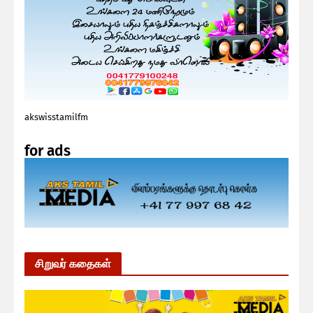
akswisstamilfm
for ads
சிறுவர் கதைகள்