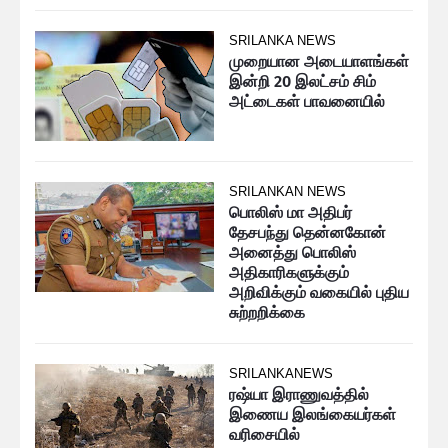
SRILANKA NEWS
முறையான அடையாளங்கள்
இன்றி 20 இலட்சம் சிம்
அட்டைகள் பாவனையில்
SRILANKAN NEWS
பொலிஸ் மா அதிபர்
தேசபந்து தென்னகோன்
அனைத்து பொலிஸ்
அதிகாரிகளுக்கும்
அறிவிக்கும் வகையில் புதிய
சுற்றறிக்கை
SRILANKANEWS
ரஷ்யா இராணுவத்தில்
இணைய இலங்கையர்கள்
வரிசையில்