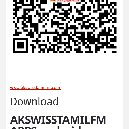
ww
w.akswisstamilfm.com
Download
AKSWISSTAMILFM