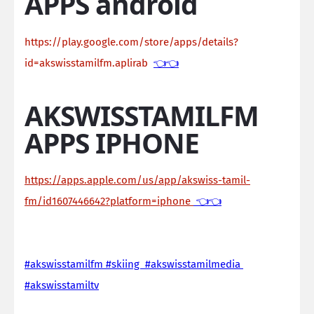
APPS android
https://play.google.com/store/apps/details?
id=akswisstamilfm.aplirab
👈👈
AKSWISSTAMILFM
APPS IPHONE
https://apps.apple.com/us/app/akswiss-tamil-
fm/id1607446642?platform=iphone
👈👈
#akswisstamilfm #skiing #akswisstamilmedia
#akswisstamiltv