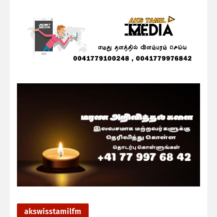
akswisstamilfm