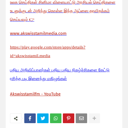
உலக செய்திகள் சினிமா விளையாட்டு அரசியல் செய்திகளை
உடனுக்குடன் அறிந்து கொள்ள இந்த ஆப்ஸை தரவிறக்கம்
செய்யவும்
👉
www.akswisstamilmedia.com
https://play.google.com/store/apps/details?
id=akswisstamil.media
பு
திய அறிவிப்பாளர்கள் புதிய புதிய நிகழ்ச்சிகளை கேட்டு
ரசித்த படி இனைந்து மகிழுங்கள்
Akswisstamilfm - YouTube