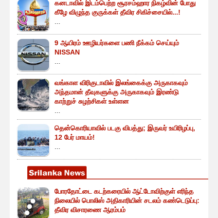
கனடாவில் இடம்பெற்ற சூரசம்ஹார நிகழ்வின் போது
கீழே விழுந்த குருக்கள் தீவிர சிகிச்சையில்...!
...
9 ஆயிரம் ஊழியர்களை பணி நீக்கம் செய்யும்
NISSAN
...
வங்காள விரிகுடாவில் இலங்கைக்கு அருகாகவும்
அந்தமான் தீவுகளுக்கு அருகாகவும் இரண்டு
காற்றுச் சுழற்சிகள் உள்ளன
...
தென்கொரியாவில் படகு விபத்து; இருவர் உயிரிழப்பு,
12 பேர் மாயம்!
...
போரதோட்டை கடற்கரையில் ஆட்டோவிற்குள் எரிந்த
நிலையில் பொலிஸ் அதிகாரியின் சடலம் கண்டெடுப்பு:
தீவிர விசாரணை ஆரம்பம்