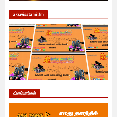
akswisstamilfm
விளம்பரங்கள்