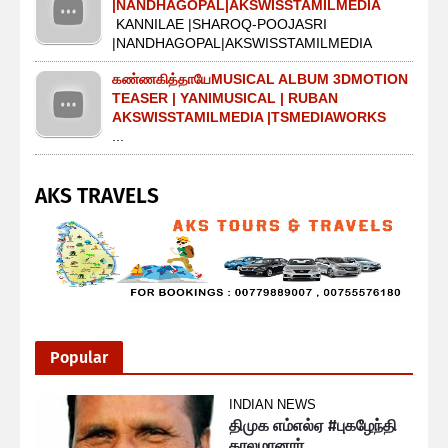
|NANDHAGOPAL|AKSWISSTAMILMEDIA
KANNILAE |SHAROQ-POOJASRI
|NANDHAGOPAL|AKSWISSTAMILMEDIA
கண்ணகித்தாயேMUSICAL ALBUM 3DMOTION
TEASER | YANIMUSICAL | RUBAN
AKSWISSTAMILMEDIA |TSMEDIAWORKS
...
AKS TRAVELS
Popular
INDIAN NEWS
திமுக எம்எல்ஏ #புகழேந்தி
காலமானார்