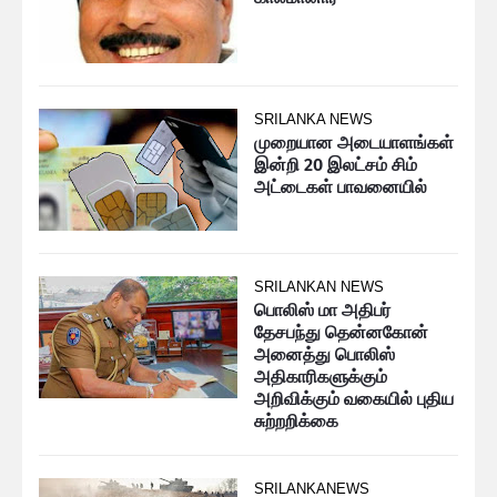
SRILANKA NEWS
முறையான அடையாளங்கள்
இன்றி 20 இலட்சம் சிம்
அட்டைகள் பாவனையில்
SRILANKAN NEWS
பொலிஸ் மா அதிபர்
தேசபந்து தென்னகோன்
அனைத்து பொலிஸ்
அதிகாரிகளுக்கும்
அறிவிக்கும் வகையில் புதிய
சுற்றறிக்கை
SRILANKANEWS