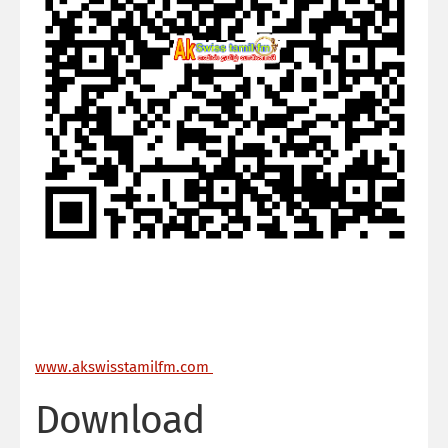
ww
w.akswisstamilfm.com
Download