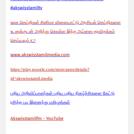
#akswisstamiltv
உலக செய்திகள் சினிமா விளையாட்டு அரசியல் செய்திகளை
உடனுக்குடன் அறிந்து கொள்ள இந்த ஆப்ஸை தரவிறக்கம்
செய்யவும்
👉
www.akswisstamilmedia.com
https://play.google.com/store/apps/details?
id=akswisstamil.media
பு
திய அறிவிப்பாளர்கள் புதிய புதிய நிகழ்ச்சிகளை கேட்டு
ரசித்த படி இனைந்து மகிழுங்கள்
Akswisstamilfm - YouTube