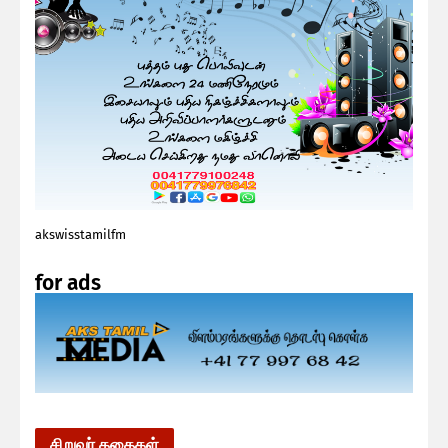
akswisstamilfm
for ads
சிறுவர் கதைகள்