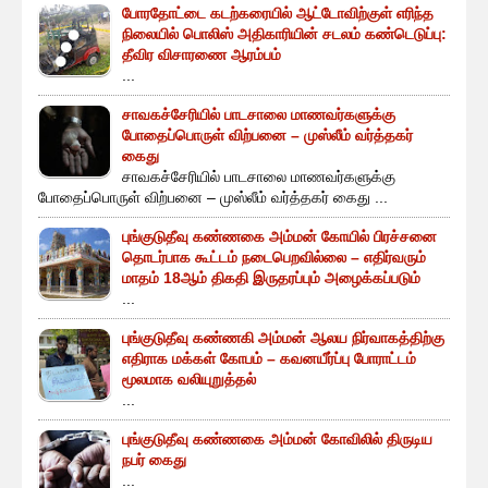
போரதோட்டை கடற்கரையில் ஆட்டோவிற்குள் எரிந்த
நிலையில் பொலிஸ் அதிகாரியின் சடலம் கண்டெடுப்பு:
தீவிர விசாரணை ஆரம்பம்
...
சாவகச்சேரியில் பாடசாலை மாணவர்களுக்கு
போதைப்பொருள் விற்பனை – முஸ்லீம் வர்த்தகர்
கைது
சாவகச்சேரியில் பாடசாலை மாணவர்களுக்கு
போதைப்பொருள் விற்பனை – முஸ்லீம் வர்த்தகர் கைது ...
புங்குடுதீவு கண்ணகை அம்மன் கோயில் பிரச்சனை
தொடர்பாக கூட்டம் நடைபெறவில்லை – எதிர்வரும்
மாதம் 18ஆம் திகதி இருதரப்பும் அழைக்கப்படும்
...
புங்குடுதீவு கண்ணகி அம்மன் ஆலய நிர்வாகத்திற்கு
எதிராக மக்கள் கோபம் – கவனயீர்ப்பு போராட்டம்
மூலமாக வலியுறுத்தல்
...
புங்குடுதீவு கண்ணகை அம்மன் கோவிலில் திருடிய
நபர் கைது
...