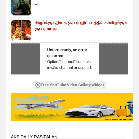
...
விஜய்க்கு பதிலாக சூப்பர் ஹிட் படத்தில் களமிறங்கும்
சூப்பர் ஸ்டார்
...
Unfortunately, an error
occurred:
Option "channel" contents
invalid channel or user url.
Free YouTube Video Gallery Widget
AKS DAILY RASIPALAN