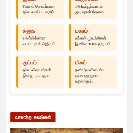
வேலை தொடர்பான
அறிவுப்பூர்வமான
நல்ல வாய்ப்பு வரும்.
முடிவுகள் தேவை.
தனுசு
மகரம்
வெற்றிக்கான
உங்கள் முயற்சிகள்
வாய்ப்புகள் அதிகம்.
இனிமையாக முடியும்.
கும்பம்
மீனம்
நல்ல விஷயங்கள்
நண்பர்களிடையே
இன்று நடக்கும்.
நல்ல ஒற்றுமை
உருவாகும்.
வரலாற்று சுவடுகள்