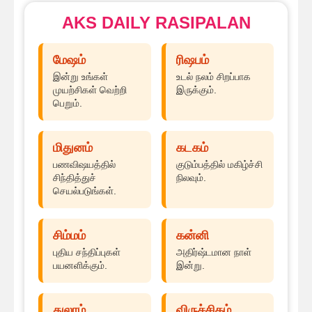
AKS DAILY RASIPALAN
மேஷம்
ரிஷபம்
இன்று உங்கள்
உடல் நலம் சிறப்பாக
முயற்சிகள் வெற்றி
இருக்கும்.
பெறும்.
மிதுனம்
கடகம்
பணவிஷயத்தில்
குடும்பத்தில் மகிழ்ச்சி
சிந்தித்துச்
நிலவும்.
செயல்படுங்கள்.
சிம்மம்
கன்னி
புதிய சந்திப்புகள்
அதிர்ஷ்டமான நாள்
பயனளிக்கும்.
இன்று.
துலாம்
விருச்சிகம்