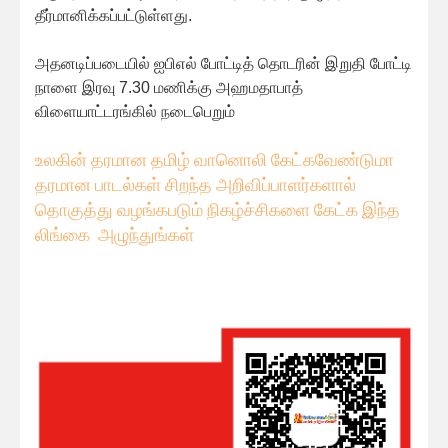
தீர்மானிக்கப்பட்டுள்ளது.
அதனடிப்படையில் ஐபிஎல் போட்டித் தொடரின் இறுதி போட்டி
நாளை இரவு 7.30 மணிக்கு அஹமதாபாத்
விளையாட்டரங்கில் நடைபெறும்
உலகின் தரமான தமிழ் வானொலி கேட்கவே
ண்டுமா
தரமான பாடல்கள் சிறந்த அறிவிப்பாளர்களால்
தொகுத்து வழங்கபடும் நிகழ்ச்சிகளை கேட்க இந்த
லிங்கை அழுந்துங்கள்