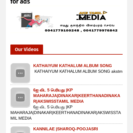
for ads
Our Videos
KATHAIYUM KATHALUM ALBUM SONG
KATHAIYUM KATHALUM ALBUM SONG akstm
6ஐ விட 5 பெரியது |KP
MAHARAJA|DINAKAR|KEERTHANADINAKA
R|AKSWISSTAMIL MEDIA
6ஐ விட 5 பெரியது |KP
MAHARAJA|DINAKAR|KEERTHANADINAKAR|AKSWISSTA
MIL MEDIA
KANNILAE |SHAROQ-POOJASRI