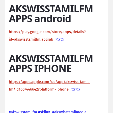
AKSWISSTAMILFM
APPS android
https://play.google.com/store/apps/details?
id=akswisstamilfm.aplirab
👈👈
AKSWISSTAMILFM
APPS IPHONE
https://apps.apple.com/us/app/akswiss-tamil-
fm/id1607446642?platform=iphone
👈👈
#akswisstamilfm #skiing #akswisstamilmedia