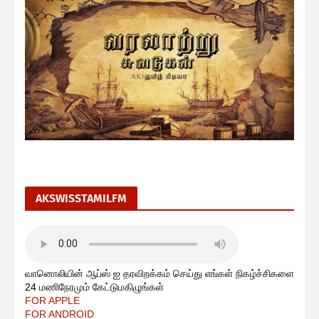
AKSWISSTAMILFM
வானொலியின் ஆப்ஸ் ஐ தரவிறக்கம் செய்து எங்கள் நிகழ்ச்சிகளை
24 மணிநேரமும் கேட்டுமகிழுங்கள்
FOR APPLE
FOR ANDROID