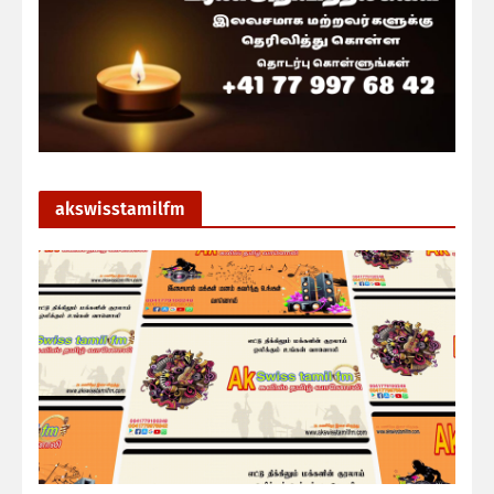
akswisstamilfm