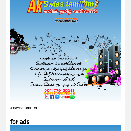
akswisstamilfm
for ads