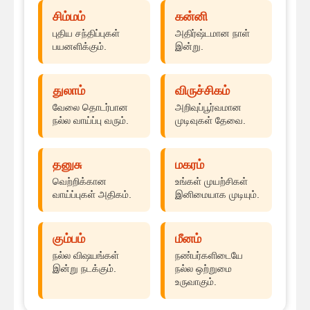
சிம்மம்
கன்னி
புதிய சந்திப்புகள்
அதிர்ஷ்டமான நாள்
பயனளிக்கும்.
இன்று.
துலாம்
விருச்சிகம்
வேலை தொடர்பான
அறிவுப்பூர்வமான
நல்ல வாய்ப்பு வரும்.
முடிவுகள் தேவை.
தனுசு
மகரம்
வெற்றிக்கான
உங்கள் முயற்சிகள்
வாய்ப்புகள் அதிகம்.
இனிமையாக முடியும்.
கும்பம்
மீனம்
நல்ல விஷயங்கள்
நண்பர்களிடையே
இன்று நடக்கும்.
நல்ல ஒற்றுமை
உருவாகும்.