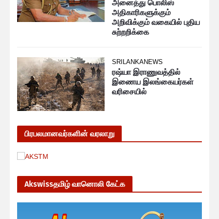
அனைத்து பொலிஸ்
அதிகாரிகளுக்கும்
அறிவிக்கும் வகையில் புதிய
சுற்றறிக்கை
SRILANKANEWS
ரஷ்யா இராணுவத்தில்
இணைய இலங்கையர்கள்
வரிசையில்
பிரபலமானவர்களின் வரலாறு
Akswissதமிழ் வானொலி கேட்க