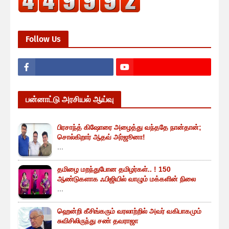
Follow Us
பன்னாட்டு அரசியல் ஆய்வு
பிரசாந்த் கிஷோரை அழைத்து வந்ததே நான்தான்;
சொல்கிறார் ஆதவ் அர்ஜூனா!
...
தமிழை மறந்துபோன தமிழர்கள்.. ! 150
ஆண்டுகளாக ஃபிஜியில் வாழும் மக்களின் நிலை
...
ஹென்றி கீசிங்கரும் வரலாற்றில் அவர் வகிபாகமும்
சுவிசிலிருந்து சண் தவராஜா