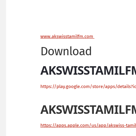
ww
w.akswisstamilfm.com
Download
AKSWISSTAMILF
https://play.google.com/store/apps/details?i
AKSWISSTAMILF
https://apps.apple.com/us/app/akswiss-tam