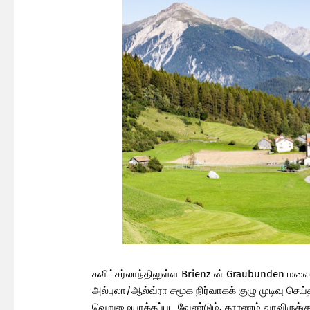
சுவிட்சர்லாந்திலுள்ள Brienz ன் Graubunden மல
அல்புலா/ஆல்வ்ரா சமூக நிர்வாகக் குழு முடிவு செ
வெறுமையாக்கப்பட வேண்டும். காரணம் வரவிருக்கு