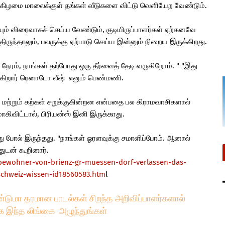
க்கிழமை மாலைக்குள் தங்கள் வீடுகளை விட்டு வெளியேற வேண்டும்.
ையும் விரைவாகச் செய்ய வேண்டும், குடியிருப்பாளர்கள் ஏற்கனவே
ுந்தாலும், பலருக்கு ஏற்பாடு செய்ய இன்னும் நிறைய இருக்கிறது.
ம், நாங்கள் தற்போது ஒரு தீர்வைத் தேடி வருகிறோம். " "இது
கிறார் ரெனாடோ லீஷ் எனும் பெண்மணி.
மற்றும் கற்கள் சறுக்குகின்றன என்பதை பல கிராமவாசிகளால்
ிவிட்டால், பிரியன்ஸ் இனி இருக்காது.
து போல் இருந்தது. "நாங்கள் ஓரளவுக்கு சமாளிப்போம். ஆனால்
துடன் கூறினார்.
bewohner-von-brienz-gr-muessen-dorf-verlassen-das-
schweiz-wissen-id18560583.htm
l
்டுமா தரமான பாடல்கள் சிறந்த அறிவிப்பாளர்களால்
க இந்த லிங்கை அழுந்துங்கள்