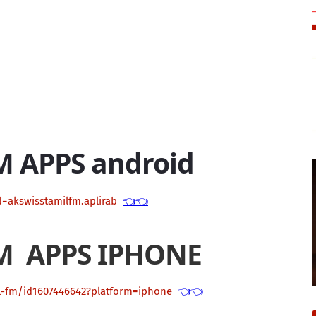
M APPS android
d=akswisstamilfm.aplirab
👈👈
M APPS IPHONE
il-fm/id1607446642?platform=iphone
👈👈