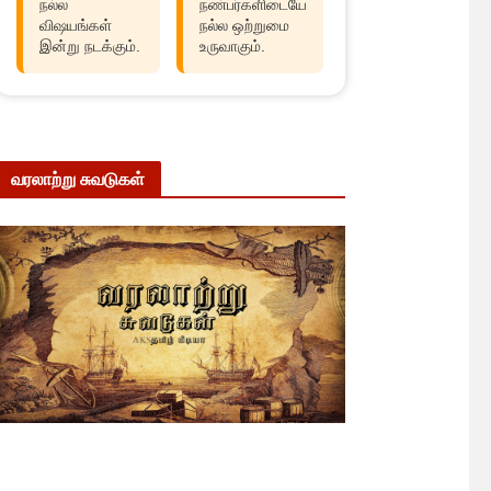
நல்ல
நண்பர்களிடையே
விஷயங்கள்
நல்ல ஒற்றுமை
இன்று நடக்கும்.
உருவாகும்.
வரலாற்று சுவடுகள்