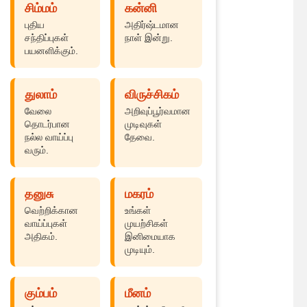
சிம்மம்
கன்னி
புதிய
அதிர்ஷ்டமான
சந்திப்புகள்
நாள் இன்று.
பயனளிக்கும்.
துலாம்
விருச்சிகம்
வேலை
அறிவுப்பூர்வமான
தொடர்பான
முடிவுகள்
நல்ல வாய்ப்பு
தேவை.
வரும்.
தனுசு
மகரம்
வெற்றிக்கான
உங்கள்
வாய்ப்புகள்
முயற்சிகள்
அதிகம்.
இனிமையாக
முடியும்.
கும்பம்
மீனம்