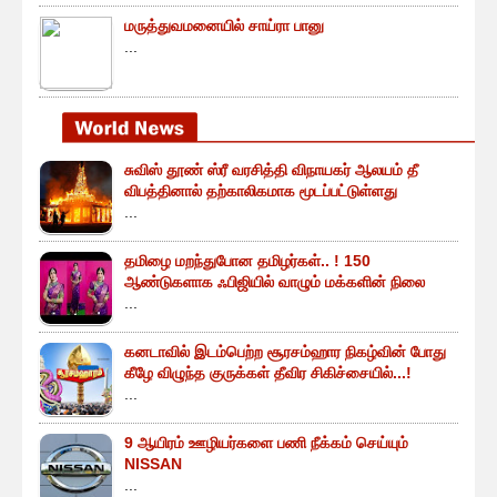
மருத்துவமனையில் சாய்ரா பானு
...
சுவிஸ் தூண் ஸ்ரீ வரசித்தி விநாயகர் ஆலயம் தீ
விபத்தினால் தற்காலிகமாக மூடப்பட்டுள்ளது
...
தமிழை மறந்துபோன தமிழர்கள்.. ! 150
ஆண்டுகளாக ஃபிஜியில் வாழும் மக்களின் நிலை
...
கனடாவில் இடம்பெற்ற சூரசம்ஹார நிகழ்வின் போது
கீழே விழுந்த குருக்கள் தீவிர சிகிச்சையில்...!
...
9 ஆயிரம் ஊழியர்களை பணி நீக்கம் செய்யும்
NISSAN
...