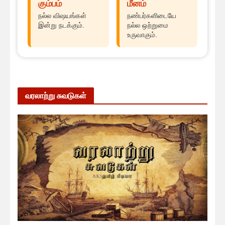
கும்பம்
மீனம்
நல்ல விஷயங்கள்
நண்பர்களிடையே
இன்று நடக்கும்.
நல்ல ஒற்றுமை
உருவாகும்.
வரலாற்று சுவடுகள்