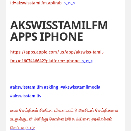
id=akswisstamilfm.aplirab
👈👈
AKSWISSTAMILFM
APPS IPHONE
https://apps.apple.com/us/app/akswiss-tamil-
fm/id1607446642?platform=iphone
👈👈
#akswisstamilfm #skiing #akswisstamilmedia
#akswisstamiltv
உலக செய்திகள் சினிமா விளையாட்டு அரசியல் செய்திகளை
உடனுக்குடன் அறிந்து கொள்ள இந்த ஆப்ஸை தரவிறக்கம்
செய்யவும்
👉