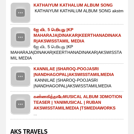
KATHAIYUM KATHALUM ALBUM SONG
KATHAIYUM KATHALUM ALBUM SONG akstm
6ஐ விட 5 பெரியது |KP
MAHARAJA|DINAKAR|KEERTHANADINAKA
R|AKSWISSTAMIL MEDIA
6ஐ விட 5 பெரியது |KP
MAHARAJA|DINAKAR|KEERTHANADINAKAR|AKSWISSTA
MIL MEDIA
KANNILAE |SHAROQ-POOJASRI
|NANDHAGOPAL|AKSWISSTAMILMEDIA
KANNILAE |SHAROQ-POOJASRI
|NANDHAGOPAL|AKSWISSTAMILMEDIA
கண்ணகித்தாயேMUSICAL ALBUM 3DMOTION
TEASER | YANIMUSICAL | RUBAN
AKSWISSTAMILMEDIA |TSMEDIAWORKS
...
AKS TRAVELS