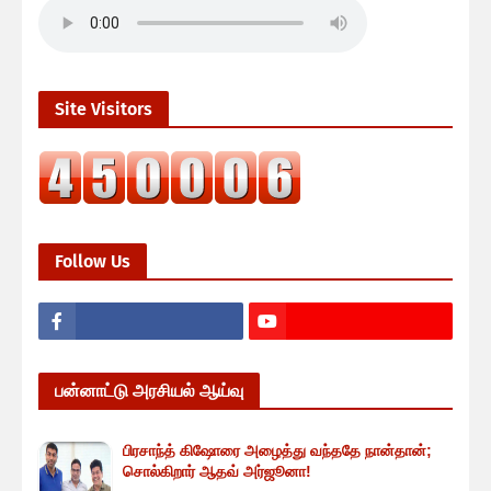
Site Visitors
Follow Us
பன்னாட்டு அரசியல் ஆய்வு
பிரசாந்த் கிஷோரை அழைத்து வந்ததே நான்தான்;
சொல்கிறார் ஆதவ் அர்ஜூனா!