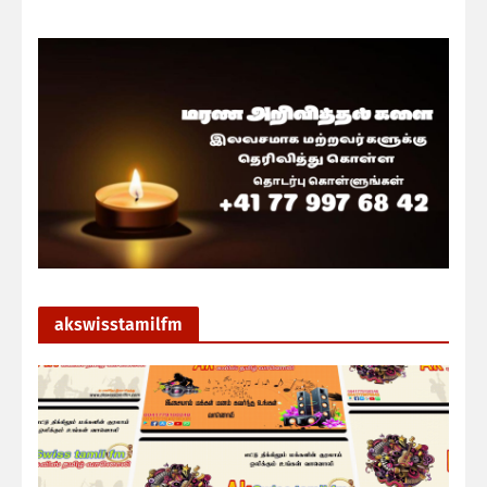
akswisstamilfm