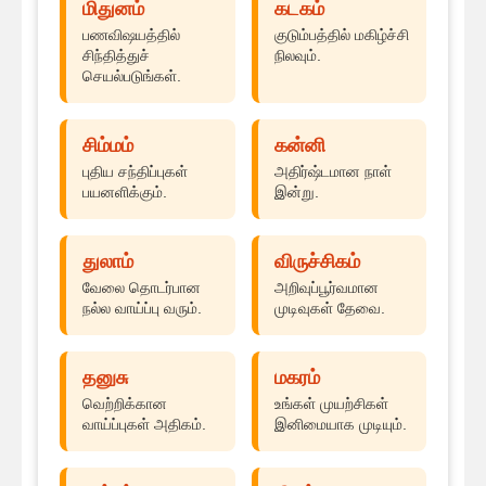
மிதுனம்
கடகம்
பணவிஷயத்தில்
குடும்பத்தில் மகிழ்ச்சி
சிந்தித்துச்
நிலவும்.
செயல்படுங்கள்.
சிம்மம்
கன்னி
புதிய சந்திப்புகள்
அதிர்ஷ்டமான நாள்
பயனளிக்கும்.
இன்று.
துலாம்
விருச்சிகம்
வேலை தொடர்பான
அறிவுப்பூர்வமான
நல்ல வாய்ப்பு வரும்.
முடிவுகள் தேவை.
தனுசு
மகரம்
வெற்றிக்கான
உங்கள் முயற்சிகள்
வாய்ப்புகள் அதிகம்.
இனிமையாக முடியும்.