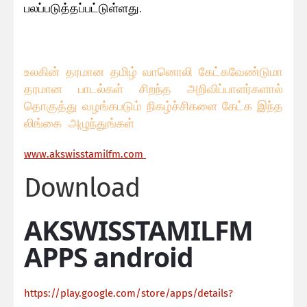
பலப்படுத்தப்பட்டுள்ளது.
உலகின் தரமான தமிழ் வானொலி கேட்கவேண்டுமா
தரமான பாடல்கள் சிறந்த அறிவிப்பாளர்களால்
தொகுத்து வழங்கபடும் நிகழ்ச்சிகளை கேட்க இந்த
லிங்கை அழுந்துங்கள்
ww
w.akswisstamilfm.com
Download
AKSWISSTAMILFM
APPS android
https://play.google.com/store/apps/details?