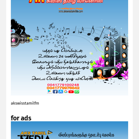
akswisstamilfm
for ads