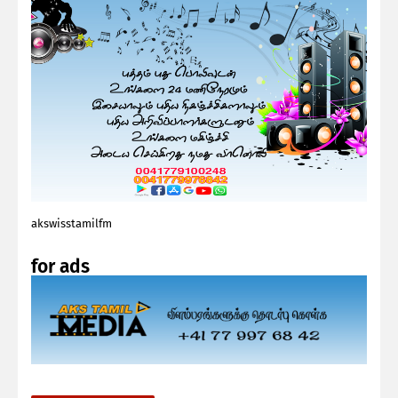
akswisstamilfm
for ads