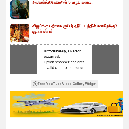
சிவகார்த்திகேயனின் 5 வருட கனவு..
...
விஜய்க்கு பதிலாக சூப்பர் ஹிட் படத்தில் களமிறங்கும்
சூப்பர் ஸ்டார்
...
Unfortunately, an error
occurred:
Option "channel" contents
invalid channel or user url.
Free YouTube Video Gallery Widget