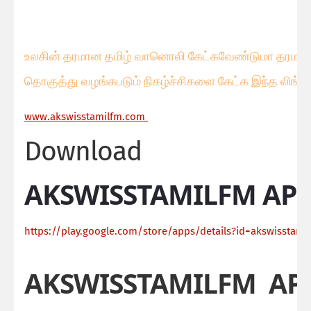
உலகின் தரமான தமிழ் வானொலி கேட்கவே
ண்டுமா தரமான 
தொகுத்து வழங்கபடும் நிகழ்ச்சிகளை கேட்க இந்த லிங்க
ww
w.akswisstamilfm.com
Download
AKSWISSTAMILFM APP
https://play.google.com/store/apps/details?id=akswisstamil
AKSWISSTAMILFM AP