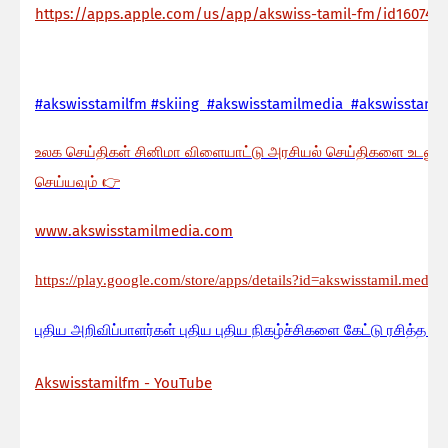
https://apps.apple.com/us/app/akswiss-tamil-fm/id160744
#akswisstamilfm #skiing #akswisstamilmedia #akswisstamil
உலக செய்திகள் சினிமா விளையாட்டு அரசியல் செய்திகளை உடனுக
செய்யவும்
👉
www.akswisstamilmedia.com
https://play.google.com/store/apps/details?id=akswisstamil.media
பு
திய அறிவிப்பாளர்கள் புதிய புதிய நிகழ்ச்சிகளை கேட்டு ரசித்த ப
Akswisstamilfm - YouTube