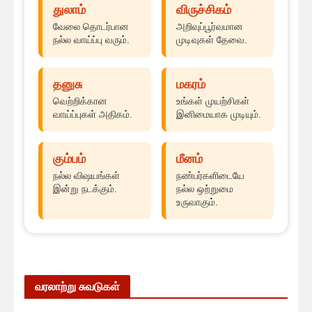
துலாம்
விருச்சிகம்
வேலை தொடர்பான
அறிவுப்பூர்வமான
நல்ல வாய்ப்பு வரும்.
முடிவுகள் தேவை.
தனுசு
மகரம்
வெற்றிக்கான
உங்கள் முயற்சிகள்
வாய்ப்புகள் அதிகம்.
இனிமையாக முடியும்.
கும்பம்
மீனம்
நல்ல விஷயங்கள்
நண்பர்களிடையே
இன்று நடக்கும்.
நல்ல ஒற்றுமை
உருவாகும்.
வரலாற்று சுவடுகள்