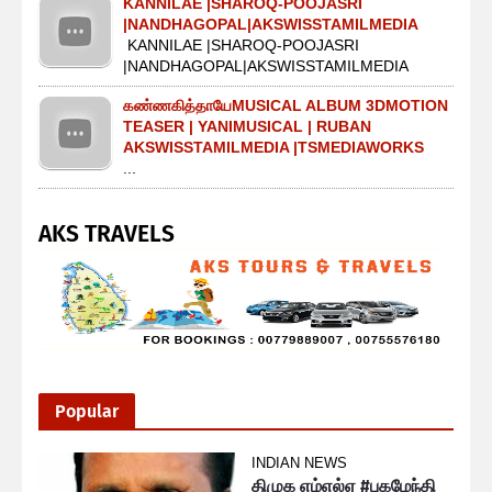
KANNILAE |SHAROQ-POOJASRI
|NANDHAGOPAL|AKSWISSTAMILMEDIA
KANNILAE |SHAROQ-POOJASRI
|NANDHAGOPAL|AKSWISSTAMILMEDIA
கண்ணகித்தாயேMUSICAL ALBUM 3DMOTION
TEASER | YANIMUSICAL | RUBAN
AKSWISSTAMILMEDIA |TSMEDIAWORKS
...
AKS TRAVELS
Popular
INDIAN NEWS
திமுக எம்எல்ஏ #புகழேந்தி