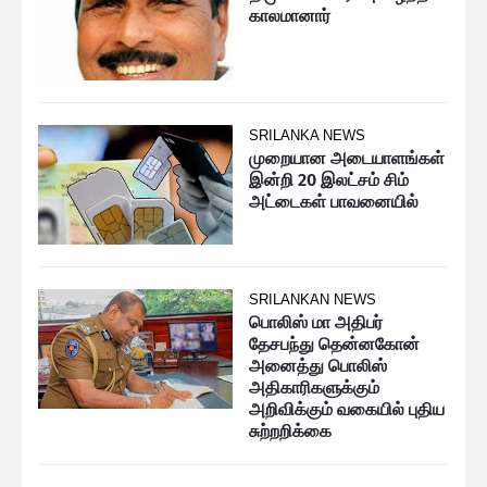
காலமானார்
SRILANKA NEWS
முறையான அடையாளங்கள்
இன்றி 20 இலட்சம் சிம்
அட்டைகள் பாவனையில்
SRILANKAN NEWS
பொலிஸ் மா அதிபர்
தேசபந்து தென்னகோன்
அனைத்து பொலிஸ்
அதிகாரிகளுக்கும்
அறிவிக்கும் வகையில் புதிய
சுற்றறிக்கை