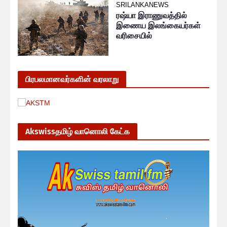
SRILANKANEWS
ரஷ்யா இராணுவத்தில்
இணைய இலங்கையர்கள்
வரிசையில்
பிரபலமானவர்களின் வரலாறு
Akswissதமிழ் வானொலி கேட்க