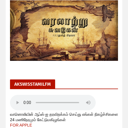
AKSWISSTAMILFM
வானொலியின் ஆப்ஸ் ஐ தரவிறக்கம் செய்து எங்கள் நிகழ்ச்சிகளை
24 மணிநேரமும் கேட்டுமகிழுங்கள்
FOR APPLE