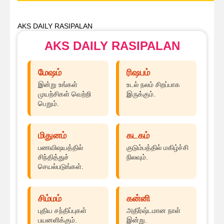
AKS DAILY RASIPALAN
AKS DAILY RASIPALAN
மேஷம்
ரிஷபம்
இன்று உங்கள்
உடல் நலம் சிறப்பாக
முயற்சிகள் வெற்றி
இருக்கும்.
பெறும்.
மிதுனம்
கடகம்
பணவிஷயத்தில்
குடும்பத்தில் மகிழ்ச்சி
சிந்தித்துச்
நிலவும்.
செயல்படுங்கள்.
சிம்மம்
கன்னி
புதிய சந்திப்புகள்
அதிர்ஷ்டமான நாள்
பயனளிக்கும்.
இன்று.