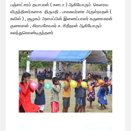
பஞ்சாட்சரம் தயாபரன் ( கனடா ) ஆகியோரும் கௌரவ
விருந்தினர்களாக திருமதி . பாலசுவர்ணா அருள்நாதன் (
சுவிஸ் ) , சூழகம் அமைப்பின் இணைப்பாளர் கருணாகரன்
குணாளன் , கிராமசேவகர் ச. சிறீதரன் ஆகியோரும்
கலந்துகொண்டிருந்தனர்