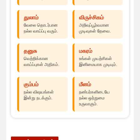
துலாம்
விருச்சிகம்
வேலை தொடர்பான
அறிவுப்பூர்வமான
நல்ல வாய்ப்பு வரும்.
முடிவுகள் தேவை.
தனுசு
மகரம்
வெற்றிக்கான
உங்கள் முயற்சிகள்
வாய்ப்புகள் அதிகம்.
இனிமையாக முடியும்.
கும்பம்
மீனம்
நல்ல விஷயங்கள்
நண்பர்களிடையே
இன்று நடக்கும்.
நல்ல ஒற்றுமை
உருவாகும்.