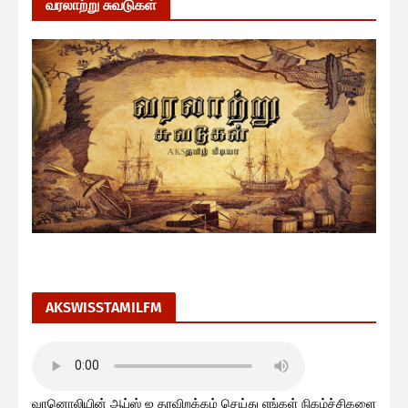
வரலாற்று சுவடுகள்
AKSWISSTAMILFM
வானொலியின் ஆப்ஸ் ஐ தரவிறக்கம் செய்து எங்கள் நிகழ்ச்சிகளை