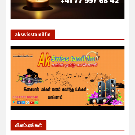
akswisstamilfm
விளம்பரங்கள்