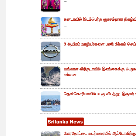
...
கனடாவில் இடம்பெற்ற சூரசம்ஹார நிகழ்வின்
...
9 ஆயிரம் ஊழியர்களை பணி நீக்கம் செய்
...
வங்காள விரிகுடாவில் இலங்கைக்கு அருகா
உள்ளன
...
தென்கொரியாவில் படகு விபத்து; இருவர் உய
...
போரதோட்டை கடற்கரையில் ஆட்டோவிற்குள் 