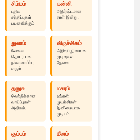
சிம்மம்
கன்னி
புதிய
அதிர்ஷ்டமான
சந்திப்புகள்
நாள் இன்று.
பயனளிக்கும்.
துலாம்
விருச்சிகம்
வேலை
அறிவுப்பூர்வமான
தொடர்பான
முடிவுகள்
நல்ல வாய்ப்பு
தேவை.
வரும்.
தனுசு
மகரம்
வெற்றிக்கான
உங்கள்
வாய்ப்புகள்
முயற்சிகள்
அதிகம்.
இனிமையாக
முடியும்.
கும்பம்
மீனம்