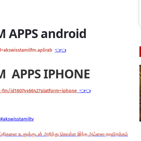
M APPS android
d=akswisstamilfm.aplirab
👈👈
M APPS IPHONE
il-fm/id1607446642?platform=iphone
👈👈
#akswisstamiltv
ய்திகளை உடனுக்குடன் அறிந்து கொள்ள இந்த ஆப்ஸை தரவிறக்கம்