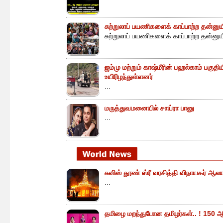
சுற்றுலாப் பயணிகளைக் காப்பாற்ற தன்ன
சுற்றுலாப் பயணிகளைக் காப்பாற்ற தன்னு
ஜம்மு மற்றும் காஷ்மீரின் பஹல்காம் பகுத
உயிரிழந்துள்ளனர்
...
மருத்துவமனையில் சாய்ரா பானு
...
சுவிஸ் தூண் ஸ்ரீ வரசித்தி விநாயகர் ஆலய
...
தமிழை மறந்துபோன தமிழர்கள்.. ! 150 ஆ