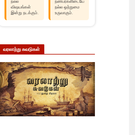
நல்ல
நண்பர்களிடையே
விஷயங்கள்
நல்ல ஒற்றுமை
இன்று நடக்கும்.
உருவாகும்.
வரலாற்று சுவடுகள்