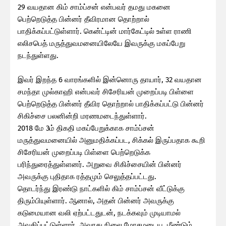
29 வயதான கிம் சாம்ப்சன் என்பவர் தமது மகனை
பெற்றெடுத்த பின்னர் தீவிரமான தொற்றால்
பாதிக்கப்பட்டுள்ளார். கென்ட்டின் மார்கேட்டில் உள்ள ராணி
எலிசபெத் மருத்துவமனையிலேயே இவருக்கு மகப்பேறு
நடந்துள்ளது.
இவர் இறந்த 6 வாரங்களில் இன்னொரு தாயார், 32 வயதான
சமந்தா முல்காஹி என்பவர் சிசேரியன் முறைப்படி பிள்ளை
பெற்றெடுத்த பின்னர் தீவிர தொற்றால் பாதிக்கப்பட்டு பின்னர்
சிகிச்சை பலனின்றி மரணமடைந்துள்ளார்.
2018 மே 3ம் திகதி மகப்பேறுக்காக சாம்ப்சன்
மருத்துவமனையில் அனுமதிக்கப்பட, சிக்கல் இருப்பதாக கூறி
சிசேரியன் முறைப்படி பிள்ளை பெற்றெடுக்க
பரிந்துரைத்துள்ளனர். அறுவை சிகிச்சையின் பின்னர்
அவருக்கு புதிதாக ரத்தமும் செலுத்தப்பட்டது.
தொடர்ந்து இரண்டு நாட்களில் கிம் சாம்ப்சன் வீட்டுக்கு
திரும்பியுள்ளார். ஆனால், அதன் பின்னர் அவருக்கு
கடுமையான வலி ஏற்பட்டதுடன், நடக்கவும் முடியாமல்
அவதிப்பட்டுள்ளார். அவரது நிலை மோசமடைய, மீண்டும்