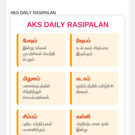
AKS DAILY RASIPALAN
AKS DAILY RASIPALAN
மேஷம்
ரிஷபம்
இன்று உங்கள்
உடல் நலம் சிறப்பாக
முயற்சிகள் வெற்றி
இருக்கும்.
பெறும்.
மிதுனம்
கடகம்
பணவிஷயத்தில்
குடும்பத்தில் மகிழ்ச்சி
சிந்தித்துச்
நிலவும்.
செயல்படுங்கள்.
சிம்மம்
கன்னி
புதிய சந்திப்புகள்
அதிர்ஷ்டமான நாள்
பயனளிக்கும்.
இன்று.