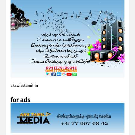
akswisstamilfm
for ads