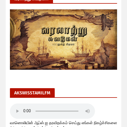
AKSWISSTAMILFM
வானொலியின் ஆப்ஸ் ஐ தரவிறக்கம் செய்து எங்கள் நிகழ்ச்சிகளை