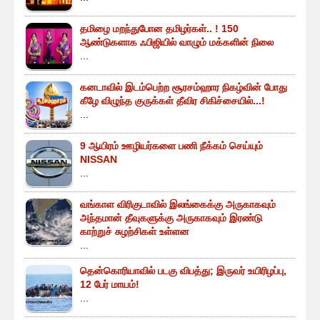
தமிழை மறந்துபோன தமிழர்கள்.. ! 150
ஆண்டுகளாக ஃபிஜியில் வாழும் மக்களின் நிலை
...
கனடாவில் இடம்பெற்ற சூரசம்ஹார நிகழ்வின் போது
கீழே விழுந்த குருக்கள் தீவிர சிகிச்சையில்...!
...
9 ஆயிரம் ஊழியர்களை பணி நீக்கம் செய்யும்
NISSAN
...
வங்காள விரிகுடாவில் இலங்கைக்கு அருகாகவும்
அந்தமான் தீவுகளுக்கு அருகாகவும் இரண்டு
காற்றுச் சுழற்சிகள் உள்ளன
...
தென்கொரியாவில் படகு விபத்து; இருவர் உயிரிழப்பு,
12 பேர் மாயம்!
...