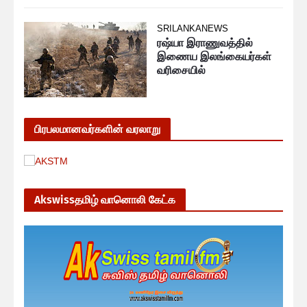
SRILANKANEWS
ரஷ்யா இராணுவத்தில்
இணைய இலங்கையர்கள்
வரிசையில்
பிரபலமானவர்களின் வரலாறு
Akswissதமிழ் வானொலி கேட்க