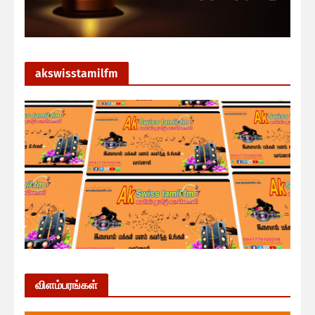
akswisstamilfm
விளம்பரங்கள்