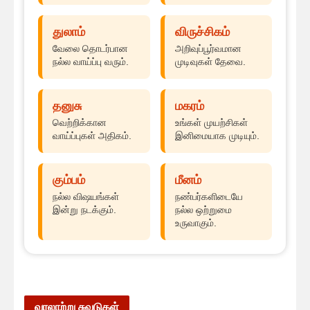
துலாம்
விருச்சிகம்
வேலை தொடர்பான
அறிவுப்பூர்வமான
நல்ல வாய்ப்பு வரும்.
முடிவுகள் தேவை.
தனுசு
மகரம்
வெற்றிக்கான
உங்கள் முயற்சிகள்
வாய்ப்புகள் அதிகம்.
இனிமையாக முடியும்.
கும்பம்
மீனம்
நல்ல விஷயங்கள்
நண்பர்களிடையே
இன்று நடக்கும்.
நல்ல ஒற்றுமை
உருவாகும்.
வரலாற்று சுவடுகள்