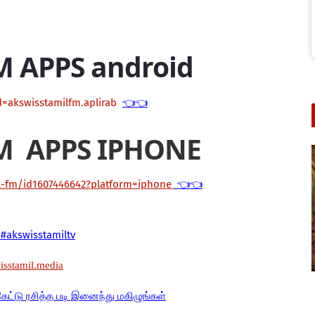
M APPS android
d=akswisstamilfm.aplirab
👈👈
M APPS IPHONE
il-fm/id1607446642?platform=iphone
👈👈
#akswisstamiltv
wisstamil.media
கேட்டு ரசித்த படி இனைந்து மகிழுங்கள்