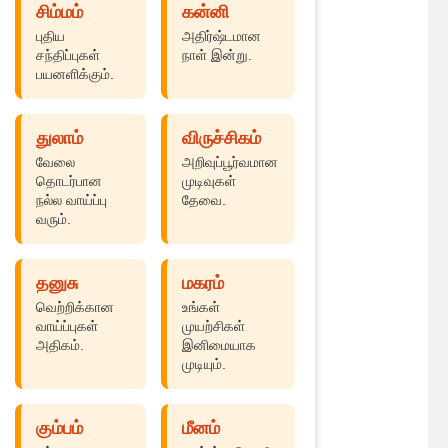
சிம்மம்
கன்னி
புதிய
அதிர்ஷ்டமான
சந்திப்புகள்
நாள் இன்று.
பயனளிக்கும்.
துலாம்
விருச்சிகம்
வேலை
அறிவுப்பூர்வமான
தொடர்பான
முடிவுகள்
நல்ல வாய்ப்பு
தேவை.
வரும்.
தனுசு
மகரம்
வெற்றிக்கான
உங்கள்
வாய்ப்புகள்
முயற்சிகள்
அதிகம்.
இனிமையாக
முடியும்.
கும்பம்
மீனம்