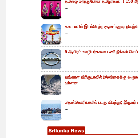
தமிழை மறந்துபோன தமிழர்கள்.. ! 150 ஆ
...
கனடாவில் இடம்பெற்ற சூரசம்ஹார நிகழ்வின்
...
9 ஆயிரம் ஊழியர்களை பணி நீக்கம் செய்
...
வங்காள விரிகுடாவில் இலங்கைக்கு அருகா
உள்ளன
...
தென்கொரியாவில் படகு விபத்து; இருவர் உய
...