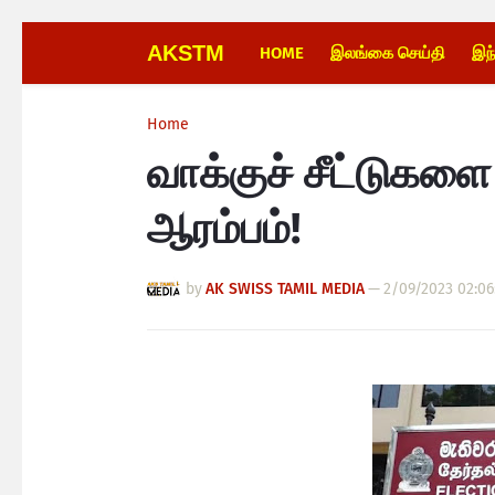
AKSTM
HOME
இலங்கை செய்தி
இந
Home
வாக்குச் சீட்டுகளை
ஆரம்பம்!
by
AK SWISS TAMIL MEDIA
—
2/09/2023 02:0