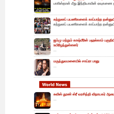
பாகிஸ்தான் மீது இந்தியாவின் ஏவுகணை த
சுற்றுலாப் பயணிகளைக் காப்பாற்ற தன்ன
சுற்றுலாப் பயணிகளைக் காப்பாற்ற தன்னு
ஜம்மு மற்றும் காஷ்மீரின் பஹல்காம் பகுத
உயிரிழந்துள்ளனர்
...
மருத்துவமனையில் சாய்ரா பானு
...
சுவிஸ் தூண் ஸ்ரீ வரசித்தி விநாயகர் ஆலய
...