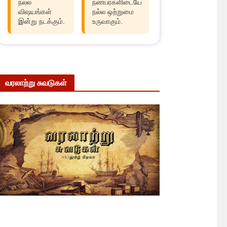
நல்ல
நண்பர்களிடையே
விஷயங்கள்
நல்ல ஒற்றுமை
இன்று நடக்கும்.
உருவாகும்.
வரலாற்று சுவடுகள்