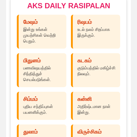
AKS DAILY RASIPALAN
மேஷம்
ரிஷபம்
இன்று உங்கள்
உடல் நலம் சிறப்பாக
முயற்சிகள் வெற்றி
இருக்கும்.
பெறும்.
மிதுனம்
கடகம்
பணவிஷயத்தில்
குடும்பத்தில் மகிழ்ச்சி
சிந்தித்துச்
நிலவும்.
செயல்படுங்கள்.
சிம்மம்
கன்னி
புதிய சந்திப்புகள்
அதிர்ஷ்டமான நாள்
பயனளிக்கும்.
இன்று.
துலாம்
விருச்சிகம்