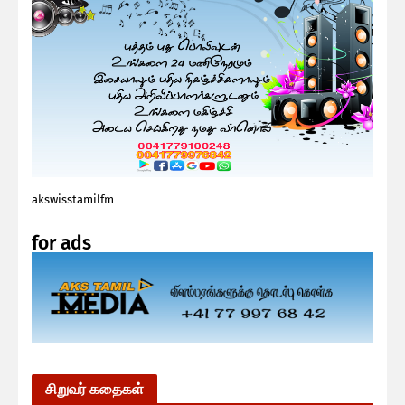
akswisstamilfm
for ads
சிறுவர் கதைகள்