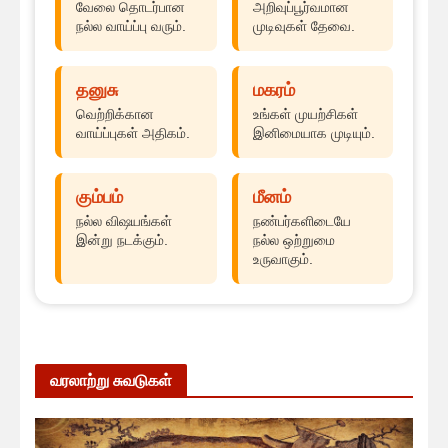
வேலை தொடர்பான
அறிவுப்பூர்வமான
நல்ல வாய்ப்பு வரும்.
முடிவுகள் தேவை.
தனுசு
மகரம்
வெற்றிக்கான
உங்கள் முயற்சிகள்
வாய்ப்புகள் அதிகம்.
இனிமையாக முடியும்.
கும்பம்
மீனம்
நல்ல விஷயங்கள்
நண்பர்களிடையே
இன்று நடக்கும்.
நல்ல ஒற்றுமை
உருவாகும்.
வரலாற்று சுவடுகள்