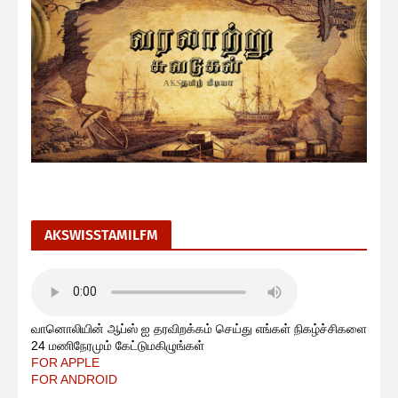
AKSWISSTAMILFM
வானொலியின் ஆப்ஸ் ஐ தரவிறக்கம் செய்து எங்கள் நிகழ்ச்சிகளை
24 மணிநேரமும் கேட்டுமகிழுங்கள்
FOR APPLE
FOR ANDROID