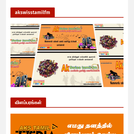
akswisstamilfm
விளம்பரங்கள்