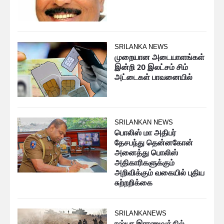
SRILANKA NEWS
முறையான அடையாளங்கள்
இன்றி 20 இலட்சம் சிம்
அட்டைகள் பாவனையில்
SRILANKAN NEWS
பொலிஸ் மா அதிபர்
தேசபந்து தென்னகோன்
அனைத்து பொலிஸ்
அதிகாரிகளுக்கும்
அறிவிக்கும் வகையில் புதிய
சுற்றறிக்கை
SRILANKANEWS
ரஷ்யா இராணுவத்தில்