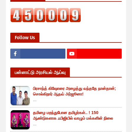
Follow Us
பன்னாட்டு அரசியல் ஆய்வு
பிரசாந்த் கிஷோரை அழைத்து வந்ததே நான்தான்;
சொல்கிறார் ஆதவ் அர்ஜூனா!
...
தமிழை மறந்துபோன தமிழர்கள்.. ! 150
ஆண்டுகளாக ஃபிஜியில் வாழும் மக்களின் நிலை
...