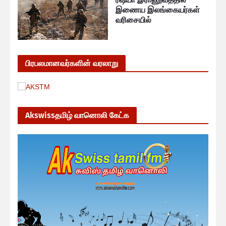
இணைய இலங்கையர்கள்
வரிசையில்
பிரபலமானவர்களின் வரலாறு
Akswissதமிழ் வானொலி கேட்க