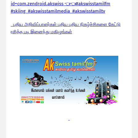
id=com.zendroid.akswiss 👈👈#akswisstamilfm
#skiing #akswisstamilmedia #akswisstamiltv
புதிய அறிவிப்பாளர்கள் புதிய புதிய நிகழ்ச்சிகளை கேட்டு
ரசித்த படி இனைந்து மகிழுங்கள்