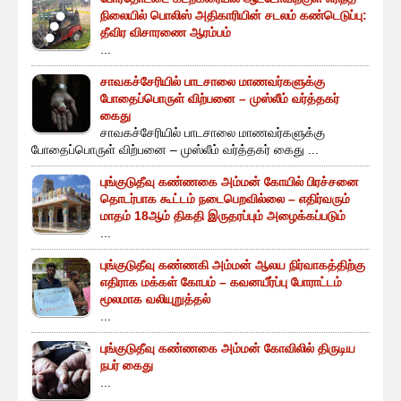
நிலையில் பொலிஸ் அதிகாரியின் சடலம் கண்டெடுப்பு:
தீவிர விசாரணை ஆரம்பம்
...
சாவகச்சேரியில் பாடசாலை மாணவர்களுக்கு
போதைப்பொருள் விற்பனை – முஸ்லீம் வர்த்தகர்
கைது
சாவகச்சேரியில் பாடசாலை மாணவர்களுக்கு
போதைப்பொருள் விற்பனை – முஸ்லீம் வர்த்தகர் கைது ...
புங்குடுதீவு கண்ணகை அம்மன் கோயில் பிரச்சனை
தொடர்பாக கூட்டம் நடைபெறவில்லை – எதிர்வரும்
மாதம் 18ஆம் திகதி இருதரப்பும் அழைக்கப்படும்
...
புங்குடுதீவு கண்ணகி அம்மன் ஆலய நிர்வாகத்திற்கு
எதிராக மக்கள் கோபம் – கவனயீர்ப்பு போராட்டம்
மூலமாக வலியுறுத்தல்
...
புங்குடுதீவு கண்ணகை அம்மன் கோவிலில் திருடிய
நபர் கைது
...