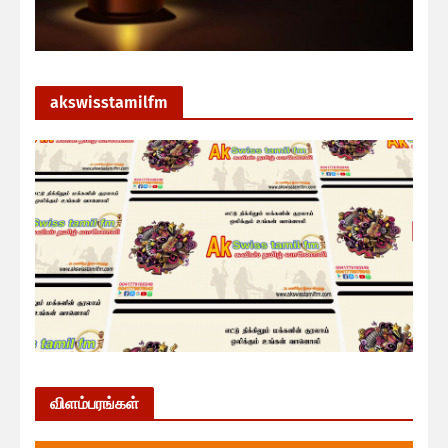
akswisstamilfm
விளம்பரங்கள்