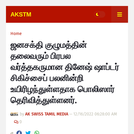
AKSTM
Home
ஜனசக்தி குழுமத்தின்
தலைவரும் பிரபல
வர்த்தகருமான தினேஷ் ஷாப்டர்
சிகிச்சைப் பலனின்றி
உயிரிழந்துள்ளதாக பொலிஸார்
தெரிவித்துள்ளனர்.
by
AK SWISS TAMIL MEDIA
—
12/16/2022 06:28:00 AM
0