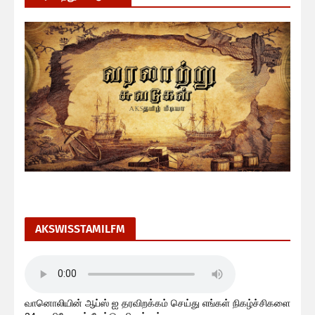
AKSWISSTAMILFM
வானொலியின் ஆப்ஸ் ஐ தரவிறக்கம் செய்து எங்கள் நிகழ்ச்சிகளை