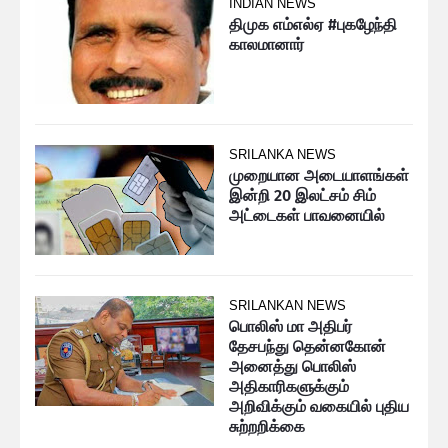
INDIAN NEWS
திமுக எம்எல்ஏ #புகழேந்தி
காலமானார்
SRILANKA NEWS
முறையான அடையாளங்கள்
இன்றி 20 இலட்சம் சிம்
அட்டைகள் பாவனையில்
SRILANKAN NEWS
பொலிஸ் மா அதிபர்
தேசபந்து தென்னகோன்
அனைத்து பொலிஸ்
அதிகாரிகளுக்கும்
அறிவிக்கும் வகையில் புதிய
சுற்றறிக்கை