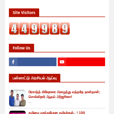
Site Visitors
Follow Us
பன்னாட்டு அரசியல் ஆய்வு
பிரசாந்த் கிஷோரை அழைத்து வந்ததே நான்தான்;
சொல்கிறார் ஆதவ் அர்ஜூனா!
...
தமிழை மறந்துபோன தமிழர்கள்.. ! 150