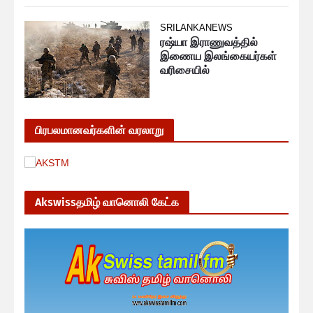
SRILANKANEWS
ரஷ்யா இராணுவத்தில்
இணைய இலங்கையர்கள்
வரிசையில்
பிரபலமானவர்களின் வரலாறு
Akswissதமிழ் வானொலி கேட்க