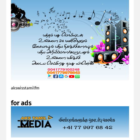
akswisstamilfm
for ads