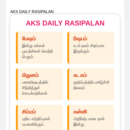
AKS DAILY RASIPALAN
AKS DAILY RASIPALAN
மேஷம்
ரிஷபம்
இன்று உங்கள்
உடல் நலம் சிறப்பாக
முயற்சிகள் வெற்றி
இருக்கும்.
பெறும்.
மிதுனம்
கடகம்
பணவிஷயத்தில்
குடும்பத்தில் மகிழ்ச்சி
சிந்தித்துச்
நிலவும்.
செயல்படுங்கள்.
சிம்மம்
கன்னி
புதிய சந்திப்புகள்
அதிர்ஷ்டமான நாள்
பயனளிக்கும்.
இன்று.