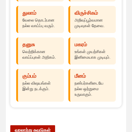
துலாம்
விருச்சிகம்
வேலை தொடர்பான
அறிவுப்பூர்வமான
நல்ல வாய்ப்பு வரும்.
முடிவுகள் தேவை.
தனுசு
மகரம்
வெற்றிக்கான
உங்கள் முயற்சிகள்
வாய்ப்புகள் அதிகம்.
இனிமையாக முடியும்.
கும்பம்
மீனம்
நல்ல விஷயங்கள்
நண்பர்களிடையே
இன்று நடக்கும்.
நல்ல ஒற்றுமை
உருவாகும்.
வரலாற்று சுவடுகள்