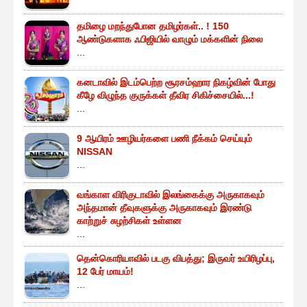
தமிழை மறந்துபோன தமிழர்கள்.. ! 150
ஆண்டுகளாக ஃபிஜியில் வாழும் மக்களின் நிலை
...
கனடாவில் இடம்பெற்ற சூரசம்ஹார நிகழ்வின் போது
கீழே விழுந்த குருக்கள் தீவிர சிகிச்சையில்...!
...
9 ஆயிரம் ஊழியர்களை பணி நீக்கம் செய்யும்
NISSAN
...
வங்காள விரிகுடாவில் இலங்கைக்கு அருகாகவும்
அந்தமான் தீவுகளுக்கு அருகாகவும் இரண்டு
காற்றுச் சுழற்சிகள் உள்ளன
...
தென்கொரியாவில் படகு விபத்து; இருவர் உயிரிழப்பு,
12 பேர் மாயம்!
...