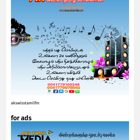
akswisstamilfm
for ads