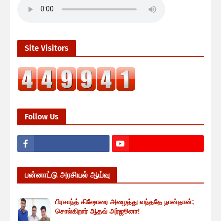
Site Visitors
Follow Us
பன்னாட்டு அரசியல் ஆய்வு
பிரசாந்த் கிஷோரை அழைத்து வந்ததே நான்தான்;
சொல்கிறார் ஆதவ் அர்ஜூனா!
...