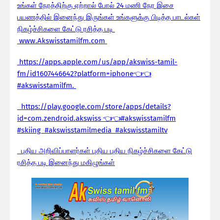
உங்கள் நேரத்திற்கு ஏற்றால் போல் 24 மணி நேர இசை
பயணத்தில் இனைந்து இருங்கள் உங்களுக்கு பிடித்த பாடல்கள்
நிகழ்ச்சிகளை கேட்டு ரசித்த படி
www.Akswisstamilfm.com
https://apps.apple.com/us/app/akswiss-tamil-
fm/id1607446642?platform=iphone👈👈
#akswisstamilfm.
https://play.google.com/store/apps/details?
id=com.zendroid.akswiss 👈👈#akswisstamilfm
#skiing #akswisstamilmedia #akswisstamiltv
புதிய அறிவிப்பாளர்கள் புதிய புதிய நிகழ்ச்சிகளை கேட்டு
ரசித்த படி இனைந்து மகிழுங்கள்