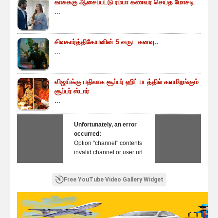
காசுக்கு ஆசைப்பட்டு ரம்பா கணவர் செய்த மோசடி
...
சிவகார்த்திகேயனின் 5 வருட கனவு..
...
விஜய்க்கு பதிலாக சூப்பர் ஹிட் படத்தில் களமிறங்கும்
சூப்பர் ஸ்டார்
...
Unfortunately, an error
occurred:
Option "channel" contents
invalid channel or user url.
Free YouTube Video Gallery Widget