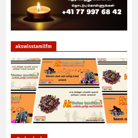
akswisstamilfm