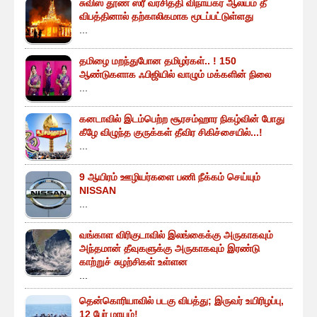
சுவிஸ் தூண் ஸ்ரீ வரசித்தி விநாயகர் ஆலயம் தீ
விபத்தினால் தற்காலிகமாக மூடப்பட்டுள்ளது
...
தமிழை மறந்துபோன தமிழர்கள்.. ! 150
ஆண்டுகளாக ஃபிஜியில் வாழும் மக்களின் நிலை
...
கனடாவில் இடம்பெற்ற சூரசம்ஹார நிகழ்வின் போது
கீழே விழுந்த குருக்கள் தீவிர சிகிச்சையில்...!
...
9 ஆயிரம் ஊழியர்களை பணி நீக்கம் செய்யும்
NISSAN
...
வங்காள விரிகுடாவில் இலங்கைக்கு அருகாகவும்
அந்தமான் தீவுகளுக்கு அருகாகவும் இரண்டு
காற்றுச் சுழற்சிகள் உள்ளன
...
தென்கொரியாவில் படகு விபத்து; இருவர் உயிரிழப்பு,
12 பேர் மாயம்!