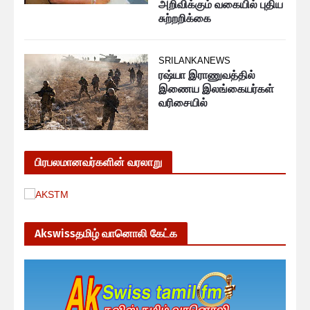
அறிவிக்கும் வகையில் புதிய
சுற்றறிக்கை
SRILANKANEWS
ரஷ்யா இராணுவத்தில்
இணைய இலங்கையர்கள்
வரிசையில்
பிரபலமானவர்களின் வரலாறு
Akswissதமிழ் வானொலி கேட்க