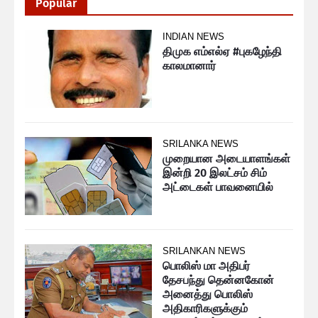
Popular
INDIAN NEWS
திமுக எம்எல்ஏ #புகழேந்தி
காலமானார்
SRILANKA NEWS
முறையான அடையாளங்கள்
இன்றி 20 இலட்சம் சிம்
அட்டைகள் பாவனையில்
SRILANKAN NEWS
பொலிஸ் மா அதிபர்
தேசபந்து தென்னகோன்
அனைத்து பொலிஸ்
அதிகாரிகளுக்கும்