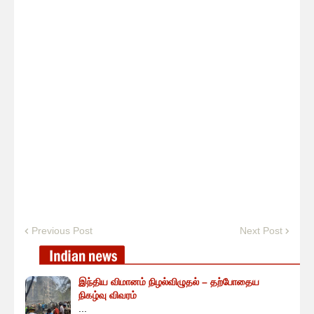
Previous Post
Next Post
இந்திய விமானம் நிழல்விழுதல் – தற்போதைய
நிகழ்வு விவரம்
...