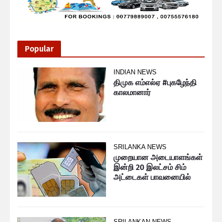
Popular
INDIAN NEWS
திமுக எம்எல்ஏ #புகழேந்தி
காலமானார்
SRILANKA NEWS
முறையான அடையாளங்கள்
இன்றி 20 இலட்சம் சிம்
அட்டைகள் பாவனையில்
SRILANKAN NEWS