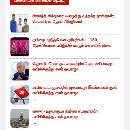
பன்னாட்டு அரசியல் ஆய்வு
பிரசாந்த் கிஷோரை அழைத்து வந்ததே நான்தான்;
சொல்கிறார் ஆதவ் அர்ஜூனா!
...
தமிழை மறந்துபோன தமிழர்கள்.. ! 150
ஆண்டுகளாக ஃபிஜியில் வாழும் மக்களின் நிலை
...
ஹென்றி கீசிங்கரும் வரலாற்றில் அவர் வகிபாகமும்
சுவிசிலிருந்து சண் தவராஜா
...
சுவிஸ் நாடாளுமன்றில் முதலாவது இலங்கையர் குரல்
சுவிசிலிருந்து சண் தவராஜா.....
...
காஸா - உருவாகுமா நிரந்தர சமாதானம்?
சுவிசிலிருந்து சண் தவராஜா
...