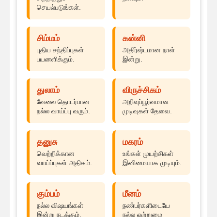
செயல்படுங்கள்.
சிம்மம்
கன்னி
புதிய சந்திப்புகள்
அதிர்ஷ்டமான நாள்
பயனளிக்கும்.
இன்று.
துலாம்
விருச்சிகம்
வேலை தொடர்பான
அறிவுப்பூர்வமான
நல்ல வாய்ப்பு வரும்.
முடிவுகள் தேவை.
தனுசு
மகரம்
வெற்றிக்கான
உங்கள் முயற்சிகள்
வாய்ப்புகள் அதிகம்.
இனிமையாக முடியும்.
கும்பம்
மீனம்
நல்ல விஷயங்கள்
நண்பர்களிடையே
இன்று நடக்கும்.
நல்ல ஒற்றுமை