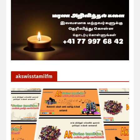
akswisstamilfm