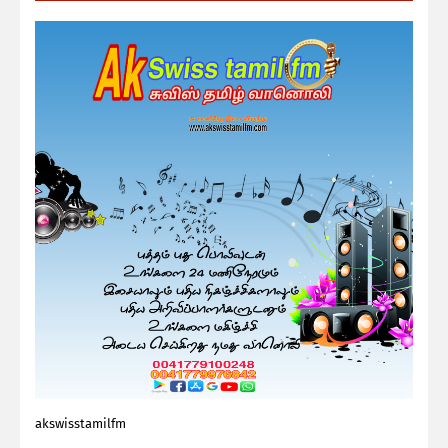
akswisstamilfm