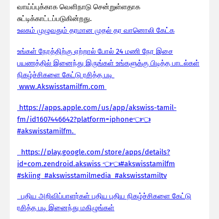
வாய்ப்புக்காக வெளிநாடு சென்றுள்ளதாக
சுட்டிக்காட்டப்படுகின்றது.
உலகம் முழுவதும் தரமான முதல் தர வானொலி கேட்க
உங்கள் நேரத்திற்கு ஏற்றால் போல் 24 மணி நேர இசை
பயணத்தில் இனைந்து இருங்கள் உங்களுக்கு பிடித்த பாடல்கள்
நிகழ்ச்சிகளை கேட்டு ரசித்த படி
www.Akswisstamilfm.com
https://apps.apple.com/us/app/akswiss-tamil-
fm/id1607446642?platform=iphone👈👈
#akswisstamilfm.
https://play.google.com/store/apps/details?
id=com.zendroid.akswiss 👈👈#akswisstamilfm
#skiing #akswisstamilmedia #akswisstamiltv
புதிய அறிவிப்பாளர்கள் புதிய புதிய நிகழ்ச்சிகளை கேட்டு
ரசித்த படி இனைந்து மகிழுங்கள்