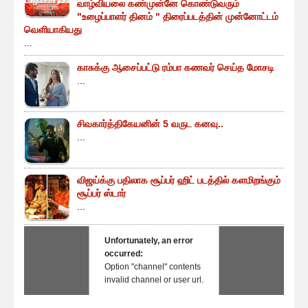
வாழ்வியலை கண்முன்னே கொண்டுவரும்
"உழைப்பாளர் தினம் " திரைப்படத்தின் முன்னோட்டம்
வெளியாகியது
...
காசுக்கு ஆசைப்பட்டு ரம்பா கணவர் செய்த மோசடி
...
சிவகார்த்திகேயனின் 5 வருட கனவு..
...
விஜய்க்கு பதிலாக சூப்பர் ஹிட் படத்தில் களமிறங்கும்
சூப்பர் ஸ்டார்
...
Unfortunately, an error
occurred:
Option "channel" contents
invalid channel or user url.