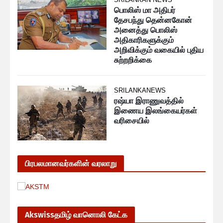
பொலிஸ் மா அதிபர்
தேசபந்து தென்னகோன்
அனைத்து பொலிஸ்
அதிகாரிகளுக்கும்
அறிவிக்கும் வகையில் புதிய
சுற்றறிக்கை
SRILANKANEWS
ரஷ்யா இராணுவத்தில்
இணைய இலங்கையர்கள்
வரிசையில்
பிரபலமானவர்களின் வரலாறு
Akswissதமிழ் வானொலி கேட்க