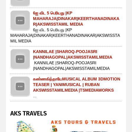
6ஐ விட 5 பெரியது |KP
MAHARAJA|DINAKAR|KEERTHANADINAKA
R|AKSWISSTAMIL MEDIA
6ஐ விட 5 பெரியது |KP
MAHARAJA|DINAKAR|KEERTHANADINAKAR|AKSWISSTA
MIL MEDIA
KANNILAE |SHAROQ-POOJASRI
|NANDHAGOPAL|AKSWISSTAMILMEDIA
KANNILAE |SHAROQ-POOJASRI
|NANDHAGOPAL|AKSWISSTAMILMEDIA
கண்ணகித்தாயேMUSICAL ALBUM 3DMOTION
TEASER | YANIMUSICAL | RUBAN
AKSWISSTAMILMEDIA |TSMEDIAWORKS
...
AKS TRAVELS