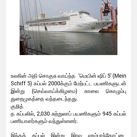
உலகின் அதி சொகுசு வாய்ந்த ‘மெயின் ஷிப் 5’ (Mein
Schiff 5) கப்பல் 2000க்கும் மேற்பட்ட பயணிகளுடன்
இன்று (செவ்வாய்க்கிழமை) காலை கொழும்பு
துறைமுகத்தை வந்தடைந்தது.
குறித்
த கப்பலில், 2,030 சுற்றுலாப் பயணிகளும் 945 கப்பல்
பணியாளர்களும் வந்துள்ளனர்.
இந்தக் கப்பல் இன்று இரவு ஹம்பாந்தோட்டை