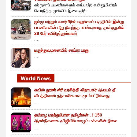
சுற்றுலாப் பயணிகளைக் காப்பாற்ற தன்னுயிரைக்
கொடுத்த முஸ்லிம் இளைஞர்! ...
ஜம்மு மற்றும் காஷ்மீரின் பஹல்காம் பகுதியில் இன்று
பயணிகளின் மீது நிகழ்ந்த பயங்கரவாத தாக்குதலில்
26 பேர் உயிரிழந்துள்ளனர்
...
மருத்துவமனையில் சாய்ரா பானு
...
சுவிஸ் தூண் ஸ்ரீ வரசித்தி விநாயகர் ஆலயம் தீ
விபத்தினால் தற்காலிகமாக மூடப்பட்டுள்ளது
...
தமிழை மறந்துபோன தமிழர்கள்.. ! 150
ஆண்டுகளாக ஃபிஜியில் வாழும் மக்களின் நிலை
...