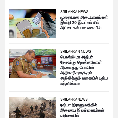
SRILANKA NEWS
முறையான அடையாளங்கள்
இன்றி 20 இலட்சம் சிம்
அட்டைகள் பாவனையில்
SRILANKAN NEWS
பொலிஸ் மா அதிபர்
தேசபந்து தென்னகோன்
அனைத்து பொலிஸ்
அதிகாரிகளுக்கும்
அறிவிக்கும் வகையில் புதிய
சுற்றறிக்கை
SRILANKANEWS
ரஷ்யா இராணுவத்தில்
இணைய இலங்கையர்கள்
வரிசையில்