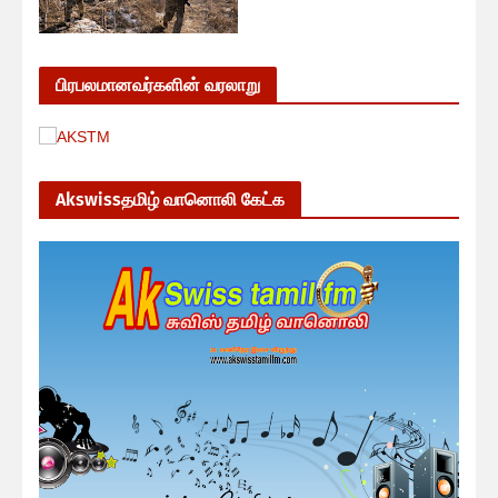
பிரபலமானவர்களின் வரலாறு
Akswissதமிழ் வானொலி கேட்க