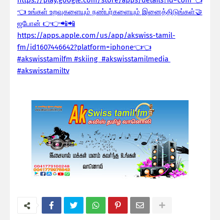
👈 உங்கள் உறவுகளையும் நண்பர்களையும் இனைத்திடுங்கள்🤝
ஜபோன் 👉👉📲📲
https://apps.apple.com/us/app/akswiss-tamil-
fm/id1607446642?platform=iphone👈👈
#akswisstamilfm #skiing #akswisstamilmedia
#akswisstamiltv