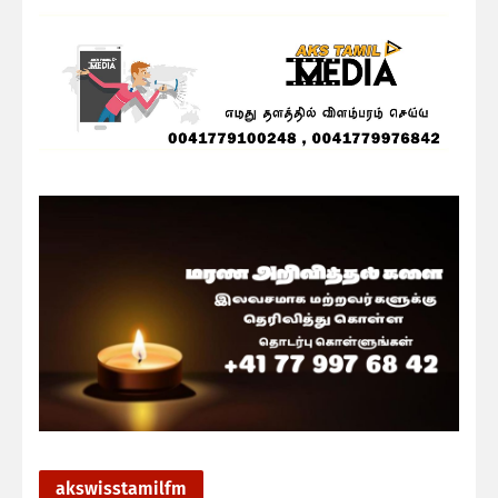
akswisstamilfm