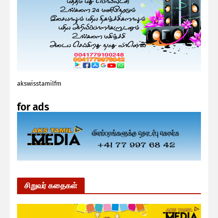
akswisstamilfm
for ads
சிறுவர் கதைகள்