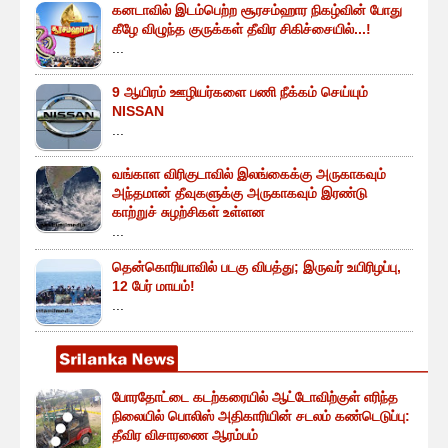
கனடாவில் இடம்பெற்ற சூரசம்ஹார நிகழ்வின் போது
கீழே விழுந்த குருக்கள் தீவிர சிகிச்சையில்...!
...
9 ஆயிரம் ஊழியர்களை பணி நீக்கம் செய்யும்
NISSAN
...
வங்காள விரிகுடாவில் இலங்கைக்கு அருகாகவும்
அந்தமான் தீவுகளுக்கு அருகாகவும் இரண்டு
காற்றுச் சுழற்சிகள் உள்ளன
...
தென்கொரியாவில் படகு விபத்து; இருவர் உயிரிழப்பு,
12 பேர் மாயம்!
...
போரதோட்டை கடற்கரையில் ஆட்டோவிற்குள் எரிந்த
நிலையில் பொலிஸ் அதிகாரியின் சடலம் கண்டெடுப்பு:
தீவிர விசாரணை ஆரம்பம்