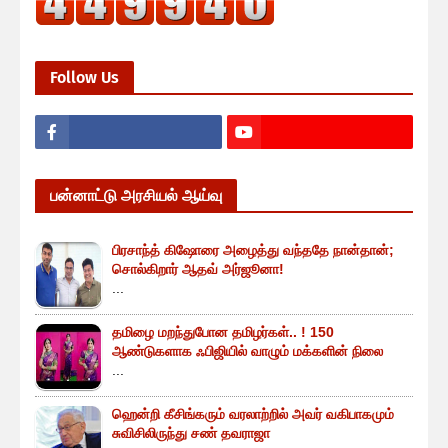
Follow Us
பன்னாட்டு அரசியல் ஆய்வு
பிரசாந்த் கிஷோரை அழைத்து வந்ததே நான்தான்;
சொல்கிறார் ஆதவ் அர்ஜூனா!
...
தமிழை மறந்துபோன தமிழர்கள்.. ! 150
ஆண்டுகளாக ஃபிஜியில் வாழும் மக்களின் நிலை
...
ஹென்றி கீசிங்கரும் வரலாற்றில் அவர் வகிபாகமும்
சுவிசிலிருந்து சண் தவராஜா