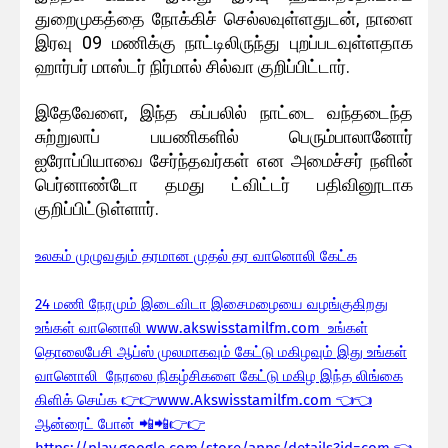
துறைமுகத்தை நோக்கிச் செல்லவுள்ளதுடன், நாளை
இரவு 09 மணிக்கு நாட்டிலிருந்து புறப்படவுள்ளதாக
ஹார்பர் மாஸ்டர் நிர்மால் சில்வா குறிப்பிட்டார்.
இதேவேளை, இந்த கப்பலில் நாட்டை வந்தடைந்த
சுற்றுலாப் பயணிகளில் பெரும்பாலானோர்
ஐரோப்பியாவை சேர்ந்தவர்கள் என அமைச்சர் நளின்
பெர்னாண்டோ தமது ட்விட்டர் பதிவினூடாக
குறிப்பிட்டுள்ளார்.
உலகம் முழுவதும் தரமான முதல் தர வானொலி கேட்க
24 மணி நேரமும் இடைவிடா இசைமழையை வழங்குகிறது
உங்கள் வானொலி www.akswisstamilfm.com உங்கள்
தொலைபேசி ஆப்ஸ் முலமாகவும் கேட்டு மகிழவும் இது உங்கள்
வானொலி நேரலை நிகழ்சிகளை கேட்டு மகிழ இந்த லிங்கை
கிளிக் செய்க 👉👉www.Akswisstamilfm.com 👈👈
ஆன்ரைட் போன் 📲📲👉👉
https://play.google.com/store/apps/details?id=com 👈