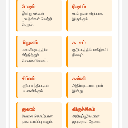
மேஷம்
ரிஷபம்
இன்று உங்கள்
உடல் நலம் சிறப்பாக
முயற்சிகள் வெற்றி
இருக்கும்.
பெறும்.
மிதுனம்
கடகம்
பணவிஷயத்தில்
குடும்பத்தில் மகிழ்ச்சி
சிந்தித்துச்
நிலவும்.
செயல்படுங்கள்.
சிம்மம்
கன்னி
புதிய சந்திப்புகள்
அதிர்ஷ்டமான நாள்
பயனளிக்கும்.
இன்று.
துலாம்
விருச்சிகம்
வேலை தொடர்பான
அறிவுப்பூர்வமான
நல்ல வாய்ப்பு வரும்.
முடிவுகள் தேவை.