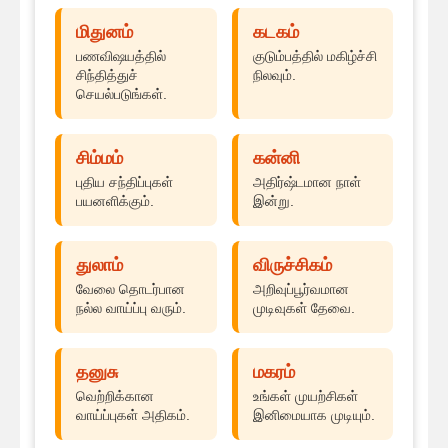
மிதுனம்
கடகம்
பணவிஷயத்தில்
குடும்பத்தில் மகிழ்ச்சி
சிந்தித்துச்
நிலவும்.
செயல்படுங்கள்.
சிம்மம்
கன்னி
புதிய சந்திப்புகள்
அதிர்ஷ்டமான நாள்
பயனளிக்கும்.
இன்று.
துலாம்
விருச்சிகம்
வேலை தொடர்பான
அறிவுப்பூர்வமான
நல்ல வாய்ப்பு வரும்.
முடிவுகள் தேவை.
தனுசு
மகரம்
வெற்றிக்கான
உங்கள் முயற்சிகள்
வாய்ப்புகள் அதிகம்.
இனிமையாக முடியும்.