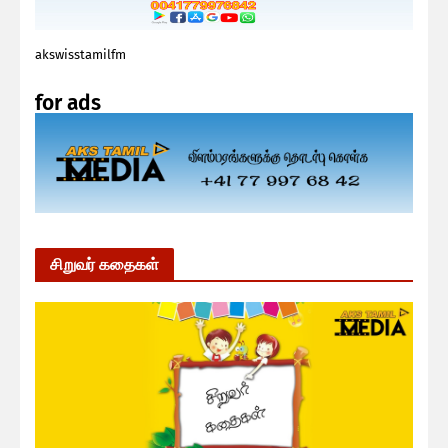
akswisstamilfm
for ads
சிறுவர் கதைகள்