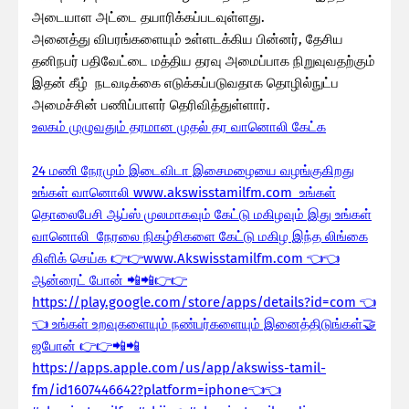
அடையாள அட்டை தயாரிக்கப்படவுள்ளது.
அனைத்து விபரங்களையும் உள்ளடக்கிய பின்னர், தேசிய
தனிநபர் பதிவேட்டை மத்திய தரவு அமைப்பாக நிறுவுவதற்கும்
இதன் கீழ் நடவடிக்கை எடுக்கப்படுவதாக தொழில்நுட்ப
அமைச்சின் பணிப்பாளர் தெரிவித்துள்ளார்.
உலகம் முழுவதும் தரமான முதல் தர வானொலி கேட்க
24 மணி நேரமும் இடைவிடா இசைமழையை வழங்குகிறது
உங்கள் வானொலி www.akswisstamilfm.com உங்கள்
தொலைபேசி ஆப்ஸ் முலமாகவும் கேட்டு மகிழவும் இது உங்கள்
வானொலி நேரலை நிகழ்சிகளை கேட்டு மகிழ இந்த லிங்கை
கிளிக் செய்க 👉👉www.Akswisstamilfm.com 👈👈
ஆன்ரைட் போன் 📲📲👉👉
https://play.google.com/store/apps/details?id=com 👈
👈 உங்கள் உறவுகளையும் நண்பர்களையும் இனைத்திடுங்கள்🤝
ஜபோன் 👉👉📲📲
https://apps.apple.com/us/app/akswiss-tamil-
fm/id1607446642?platform=iphone👈👈