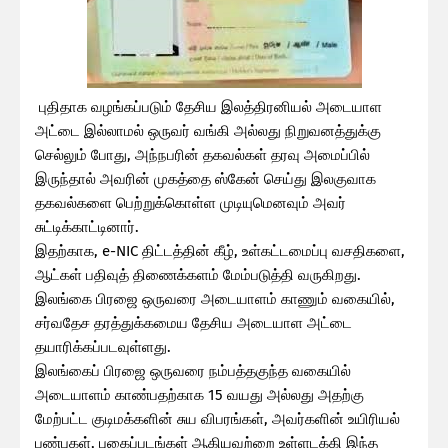
புதிதாக வழங்கப்படும் தேசிய இலத்திரனியல் அடையாள
அட்டை இல்லாமல் ஒருவர் வங்கி அல்லது நிறுவனத்துக்கு
செல்லும் போது, அந்நபரின் தகவல்கள் தரவு அமைப்பில்
இருந்தால் அவரின் முகத்தை ஸ்கேன் செய்து இலகுவாக
தகவல்களை பெற்றுக்கொள்ள முடியுமெனவும் அவர்
சுட்டிக்காட்டினார்.
இதற்காக, e-NIC திட்டத்தின் கீழ், உள்கட்டமைப்பு வசதிகளை,
ஆட்கள் பதிவுத் திணைக்களம் மேம்படுத்தி வருகிறது.
இலங்கை பிரஜை ஒருவரை அடையாளம் காணும் வகையில்,
சர்வதேச தரத்துக்கமைய தேசிய அடையாள அட்டை
தயாரிக்கப்படவுள்ளது.
இலங்கைப் பிரஜை ஒருவரை நம்பத்தகுந்த வகையில்
அடையாளம் காண்பதற்காக 15 வயது அல்லது அதற்கு
மேற்பட்ட குடிமக்களின் சுய விபரங்கள், அவர்களின் உயிரியல்
பண்புகள், புகைப்படங்கள் ஆகியவற்றை உள்ளடக்கி இந்த