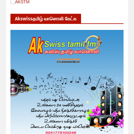
Akswissதமிழ் வானொலி கேட்க