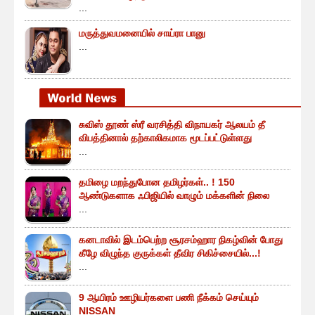
...
மருத்துவமனையில் சாய்ரா பானு
...
சுவிஸ் தூண் ஸ்ரீ வரசித்தி விநாயகர் ஆலயம் தீ
விபத்தினால் தற்காலிகமாக மூடப்பட்டுள்ளது
...
தமிழை மறந்துபோன தமிழர்கள்.. ! 150
ஆண்டுகளாக ஃபிஜியில் வாழும் மக்களின் நிலை
...
கனடாவில் இடம்பெற்ற சூரசம்ஹார நிகழ்வின் போது
கீழே விழுந்த குருக்கள் தீவிர சிகிச்சையில்...!
...
9 ஆயிரம் ஊழியர்களை பணி நீக்கம் செய்யும்
NISSAN