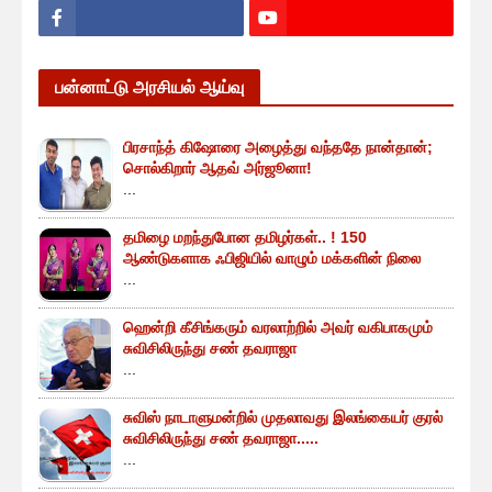
பன்னாட்டு அரசியல் ஆய்வு
பிரசாந்த் கிஷோரை அழைத்து வந்ததே நான்தான்;
சொல்கிறார் ஆதவ் அர்ஜூனா!
...
தமிழை மறந்துபோன தமிழர்கள்.. ! 150
ஆண்டுகளாக ஃபிஜியில் வாழும் மக்களின் நிலை
...
ஹென்றி கீசிங்கரும் வரலாற்றில் அவர் வகிபாகமும்
சுவிசிலிருந்து சண் தவராஜா
...
சுவிஸ் நாடாளுமன்றில் முதலாவது இலங்கையர் குரல்
சுவிசிலிருந்து சண் தவராஜா.....
...