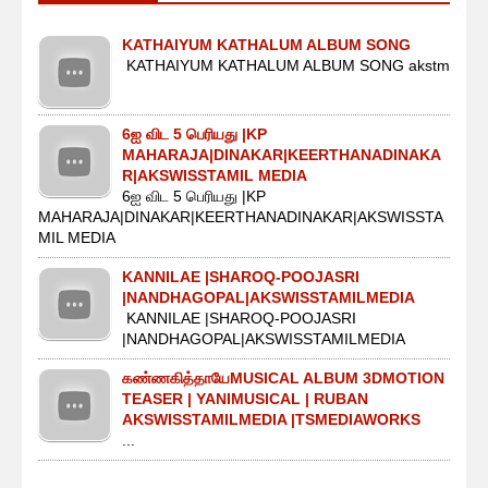
KATHAIYUM KATHALUM ALBUM SONG
KATHAIYUM KATHALUM ALBUM SONG akstm
6ஐ விட 5 பெரியது |KP
MAHARAJA|DINAKAR|KEERTHANADINAKA
R|AKSWISSTAMIL MEDIA
6ஐ விட 5 பெரியது |KP
MAHARAJA|DINAKAR|KEERTHANADINAKAR|AKSWISSTA
MIL MEDIA
KANNILAE |SHAROQ-POOJASRI
|NANDHAGOPAL|AKSWISSTAMILMEDIA
KANNILAE |SHAROQ-POOJASRI
|NANDHAGOPAL|AKSWISSTAMILMEDIA
கண்ணகித்தாயேMUSICAL ALBUM 3DMOTION
TEASER | YANIMUSICAL | RUBAN
AKSWISSTAMILMEDIA |TSMEDIAWORKS
...