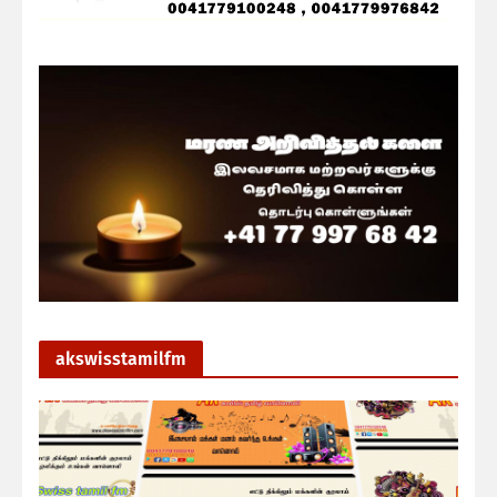
akswisstamilfm