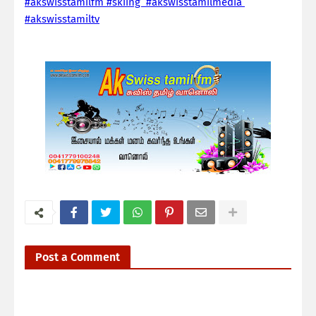
#akswisstamilfm #skiing #akswisstamilmedia
#akswisstamiltv
Post a Comment