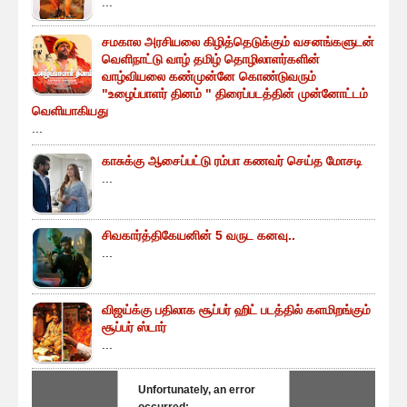
...
சமகால அரசியலை கிழித்தெடுக்கும் வசனங்களுடன்
வெளிநாட்டு வாழ் தமிழ் தொழிலாளர்களின்
வாழ்வியலை கண்முன்னே கொண்டுவரும்
"உழைப்பாளர் தினம் " திரைப்படத்தின் முன்னோட்டம்
வெளியாகியது
...
காசுக்கு ஆசைப்பட்டு ரம்பா கணவர் செய்த மோசடி
...
சிவகார்த்திகேயனின் 5 வருட கனவு..
...
விஜய்க்கு பதிலாக சூப்பர் ஹிட் படத்தில் களமிறங்கும்
சூப்பர் ஸ்டார்
...
Unfortunately, an error