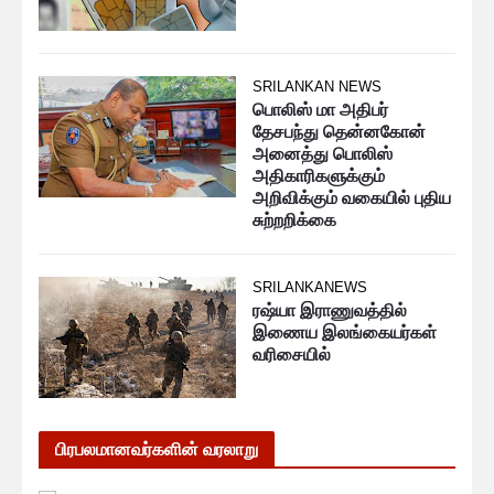
SRILANKAN NEWS
பொலிஸ் மா அதிபர்
தேசபந்து தென்னகோன்
அனைத்து பொலிஸ்
அதிகாரிகளுக்கும்
அறிவிக்கும் வகையில் புதிய
சுற்றறிக்கை
SRILANKANEWS
ரஷ்யா இராணுவத்தில்
இணைய இலங்கையர்கள்
வரிசையில்
பிரபலமானவர்களின் வரலாறு