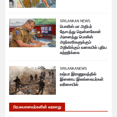
SRILANKAN NEWS
பொலிஸ் மா அதிபர்
தேசபந்து தென்னகோன்
அனைத்து பொலிஸ்
அதிகாரிகளுக்கும்
அறிவிக்கும் வகையில் புதிய
சுற்றறிக்கை
SRILANKANEWS
ரஷ்யா இராணுவத்தில்
இணைய இலங்கையர்கள்
வரிசையில்
பிரபலமானவர்களின் வரலாறு