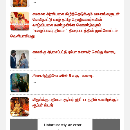
...
சமகால அரசியலை கிழித்தெடுக்கும் வசனங்களுடன்
வெளிநாட்டு வாழ் தமிழ் தொழிலாளர்களின்
வாழ்வியலை கண்முன்னே கொண்டுவரும்
"உழைப்பாளர் தினம் " திரைப்படத்தின் முன்னோட்டம்
வெளியாகியது
...
காசுக்கு ஆசைப்பட்டு ரம்பா கணவர் செய்த மோசடி
...
சிவகார்த்திகேயனின் 5 வருட கனவு..
...
விஜய்க்கு பதிலாக சூப்பர் ஹிட் படத்தில் களமிறங்கும்
சூப்பர் ஸ்டார்
...
Unfortunately, an error