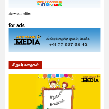
akswisstamilfm
for ads
சிறுவர் கதைகள்