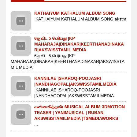
KATHAIYUM KATHALUM ALBUM SONG
KATHAIYUM KATHALUM ALBUM SONG akstm
6ஐ விட 5 பெரியது |KP
MAHARAJA|DINAKAR|KEERTHANADINAKA
R|AKSWISSTAMIL MEDIA
6ஐ விட 5 பெரியது |KP
MAHARAJA|DINAKAR|KEERTHANADINAKAR|AKSWISSTA
MIL MEDIA
KANNILAE |SHAROQ-POOJASRI
|NANDHAGOPAL|AKSWISSTAMILMEDIA
KANNILAE |SHAROQ-POOJASRI
|NANDHAGOPAL|AKSWISSTAMILMEDIA
கண்ணகித்தாயேMUSICAL ALBUM 3DMOTION
TEASER | YANIMUSICAL | RUBAN
AKSWISSTAMILMEDIA |TSMEDIAWORKS
...