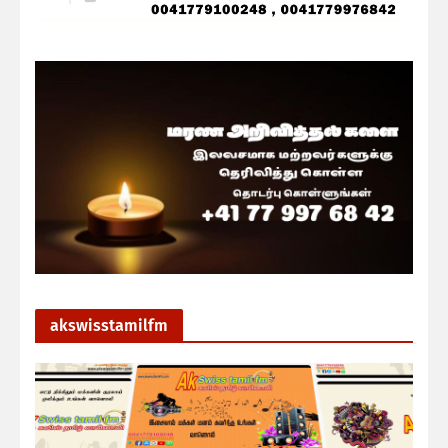
akswisstamilfm