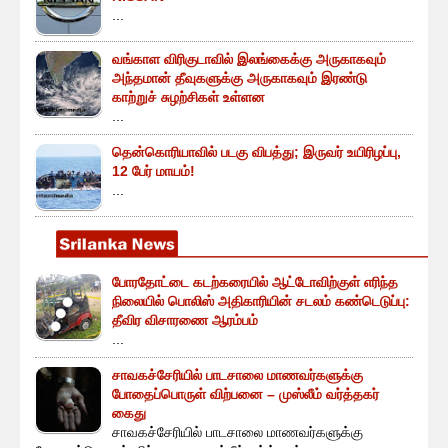
...
வங்காள விரிகுடாவில் இலங்கைக்கு அருகாகவும்
அந்தமான் தீவுகளுக்கு அருகாகவும் இரண்டு
காற்றுச் சுழற்சிகள் உள்ளன
...
தென்கொரியாவில் படகு விபத்து; இருவர் உயிரிழப்பு,
12 பேர் மாயம்!
...
போரதோட்டை கடற்கரையில் ஆட்டோவிற்குள் எரிந்த
நிலையில் பொலிஸ் அதிகாரியின் சடலம் கண்டெடுப்பு:
தீவிர விசாரணை ஆரம்பம்
...
சாவகச்சேரியில் பாடசாலை மாணவர்களுக்கு
போதைப்பொருள் விற்பனை – முஸ்லீம் வர்த்தகர்
கைது
சாவகச்சேரியில் பாடசாலை மாணவர்களுக்கு