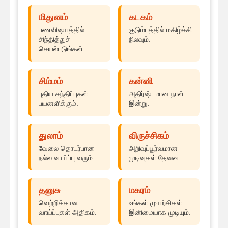
மிதுனம்
கடகம்
பணவிஷயத்தில்
குடும்பத்தில் மகிழ்ச்சி
சிந்தித்துச்
நிலவும்.
செயல்படுங்கள்.
சிம்மம்
கன்னி
புதிய சந்திப்புகள்
அதிர்ஷ்டமான நாள்
பயனளிக்கும்.
இன்று.
துலாம்
விருச்சிகம்
வேலை தொடர்பான
அறிவுப்பூர்வமான
நல்ல வாய்ப்பு வரும்.
முடிவுகள் தேவை.
தனுசு
மகரம்
வெற்றிக்கான
உங்கள் முயற்சிகள்
வாய்ப்புகள் அதிகம்.
இனிமையாக முடியும்.