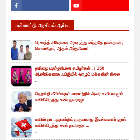
பன்னாட்டு அரசியல் ஆய்வு
பிரசாந்த் கிஷோரை அழைத்து வந்ததே நான்தான்;
சொல்கிறார் ஆதவ் அர்ஜூனா!
...
தமிழை மறந்துபோன தமிழர்கள்.. ! 150
ஆண்டுகளாக ஃபிஜியில் வாழும் மக்களின் நிலை
...
ஹென்றி கீசிங்கரும் வரலாற்றில் அவர் வகிபாகமும்
சுவிசிலிருந்து சண் தவராஜா
...
சுவிஸ் நாடாளுமன்றில் முதலாவது இலங்கையர் குரல்
சுவிசிலிருந்து சண் தவராஜா.....
...