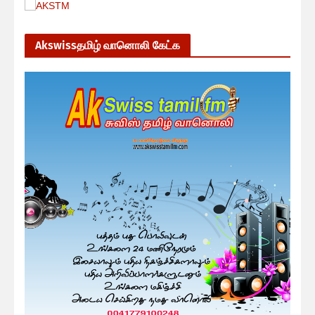
Akswissதமிழ் வானொலி கேட்க