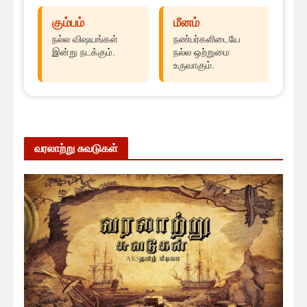
கும்பம்
மீனம்
நல்ல விஷயங்கள்
நண்பர்களிடையே
இன்று நடக்கும்.
நல்ல ஒற்றுமை
உருவாகும்.
வரலாற்று சுவடுகள்