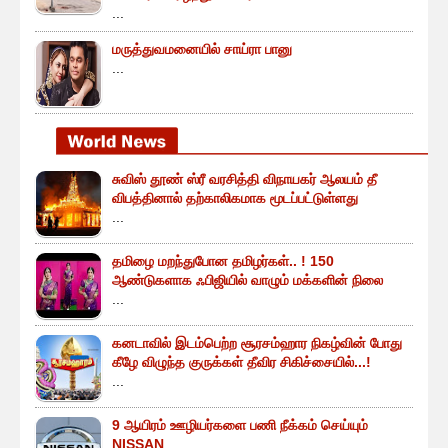
...
மருத்துவமனையில் சாய்ரா பானு
...
சுவிஸ் தூண் ஸ்ரீ வரசித்தி விநாயகர் ஆலயம் தீ
விபத்தினால் தற்காலிகமாக மூடப்பட்டுள்ளது
...
தமிழை மறந்துபோன தமிழர்கள்.. ! 150
ஆண்டுகளாக ஃபிஜியில் வாழும் மக்களின் நிலை
...
கனடாவில் இடம்பெற்ற சூரசம்ஹார நிகழ்வின் போது
கீழே விழுந்த குருக்கள் தீவிர சிகிச்சையில்...!
...
9 ஆயிரம் ஊழியர்களை பணி நீக்கம் செய்யும்
NISSAN