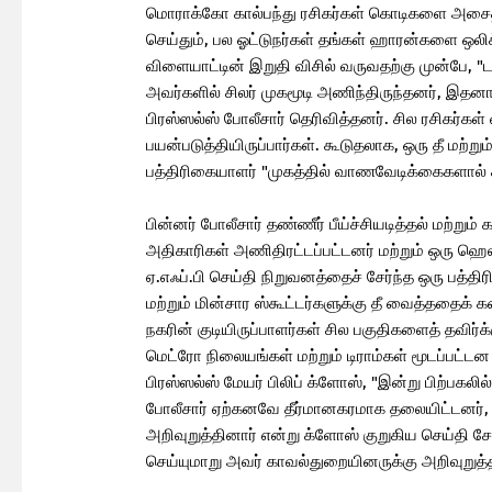
மொராக்கோ கால்பந்து ரசிகர்கள் கொடிகளை அசை
செய்தும், பல ஓட்டுநர்கள் தங்கள் ஹாரன்களை ஒலி
விளையாட்டின் இறுதி விசில் வருவதற்கு முன்பே,
அவர்களில் சிலர் முகமூடி அணிந்திருந்தனர், இதனால
பிரஸ்ஸல்ஸ் போலீசார் தெரிவித்தனர். சில ரசிகர்க
பயன்படுத்தியிருப்பார்கள். கூடுதலாக, ஒரு தீ மற்ற
பத்திரிகையாளர் "முகத்தில் வாணவேடிக்கைகளால் 
பின்னர் போலீசார் தண்ணீர் பீய்ச்சியடித்தல் மற்றும
அதிகாரிகள் அணிதிரட்டப்பட்டனர் மற்றும் ஒரு ஹெலிக
ஏ.எஃப்.பி செய்தி நிறுவனத்தைச் சேர்ந்த ஒரு பத்திர
மற்றும் மின்சார ஸ்கூட்டர்களுக்கு தீ வைத்ததைக் க
நகரின் குடியிருப்பாளர்கள் சில பகுதிகளைத் தவிர்
மெட்ரோ நிலையங்கள் மற்றும் டிராம்கள் மூடப்பட்டன
பிரஸ்ஸல்ஸ் மேயர் பிலிப் க்ளோஸ், "இன்று பிற்பகல
போலீசார் ஏற்கனவே தீர்மானகரமாக தலையிட்டனர்,
அறிவுறுத்தினார் என்று க்ளோஸ் குறுகிய செய்தி 
செய்யுமாறு அவர் காவல்துறையினருக்கு அறிவுறுத்த