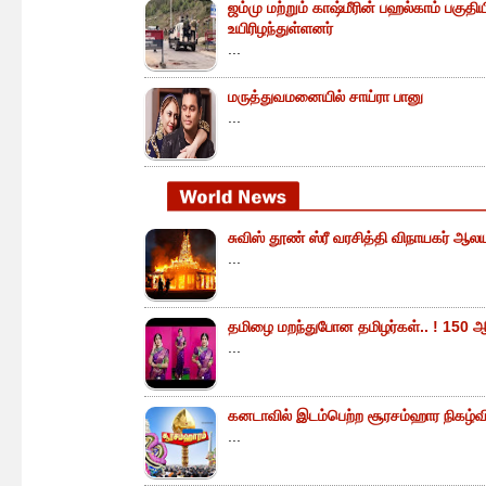
ஜம்மு மற்றும் காஷ்மீரின் பஹல்காம் பகுத
உயிரிழந்துள்ளனர்
...
மருத்துவமனையில் சாய்ரா பானு
...
சுவிஸ் தூண் ஸ்ரீ வரசித்தி விநாயகர் ஆலய
...
தமிழை மறந்துபோன தமிழர்கள்.. ! 150 ஆ
...
கனடாவில் இடம்பெற்ற சூரசம்ஹார நிகழ்வின்
...