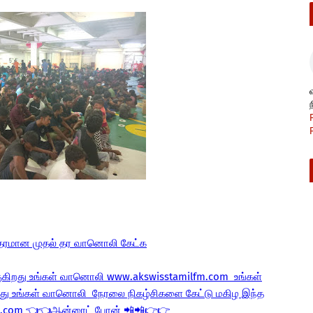
் தரமான முதல் தர வானொலி கேட்க
ிறது உங்கள் வானொலி www.akswisstamilfm.com உங்கள்
இது உங்கள் வானொலி நேரலை நிகழ்சிகளை கேட்டு மகிழ இந்த
fm.com 👈👈ஆன்ரைட் போன் 📲📲👉👉