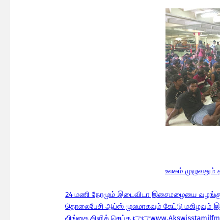
உலகம் முழுவதும
24 மணி நேரமும் இடைவிடா இசைமழையை வழங்குக
தொலைபேசி ஆப்ஸ் முலமாகவும் கேட்டு மகிழவும் 
லிங்கை கிளிக் செய்க 👉👉www.Akswisstamil