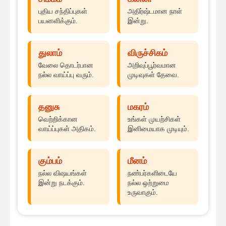
புதிய சந்திப்புகள்
அதிர்ஷ்டமான நாள்
பயனளிக்கும்.
இன்று.
துலாம்
விருச்சிகம்
வேலை தொடர்பான
அறிவுப்பூர்வமான
நல்ல வாய்ப்பு வரும்.
முடிவுகள் தேவை.
தனுசு
மகரம்
வெற்றிக்கான
உங்கள் முயற்சிகள்
வாய்ப்புகள் அதிகம்.
இனிமையாக முடியும்.
கும்பம்
மீனம்
நல்ல விஷயங்கள்
நண்பர்களிடையே
இன்று நடக்கும்.
நல்ல ஒற்றுமை
உருவாகும்.