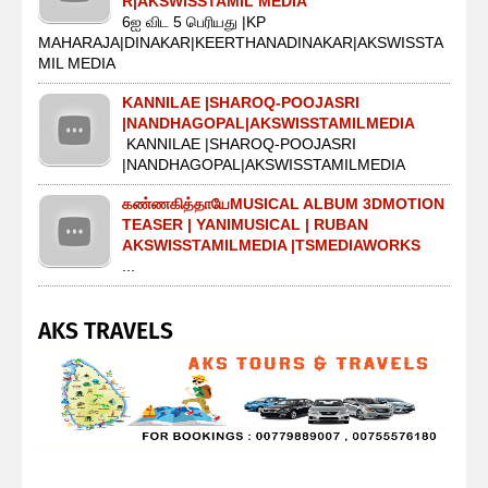
R|AKSWISSTAMIL MEDIA
6ஐ விட 5 பெரியது |KP
MAHARAJA|DINAKAR|KEERTHANADINAKAR|AKSWISSTA
MIL MEDIA
KANNILAE |SHAROQ-POOJASRI
|NANDHAGOPAL|AKSWISSTAMILMEDIA
KANNILAE |SHAROQ-POOJASRI
|NANDHAGOPAL|AKSWISSTAMILMEDIA
கண்ணகித்தாயேMUSICAL ALBUM 3DMOTION
TEASER | YANIMUSICAL | RUBAN
AKSWISSTAMILMEDIA |TSMEDIAWORKS
...
AKS TRAVELS