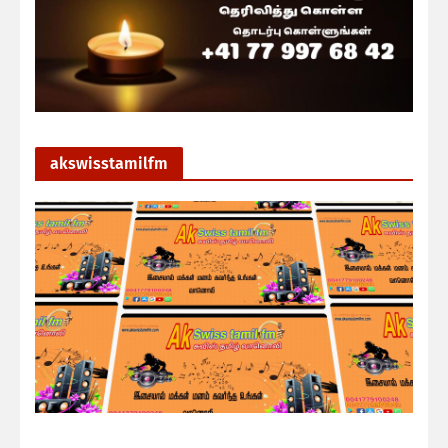
akswisstamilfm