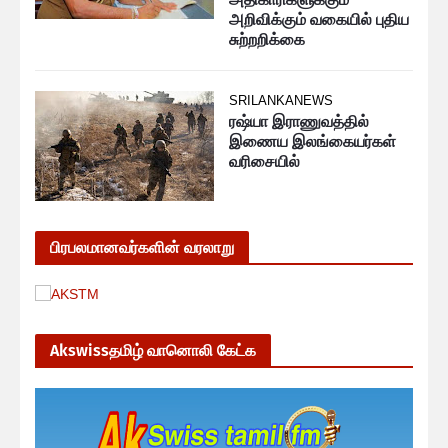
அறிவிக்கும் வகையில் புதிய
சுற்றறிக்கை
SRILANKANEWS
ரஷ்யா இராணுவத்தில்
இணைய இலங்கையர்கள்
வரிசையில்
பிரபலமானவர்களின் வரலாறு
Akswissதமிழ் வானொலி கேட்க