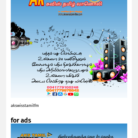
akswisstamilfm
for ads