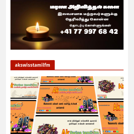
akswisstamilfm