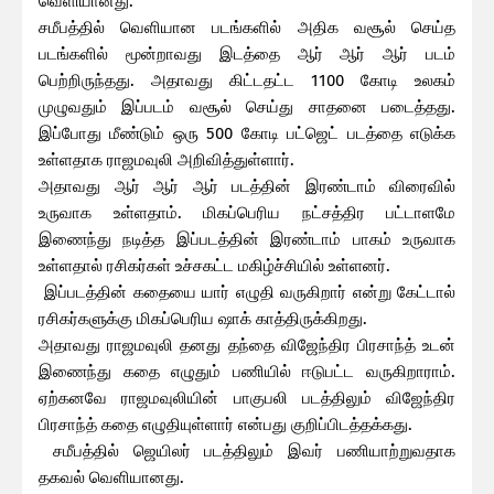
வெளியானது.
சமீபத்தில் வெளியான படங்களில் அதிக வசூல் செய்த
படங்களில் மூன்றாவது இடத்தை ஆர் ஆர் ஆர் படம்
பெற்றிருந்தது. அதாவது கிட்டதட்ட 1100 கோடி உலகம்
முழுவதும் இப்படம் வசூல் செய்து சாதனை படைத்தது.
இப்போது மீண்டும் ஒரு 500 கோடி பட்ஜெட் படத்தை எடுக்க
உள்ளதாக ராஜமவுலி அறிவித்துள்ளார்.
அதாவது ஆர் ஆர் ஆர் படத்தின் இரண்டாம் விரைவில்
உருவாக உள்ளதாம். மிகப்பெரிய நட்சத்திர பட்டாளமே
இணைந்து நடித்த இப்படத்தின் இரண்டாம் பாகம் உருவாக
உள்ளதால் ரசிகர்கள் உச்சகட்ட மகிழ்ச்சியில் உள்ளனர்.
இப்படத்தின் கதையை யார் எழுதி வருகிறார் என்று கேட்டால்
ரசிகர்களுக்கு மிகப்பெரிய ஷாக் காத்திருக்கிறது.
அதாவது ராஜமவுலி தனது தந்தை விஜேந்திர பிரசாந்த் உடன்
இணைந்து கதை எழுதும் பணியில் ஈடுபட்ட வருகிறாராம்.
ஏற்கனவே ராஜமவுலியின் பாகுபலி படத்திலும் விஜேந்திர
பிரசாந்த் கதை எழுதியுள்ளார் என்பது குறிப்பிடத்தக்கது.
சமீபத்தில் ஜெயிலர் படத்திலும் இவர் பணியாற்றுவதாக
தகவல் வெளியானது.