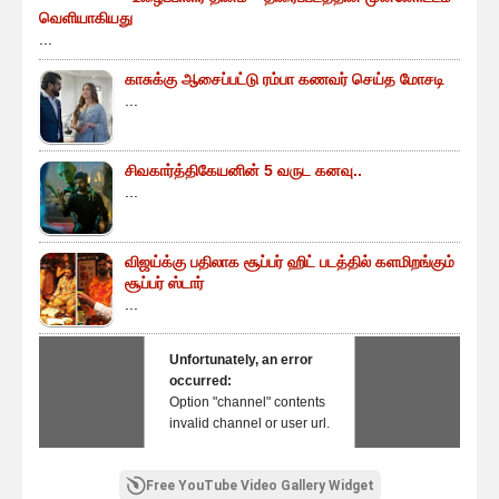
வெளியாகியது
...
காசுக்கு ஆசைப்பட்டு ரம்பா கணவர் செய்த மோசடி
...
சிவகார்த்திகேயனின் 5 வருட கனவு..
...
விஜய்க்கு பதிலாக சூப்பர் ஹிட் படத்தில் களமிறங்கும்
சூப்பர் ஸ்டார்
...
Unfortunately, an error
occurred:
Option "channel" contents
invalid channel or user url.
Free YouTube Video Gallery Widget