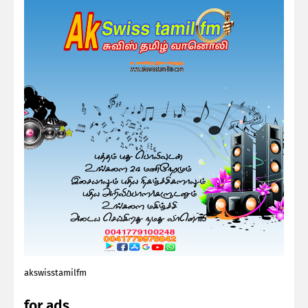
akswisstamilfm
for ads