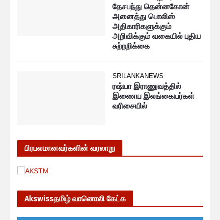
தேசபந்து தென்னகோன்
அனைத்து பொலிஸ்
அதிகாரிகளுக்கும்
அறிவிக்கும் வகையில் புதிய
சுற்றறிக்கை
SRILANKANEWS
ரஷ்யா இராணுவத்தில்
இணைய இலங்கையர்கள்
வரிசையில்
பிரபலமானவர்களின் வரலாறு
Akswissதமிழ் வானொலி கேட்க