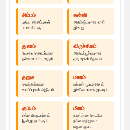
சிம்மம்
கன்னி
புதிய சந்திப்புகள்
அதிர்ஷ்டமான நாள்
பயனளிக்கும்.
இன்று.
துலாம்
விருச்சிகம்
வேலை தொடர்பான
அறிவுப்பூர்வமான
நல்ல வாய்ப்பு வரும்.
முடிவுகள் தேவை.
தனுசு
மகரம்
வெற்றிக்கான
உங்கள் முயற்சிகள்
வாய்ப்புகள் அதிகம்.
இனிமையாக முடியும்.
கும்பம்
மீனம்
நல்ல விஷயங்கள்
நண்பர்களிடையே
இன்று நடக்கும்.
நல்ல ஒற்றுமை
உருவாகும்.