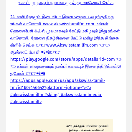
உலகம் முழுவதும் தரமான முதல் தர வானொலி கேட்க
24 மணி நேரமும் இடைவிடா இசைமழையை வழங்குகிறது
உங்கள் வானொலி www.akswisstamilfm.com உங்கள்
தொலைபேசி ஆப்ஸ் முலமாகவும் கேட்டு மகிழவும் இது உங்கள்
வானொலி நேரலை நிகழ்சிகளை கேட்டு மகிழ இந்த லிங்கை
கிளிக் செய்க 👉👉www.Akswisstamilfm.com 👈👈
ஆன்ரைட் போன் 📲📲👉👉
https://play.google.com/store/apps/details?id=com 👈
👈 உங்கள் உறவுகளையும் நண்பர்களையும் இனைத்திடுங்கள்🤝
ஜபோன் 👉👉📲📲
https://apps.apple.com/us/app/akswiss-tamil-
fm/id1607446642?platform=iphone👈👈
#akswisstamilfm #skiing #akswisstamilmedia
#akswisstamiltv