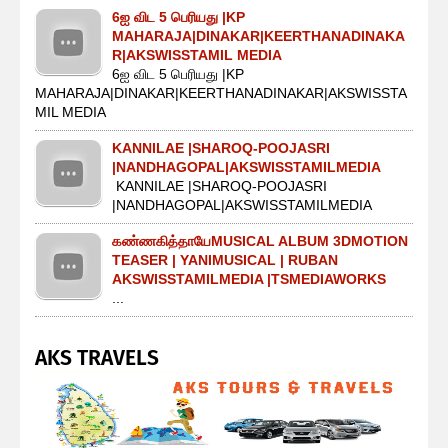
6ஐ விட 5 பெரியது |KP
MAHARAJA|DINAKAR|KEERTHANADINAKA
R|AKSWISSTAMIL MEDIA
6ஐ விட 5 பெரியது |KP
MAHARAJA|DINAKAR|KEERTHANADINAKAR|AKSWISSTA
MIL MEDIA
KANNILAE |SHAROQ-POOJASRI
|NANDHAGOPAL|AKSWISSTAMILMEDIA
KANNILAE |SHAROQ-POOJASRI
|NANDHAGOPAL|AKSWISSTAMILMEDIA
கண்ணகித்தாயேMUSICAL ALBUM 3DMOTION
TEASER | YANIMUSICAL | RUBAN
AKSWISSTAMILMEDIA |TSMEDIAWORKS
...
AKS TRAVELS