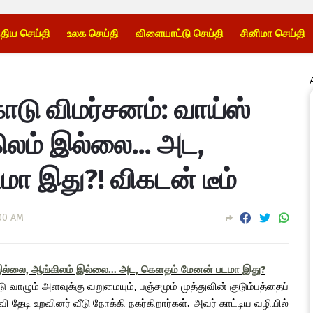
்திய செய்தி
உலக செய்தி
விளையாட்டு செய்தி
சினிமா செய்தி
ாடு விமர்சனம்: வாய்ஸ்
லம் இல்லை... அட,
 இது?! விகடன் டீம்
:00 AM
் இல்லை, ஆங்கிலம் இல்லை... அட, கௌதம் மேனன் படமா இது?
ம் அளவுக்கு வறுமையும், பஞ்சமும் முத்துவின் குடும்பத்தைப்
ி தேடி உறவினர் வீடு நோக்கி நகர்கிறார்கள். அவர் காட்டிய வழியில்