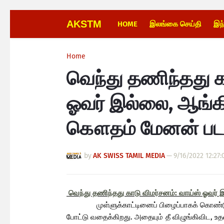
AKSTM
HOME
இலங்கை செய்தி
இந
Home
வெந்து தணிந்தது க
ஓவர் இல்லை, ஆங்கி
கௌதம் மேனன் படமா
by
AK SWISS TAMIL MEDIA
—
9/16/2022 12:27
வெந்து தணிந்தது காடு விமர்சனம்: வாய்ஸ் ஓவர
முள்ளுக்காட்டினைப் பிழைப்பாகக் கொண்டு வாழு
போட்டு வதைக்கிறது. அதையும் தீ விழுங்கிவிட, உதவ