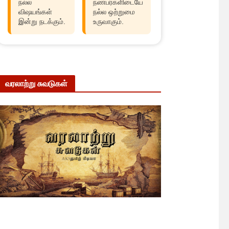
நல்ல
நண்பர்களிடையே
விஷயங்கள்
நல்ல ஒற்றுமை
இன்று நடக்கும்.
உருவாகும்.
வரலாற்று சுவடுகள்