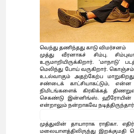
வெந்து தணிந்தது காடு விமர்சனம்
முத்து வீரனாகச் சிம்பு. சிம
உருமாறியிருக்கிறார். 'மாநாடு' ப
மெலிந்து போய் வருகிறார். கொஞ்ச
உடல்வாகும் அதற்கேற்ப மாறுகிறது
சண்டைக் காட்சியாகட்டும், என
நிமிடங்களைக் கிரகிக்கத் திணறுவ
செகண்டு இன்னிங்ஸ். ஹீரோயின் ச
என்றாலும் நன்றாகவே நடித்திருந்தார்
முத்துவின் தாயாராக ராதிகா. எதிர
மலையாளத்திலிருந்து இறக்குமதி செ