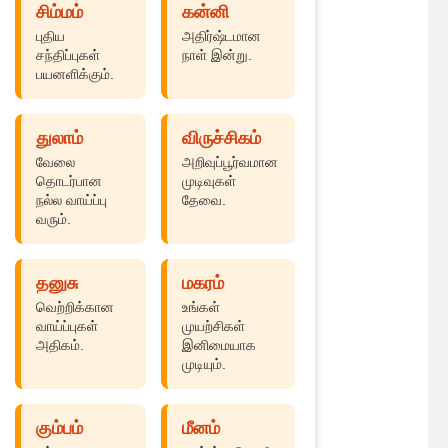
சிம்மம்
கன்னி
புதிய
அதிர்ஷ்டமான
சந்திப்புகள்
நாள் இன்று.
பயனளிக்கும்.
துலாம்
விருச்சிகம்
வேலை
அறிவுப்பூர்வமான
தொடர்பான
முடிவுகள்
நல்ல வாய்ப்பு
தேவை.
வரும்.
தனுசு
மகரம்
வெற்றிக்கான
உங்கள்
வாய்ப்புகள்
முயற்சிகள்
அதிகம்.
இனிமையாக
முடியும்.
கும்பம்
மீனம்