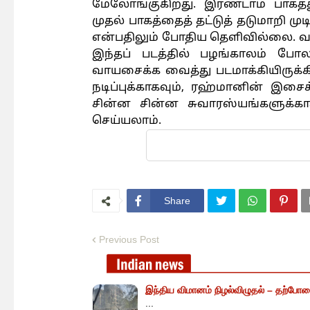
மேலோங்குகிறது. இரண்டாம் பாகத்து
முதல் பாகத்தைத் தட்டுத் தடுமாறி முட
என்பதிலும் போதிய தெளிவில்லை. வா
இந்தப் படத்தில் பழங்காலம் போல
வாயசைக்க வைத்து படமாக்கியிருக்க
நடிப்புக்காகவும், ரஹ்மானின் இசைக
சின்ன சின்ன சுவாரஸ்யங்களுக்கா
செய்யலாம்.
REVIE
Share
Previous Post
இந்திய விமானம் நிழல்விழுதல் – தற்போத
...