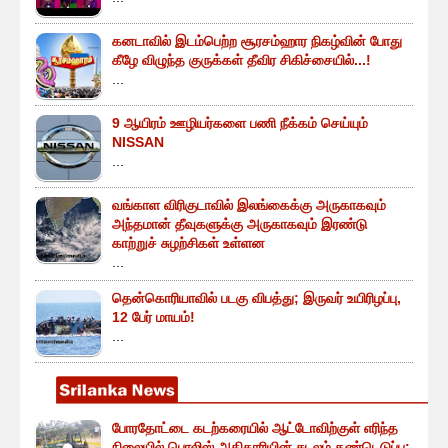
கனடாவில் இடம்பெற்ற சூரசம்ஹார நிகழ்வின் போது
கீழே விழுந்த குருக்கள் தீவிர சிகிச்சையில்...!
...
9 ஆயிரம் ஊழியர்களை பணி நீக்கம் செய்யும்
NISSAN
...
வங்காள விரிகுடாவில் இலங்கைக்கு அருகாகவும்
அந்தமான் தீவுகளுக்கு அருகாகவும் இரண்டு
காற்றுச் சுழற்சிகள் உள்ளன
...
தென்கொரியாவில் படகு விபத்து; இருவர் உயிரிழப்பு,
12 பேர் மாயம்!
...
போரதோட்டை கடற்கரையில் ஆட்டோவிற்குள் எரிந்த
நிலையில் பொலிஸ் அதிகாரியின் சடலம் கண்டெடுப்பு: