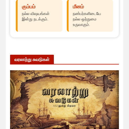
கும்பம்
மீனம்
நல்ல விஷயங்கள்
நண்பர்களிடையே
இன்று நடக்கும்.
நல்ல ஒற்றுமை
உருவாகும்.
வரலாற்று சுவடுகள்