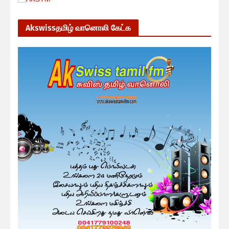
Akswissதமிழ் வானொலி கேட்க