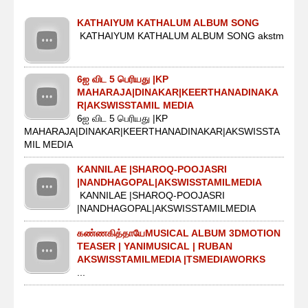
KATHAIYUM KATHALUM ALBUM SONG
KATHAIYUM KATHALUM ALBUM SONG akstm
6ஐ விட 5 பெரியது |KP
MAHARAJA|DINAKAR|KEERTHANADINAKA
R|AKSWISSTAMIL MEDIA
6ஐ விட 5 பெரியது |KP
MAHARAJA|DINAKAR|KEERTHANADINAKAR|AKSWISSTA
MIL MEDIA
KANNILAE |SHAROQ-POOJASRI
|NANDHAGOPAL|AKSWISSTAMILMEDIA
KANNILAE |SHAROQ-POOJASRI
|NANDHAGOPAL|AKSWISSTAMILMEDIA
கண்ணகித்தாயேMUSICAL ALBUM 3DMOTION
TEASER | YANIMUSICAL | RUBAN
AKSWISSTAMILMEDIA |TSMEDIAWORKS
...