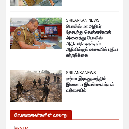
SRILANKAN NEWS
பொலிஸ் மா அதிபர்
தேசபந்து தென்னகோன்
அனைத்து பொலிஸ்
அதிகாரிகளுக்கும்
அறிவிக்கும் வகையில் புதிய
சுற்றறிக்கை
SRILANKANEWS
ரஷ்யா இராணுவத்தில்
இணைய இலங்கையர்கள்
வரிசையில்
பிரபலமானவர்களின் வரலாறு