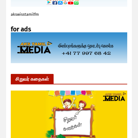
akswisstamilfm
for ads
சிறுவர் கதைகள்