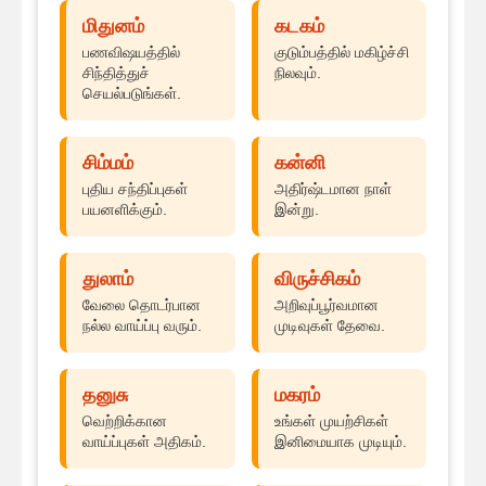
மிதுனம்
கடகம்
பணவிஷயத்தில்
குடும்பத்தில் மகிழ்ச்சி
சிந்தித்துச்
நிலவும்.
செயல்படுங்கள்.
சிம்மம்
கன்னி
புதிய சந்திப்புகள்
அதிர்ஷ்டமான நாள்
பயனளிக்கும்.
இன்று.
துலாம்
விருச்சிகம்
வேலை தொடர்பான
அறிவுப்பூர்வமான
நல்ல வாய்ப்பு வரும்.
முடிவுகள் தேவை.
தனுசு
மகரம்
வெற்றிக்கான
உங்கள் முயற்சிகள்
வாய்ப்புகள் அதிகம்.
இனிமையாக முடியும்.