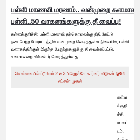
பள்ளி மாணவி மரணம்.. வன்முறை களமாக ம
பள்ளி..50 வாகனங்களுக்கு தீ வைப்பு!
கள்ளக்குறிச்சி: பள்ளி மாணவி தற்கொலைக்கு நீதி கேட்டு
நடைபெற்ற போராட்டத்தில் வன்முறை வெடித்துள்ள நிலையில், பள்ளி
வளாகத்திற்குள் இருந்த பேருந்துகளுக்கு தீ வைக்கப்பட்டு,
சமையலறை சிலிண்டர் வெடித்துள்ளது.
சென்னையில் ப்ரீமியம் 2 & 3 பிஹெச்கே கார்னர் வீடுகள் @94
லட்சம்* முதல்
கள்ள
க்குறி
ச்சி
மாவட்
டம்,
சின்ன