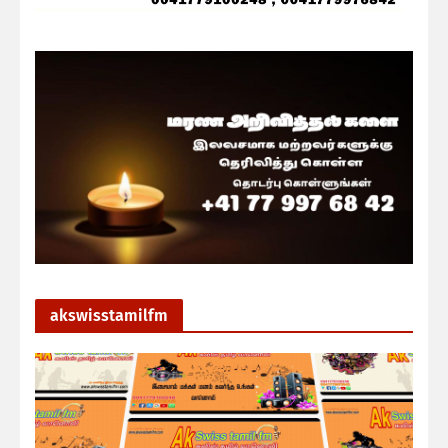
akswisstamilfm