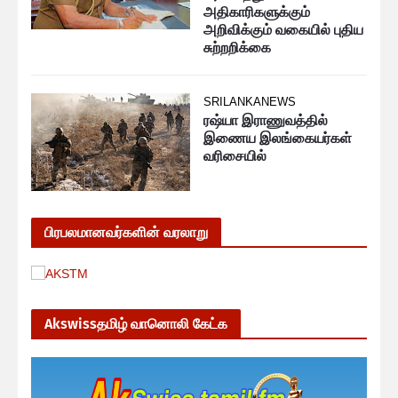
அதிகாரிகளுக்கும்
அறிவிக்கும் வகையில் புதிய
சுற்றறிக்கை
SRILANKANEWS
ரஷ்யா இராணுவத்தில்
இணைய இலங்கையர்கள்
வரிசையில்
பிரபலமானவர்களின் வரலாறு
Akswissதமிழ் வானொலி கேட்க