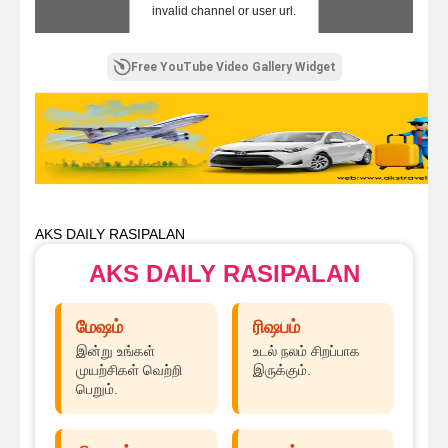
invalid channel or user url.
Free YouTube Video Gallery Widget
AKS DAILY RASIPALAN
AKS DAILY RASIPALAN
மேஷம்
ரிஷபம்
இன்று உங்கள்
உடல் நலம் சிறப்பாக
முயற்சிகள் வெற்றி
இருக்கும்.
பெறும்.