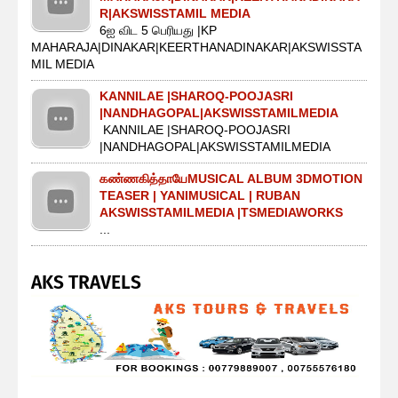
R|AKSWISSTAMIL MEDIA
6ஐ விட 5 பெரியது |KP
MAHARAJA|DINAKAR|KEERTHANADINAKAR|AKSWISSTA
MIL MEDIA
KANNILAE |SHAROQ-POOJASRI
|NANDHAGOPAL|AKSWISSTAMILMEDIA
KANNILAE |SHAROQ-POOJASRI
|NANDHAGOPAL|AKSWISSTAMILMEDIA
கண்ணகித்தாயேMUSICAL ALBUM 3DMOTION
TEASER | YANIMUSICAL | RUBAN
AKSWISSTAMILMEDIA |TSMEDIAWORKS
...
AKS TRAVELS