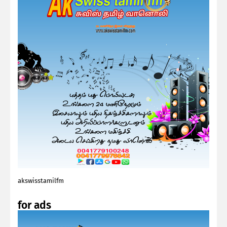
akswisstamilfm
for ads