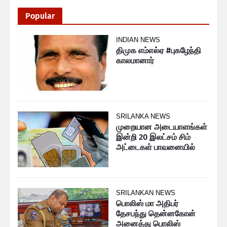
Popular
INDIAN NEWS
திமுக எம்எல்ஏ #புகழேந்தி
காலமானார்
SRILANKA NEWS
முறையான அடையாளங்கள்
இன்றி 20 இலட்சம் சிம்
அட்டைகள் பாவனையில்
SRILANKAN NEWS
பொலிஸ் மா அதிபர்
தேசபந்து தென்னகோன்
அனைத்து பொலிஸ்