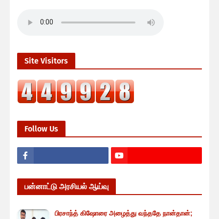
Site Visitors
Follow Us
பன்னாட்டு அரசியல் ஆய்வு
பிரசாந்த் கிஷோரை அழைத்து வந்ததே நான்தான்;