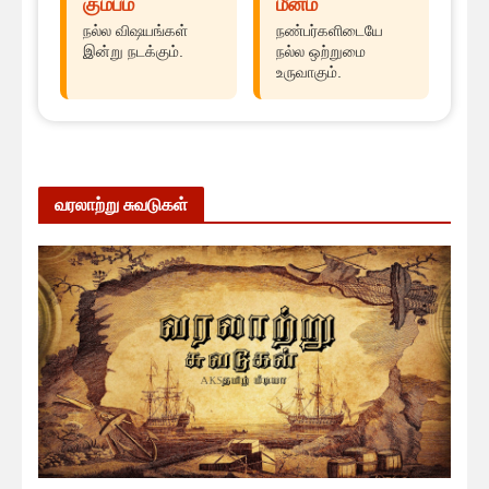
கும்பம்
மீனம்
நல்ல விஷயங்கள்
நண்பர்களிடையே
இன்று நடக்கும்.
நல்ல ஒற்றுமை
உருவாகும்.
வரலாற்று சுவடுகள்