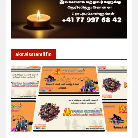
akswisstamilfm