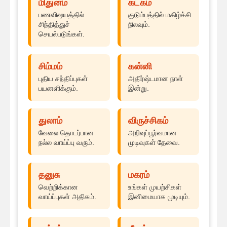
மிதுனம்
கடகம்
பணவிஷயத்தில்
குடும்பத்தில் மகிழ்ச்சி
சிந்தித்துச்
நிலவும்.
செயல்படுங்கள்.
சிம்மம்
கன்னி
புதிய சந்திப்புகள்
அதிர்ஷ்டமான நாள்
பயனளிக்கும்.
இன்று.
துலாம்
விருச்சிகம்
வேலை தொடர்பான
அறிவுப்பூர்வமான
நல்ல வாய்ப்பு வரும்.
முடிவுகள் தேவை.
தனுசு
மகரம்
வெற்றிக்கான
உங்கள் முயற்சிகள்
வாய்ப்புகள் அதிகம்.
இனிமையாக முடியும்.