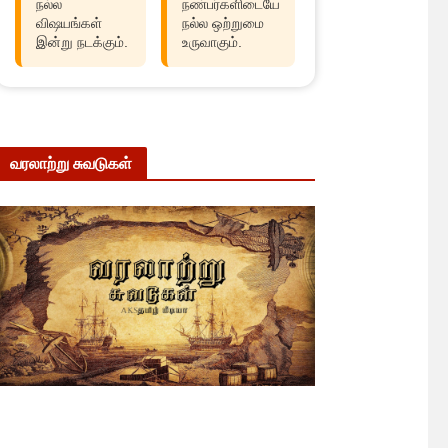
நல்ல
நண்பர்களிடையே
விஷயங்கள்
நல்ல ஒற்றுமை
இன்று நடக்கும்.
உருவாகும்.
வரலாற்று சுவடுகள்