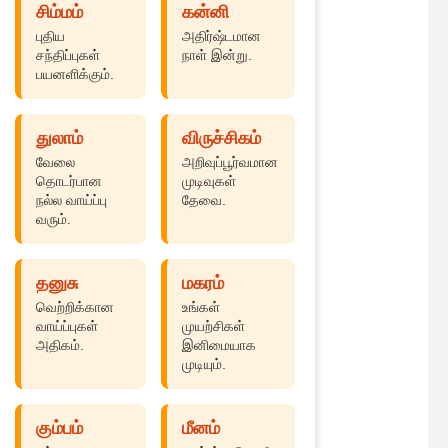
சிம்மம்
கன்னி
புதிய
அதிர்ஷ்டமான
சந்திப்புகள்
நாள் இன்று.
பயனளிக்கும்.
துலாம்
விருச்சிகம்
வேலை
அறிவுப்பூர்வமான
தொடர்பான
முடிவுகள்
நல்ல வாய்ப்பு
தேவை.
வரும்.
தனுசு
மகரம்
வெற்றிக்கான
உங்கள்
வாய்ப்புகள்
முயற்சிகள்
அதிகம்.
இனிமையாக
முடியும்.
கும்பம்
மீனம்