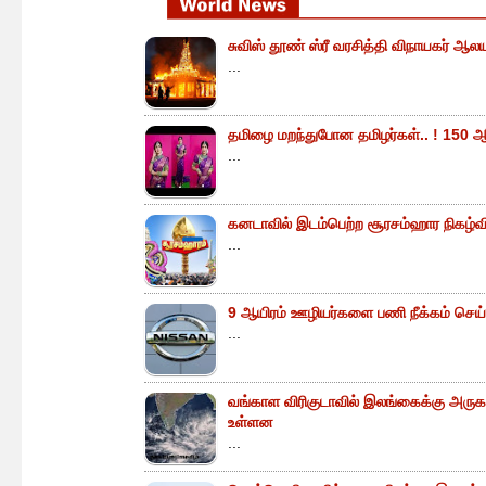
சுவிஸ் தூண் ஸ்ரீ வரசித்தி விநாயகர் ஆலய
...
தமிழை மறந்துபோன தமிழர்கள்.. ! 150 ஆ
...
கனடாவில் இடம்பெற்ற சூரசம்ஹார நிகழ்வின்
...
9 ஆயிரம் ஊழியர்களை பணி நீக்கம் செய்
...
வங்காள விரிகுடாவில் இலங்கைக்கு அருகா
உள்ளன
...